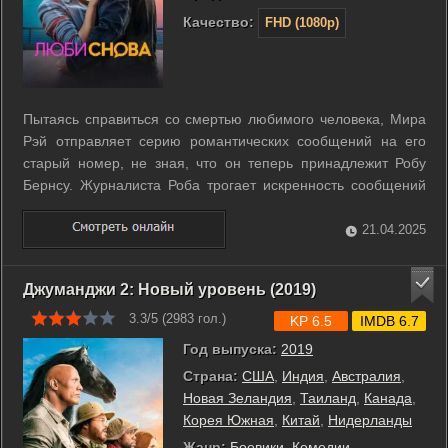
Качество:
FHD (1080p)
Пытаясь справиться со смертью любимого человека, Мира
Рэй отправляет серию романтических сообщений на его
старый номер, не зная, что он теперь принадлежит Робу
Бернсу. Журналиста Роба трогает искренность сообщений
незнакомой девушки. Когда ему поручают написать статью о
суперзвезде Селин Дион, он заручается поддержкой
21.04.2025
певицы, чтобы придумать, как ...
Джуманджи 2: Новый уровень (2019)
3.3/5 (
2983
гол.)
KP 6.5
IMDB 6.7
Год выпуска:
2019
Страна:
США
,
Индия
,
Австралия
,
Новая Зеландия
,
Таиланд
,
Канада
,
Корея Южная
,
Китай
,
Нидерланды
Жанр:
Боевики
,
Комедии
,