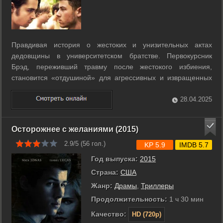
Правдивая история о жестоких и унизительных актах
дедовщины в университетском братстве. Первокурсник
Брэд, переживший травму после жестокого избиения,
становится «отдушиной» для агрессивных и извращенных
позывов, которые витают в студенческом сообществе. ...
28.04.2025
Осторожнее с желаниями (2015)
2.9/5 (
56
гол.)
KP 5.9
IMDB 5.7
Год выпуска:
2015
Страна:
США
Жанр:
Драмы
,
Триллеры
Продолжительность:
1 ч 30 мин
Качество:
HD (720p)