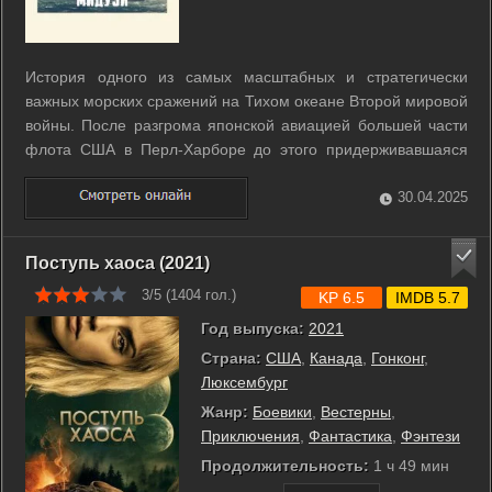
История одного из самых масштабных и стратегически
важных морских сражений на Тихом океане Второй мировой
войны. После разгрома японской авиацией большей части
флота США в Перл-Харборе до этого придерживавшаяся
нейтралитета Америка вступает в войну. В июне 1942 года
остатки американского флота под командованием
30.04.2025
адмирала Честера Нимица сражаются с ...
Поступь хаоса (2021)
3/5 (
1404
гол.)
KP 6.5
IMDB 5.7
Год выпуска:
2021
Страна:
США
,
Канада
,
Гонконг
,
Люксембург
Жанр:
Боевики
,
Вестерны
,
Приключения
,
Фантастика
,
Фэнтези
Продолжительность:
1 ч 49 мин