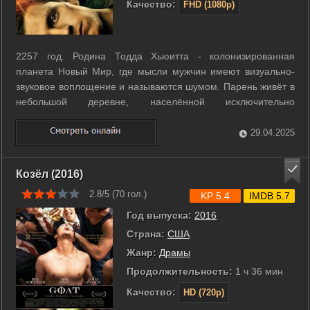
Качество:
FHD (1080p)
2257 год. Родина Тодда Хьюитта - колонизированная
планета Новый Мир, где мысли мужчин имеют визуально-
звуковое воплощение и называются шумом. Парень живёт в
небольшой деревне, населённой исключительно
мужчинами, и ещё не научился скрывать свои мысли от
окружающих. Однажды над планетой терпит крушение
29.04.2025
корабль-разведчик из второй волны колонистов, в ...
Козёл (2016)
2.8/5 (
70
гол.)
KP 5.4
IMDB 5.7
Год выпуска:
2016
Страна:
США
Жанр:
Драмы
Продолжительность:
1 ч 36 мин
Качество:
HD (720p)