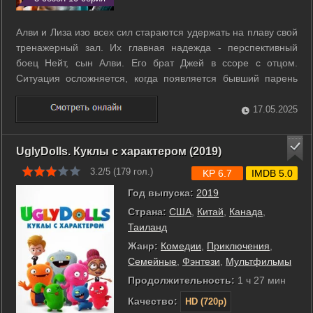
Алви и Лиза изо всех сил стараются удержать на плаву свой
тренажерный зал. Их главная надежда - перспективный
боец Нейт, сын Алви. Его брат Джей в ссоре с отцом.
Ситуация осложняется, когда появляется бывший парень
Лизы Райан, по совместительству бывший чемпион MMA. ...
17.05.2025
UglyDolls. Куклы с характером (2019)
3.2/5 (
179
гол.)
KP 6.7
IMDB 5.0
Год выпуска:
2019
Страна:
США
,
Китай
,
Канада
,
Таиланд
Жанр:
Комедии
,
Приключения
,
Семейные
,
Фэнтези
,
Мультфильмы
Продолжительность:
1 ч 27 мин
Качество:
HD (720p)