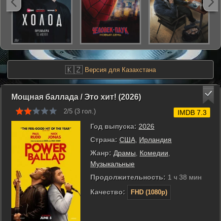
🇰🇿
Версия для Казахстана
Мощная баллада / Это хит! (2026)
2/5 (
3
гол.)
IMDB 7.3
Год выпуска:
2026
Страна:
США
,
Ирландия
Жанр:
Драмы
,
Комедии
,
Музыкальные
Продолжительность:
1 ч 38 мин
Качество:
FHD (1080p)