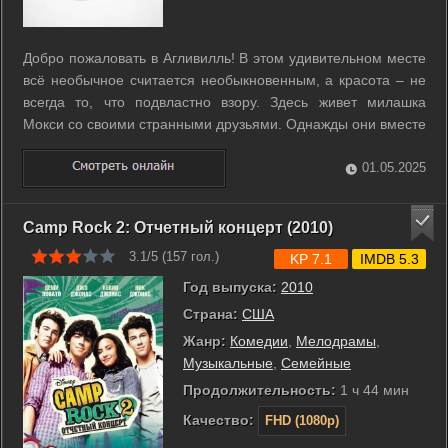
Добро пожаловать в Агливилль! В этом удивительном месте
всё необычное считается необыкновенным, а красота – не
всегда то, что подвластно взору. Здесь живет милашка
Мокси со своими странными друзьями. Однажды они вместе
отправляются в невероятное путешествие, во время
которого им предстоит проявить свой характер и понять, что
01.05.2025
самое главное – в ...
Camp Rock 2: Отчетный концерт (2010)
3.1/5 (
157
гол.)
KP 7.1
IMDB 5.3
Год выпуска:
2010
Страна:
США
Жанр:
Комедии
,
Мелодрамы
,
Музыкальные
,
Семейные
Продолжительность:
1 ч 44 мин
Качество:
FHD (1080p)