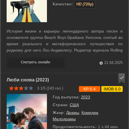
Качество:
HD (720p)
История жизни и карьеры легендарного автора песен и
основателя группы Beach Boys Брайана Уилсона, снятый во
время реального и метафорического путешествия по
родному для него Лос-Анджелесу. Редактор журнала Rolling
Stone Джейсон Файн за рулем, Брайан выбирает музыку -
вместе они снова побывали в самых важных для музыканта
21.04.2025
местах и окунулись в ...
Люби снова (2023)
3.1/5 (
143
гол.)
KP 6.4
IMDB 6.0
Год выпуска:
2023
Страна:
США
Жанр:
Драмы
,
Комедии
,
Мелодрамы
Продолжительность:
1 ч 44 мин