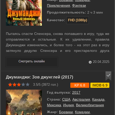
Приключения
,
Фэнтези
Продолжительность:
2 ч 3 мин
Качество:
FHD (1080p)
Пытаясь спасти Спенсера, снова попавшего в игру, туда же
отправляются и остальные. К их удивлению, правила
Джуманджи изменились, и более того - на этот раз в игру
затянуло дедулю Спенсера и его престарелого друга
Майло. Чтобы выполнить задания и вернуться домой,
друзьям предстоит отправиться в путешествие по ранее
20.04.2025
неизведанным и таинственным ...
Джуманджи: Зов джунглей (2017)
3.5/5 (
3972
гол.)
KP 6.8
IMDB 6.9
Год выпуска:
2017
Страна:
США
,
Австралия
,
Канада
,
Мексика
,
Индия
,
Великобритания
Жанр:
Боевики
,
Комедии
,