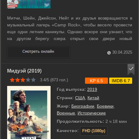
Митчи, Шейн, Джейсон, Нейт и их друзья возвращаются в
музыкальный лагерь «Саmр Rock», чтобы весело провести
еще одни летние каникулы. Однако вскоре они узнают, что
на другом берегу озера открыл свои двери новый
современный лагерь для юных музыкантов «Саmр Star»,
переманив к себе многих вожатых, преподавателей и ребят
30.04.2025
из их родного лагеря. r r ...
Мидуэй (2019)
3.4/5 (
873
гол.)
KP 6.5
IMDB 6.7
Год выпуска:
2019
Страна:
США
,
Китай
Жанр:
Биографии
,
Боевики
,
Военные
,
Исторические
Продолжительность:
2 ч 18 мин
Качество:
FHD (1080p)