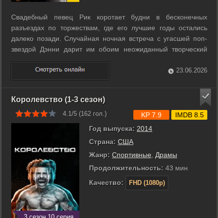
Свадебный певец Рик коротает будни в бесконечных
разъездах по торжествам, где его лучшие годы остались
далеко позади. Случайная ночная встреча с угасшей поп-
звездой Дэнни дарит им обоим неожиданный творческий
импульс. Музыканты начинают вместе работать над
текстами и мелодиями, превращая старый набросок Рика в
23.06.2026
потенциальный хит. Этот внезапный ...
Королевство (1-3 сезон)
4.1/5 (
162
гол.)
KP 7.9
IMDB 8.5
Год выпуска:
2014
Страна:
США
Жанр:
Cпортивные
,
Драмы
Продолжительность:
43 мин
Качество:
FHD (1080p)
3 сезон 10 серия