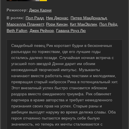
Режиссер:
Джон Карни
В ролях:
Пол Радд
,
Ник Джонас
,
Питер МакДональд
,
Марселла Планкетт
,
Рори Кинэн
,
Кит МакЭрлин
,
Пол Рейд
,
Beth Fallon
,
Джек Рейнор
,
Гавана Роуз Лю
Свадебный певец Рик коротает будни в бесконечных
разъездах по торжествам, где его лучшие годы
остались далеко позади. Случайная ночная встреча с
угасшей поп-звездой Дэнни дарит им обоим
неожиданный творческий импульс. Музыканты
начинают вместе работать над текстами и мелодиями,
превращая старый набросок Рика в потенциальный хит.
Этот внезапный успех быстро становится яблоком
раздора вместо ожидаемого триумфа. Рик обвиняет
партнера в краже авторства и требует немедленного
признания своих прав на успех. Старые раны и
амбиции выходят наружу во время дележа славы. Оба
героя отчаянно пытаются вернуть себе былую
значимость, но теперь их мечты сталкиваются с