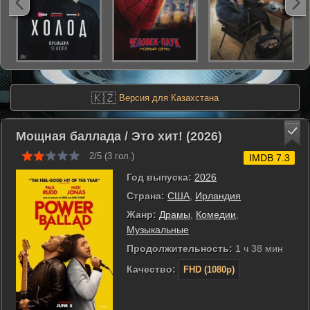
🇰🇿
Версия для Казахстана
Мощная баллада / Это хит! (2026)
2/5 (
3
гол.)
IMDB 7.3
Год выпуска:
2026
Страна:
США
,
Ирландия
Жанр:
Драмы
,
Комедии
,
Музыкальные
Продолжительность:
1 ч 38 мин
Качество:
FHD (1080p)