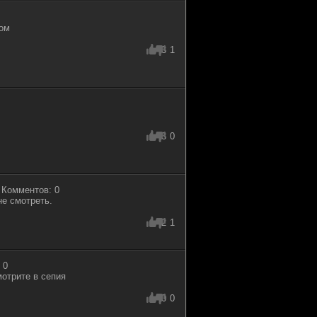
лом
3
1
3
0
| Комментов: 0
не смотреть.
2
1
 0
мотрите в сепия
0
0