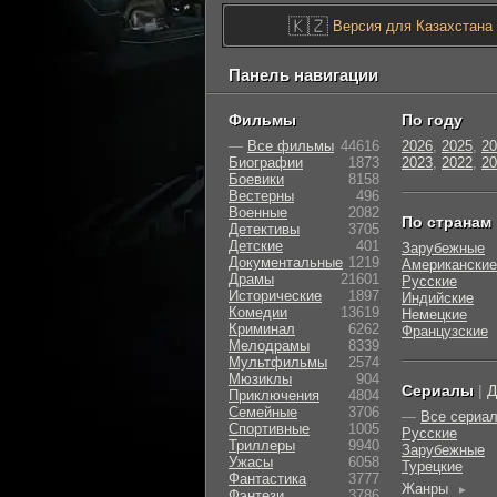
🇰🇿
Версия для Казахстана
Панель навигации
Фильмы
По году
—
Все фильмы
44616
2026
,
2025
,
20
Биографии
1873
2023
,
2022
,
20
Боевики
8158
Вестерны
496
Военные
2082
По странам
Детективы
3705
Детские
401
Зарубежные
Документальные
1219
Американские
Драмы
21601
Русские
Исторические
1897
Индийские
Комедии
13619
Немецкие
Криминал
6262
Французские
Мелодрамы
8339
Мультфильмы
2574
Мюзиклы
904
Сериалы
|
Д
Приключения
4804
Семейные
3706
—
Все сериа
Cпортивные
1005
Русские
Триллеры
9940
Зарубежные
Ужасы
6058
Турецкие
Фантастика
3777
Жанры
►
Фэнтези
3786