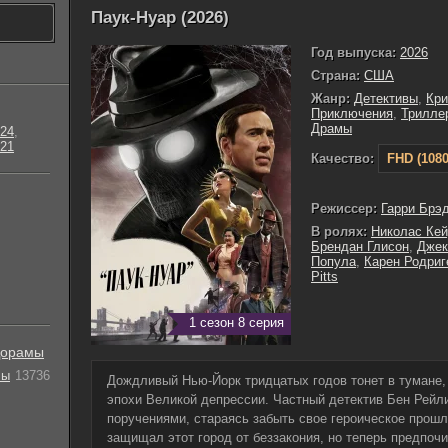
Паук-Нуар (2026)
Год выпуска:
2026
Страна:
США
Жанр:
Детективы
,
Кр
Приключения
,
Трилле
Драмы
24
,
21
Качество:
FHD (1080
Режиссер:
Гарри Брэ
В ролях:
Николас Ке
Брендан Глисон
,
Джек
Попула
,
Карен Родриг
Pitts
1 сезон 8 серия
орамы
лы
13736
Дождливый Нью-Йорк тридцатых годов тонет в тумане,
эпохи Великой депрессии. Частный детектив Бен Рейли
поручениями, стараясь забыть свое героическое прошл
защищал этот город от беззакония, но теперь предпоч