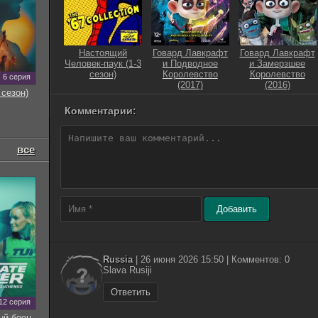
Настоящий
Говард Лавкрафт
Говард Лавкрафт
Человек-паук (1-3
и Подводное
и Замерзшее
сезон)
Королевство
Королевство
6 серия
(2017)
(2016)
 сезон)
Комментарии:
все
Добавить
Russia
| 26 июня 2026 15:50 | Комментов: 0
Slava Rusiji
Ответить
12 серия
ый боец