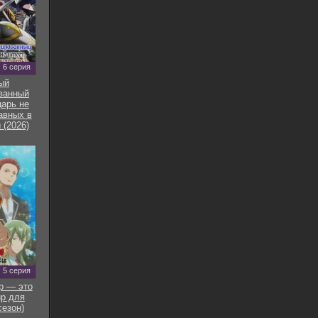
6 серия
ый
ванный
арь не
авных в
 (2026)
5 серия
р — это
р для
сезон)