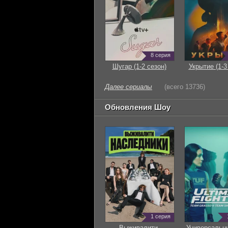
8 серия
Шугар (1-2 сезон)
Укрытие (1-3
Далее сериалы
(всего 13736)
Обновления Шоу
1 серия
Выживалити.
Универсальн