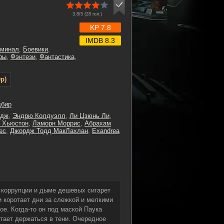
3.8/5 (
28
гол.)
KP 7.8
IMDB 8.3
иминал
,
Боевики
,
ры
,
Фэнтези
,
Фантастика
,
p)
дбир
йдж
,
Эндрю Колдуэлл
,
Ли Цзюнь Ли
,
 Хьюстон
,
Ламорн Моррис
,
Абрахам
ес
,
Джордж Тодд МакЛахлан
,
Exandrea
 коррупции и дыме дешевых сигарет
 коротает дни за слежкой и мелкими
ое. Когда-то он под маской Паука
итает держаться в тени. Очередное