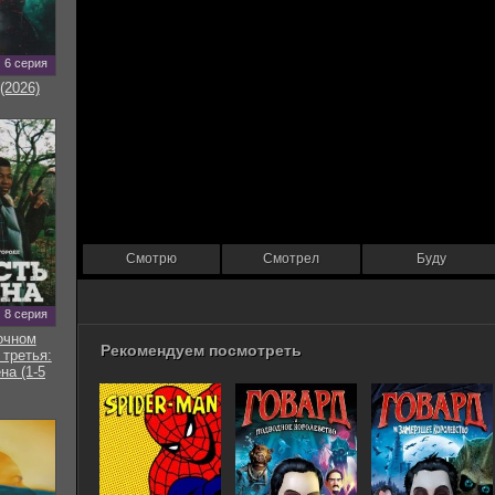
6 серия
(2026)
Смотрю
Смотрел
Буду
8 серия
очном
Рекомендуем посмотреть
 третья:
на (1-5