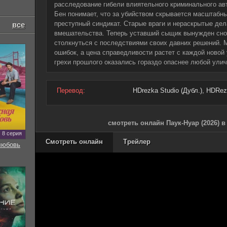
расследование гибели влиятельного криминального авт
Бен понимает, что за убийством скрывается масштабны
преступный синдикат. Старые враги и нераскрытые де
все
вмешательства. Теперь уставший сыщик вынужден сно
столкнуться с последствиями своих давних решений. 
ошибок, а цена справедливости растет с каждой новой 
грехи прошлого оказались гораздо опаснее любой ули
Перевод:
HDrezka Studio (Дубл.), HDRezk
смотреть онлайн Паук-Нуар (2026) 
8 серия
Смотреть онлайн
Трейлер
любовь