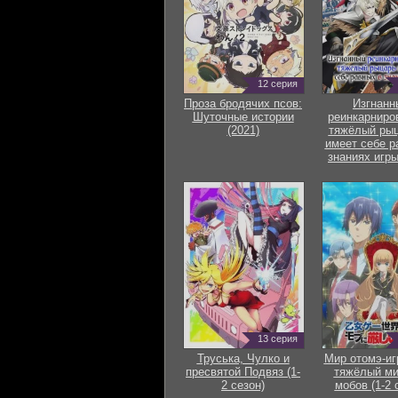
12 серия
Проза бродячих псов:
Изгнанн
Шуточные истории
реинкарниро
(2021)
тяжёлый рыц
имеет себе р
знаниях игры
13 серия
Труська, Чулко и
Мир отомэ-иг
пресвятой Подвяз (1-
тяжёлый ми
2 сезон)
мобов (1-2 