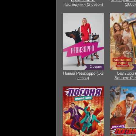
Наследники (2 сезон)
(2005)
2 серия
Новый Ревизорро (1-2
Большой 
сезон)
Бангкок (2 