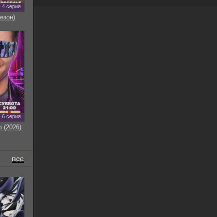
4 серия
езон)
6 серия
 (2026)
все