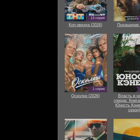
13 серия
Коп-звезда (2026)
Похищение 
1 серия
Осколки (2026)
Власть в н
городе. Книга
Юность Кэне
сезон)