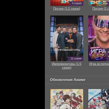
4 серия
Погоня (1-2 сезон)
Погоня (2 с
11 серия
Импровизаторы (1-5
Игра вслепую
сезон)
Обновления Аниме