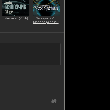
Извозчик (2026)
Легенда о Vox
Machina (4 сезон)
1
1