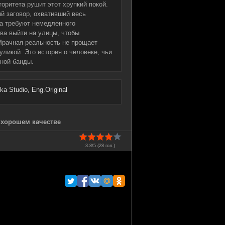
оритета рушит этот хрупкий покой.
й заговор, охвативший весь
ла требуют немедленного
ва выйти на улицы, чтобы
Мрачная реальность не прощает
уликой. Это история о человеке, чьи
чной банды.
a Studio, Eng.Original
в хорошем качестве
3.8/5 (
28
гол.)