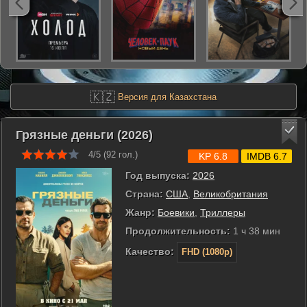
🇰🇿
Версия для Казахстана
Грязные деньги (2026)
4/5 (
92
гол.)
KP 6.8
IMDB 6.7
Год выпуска:
2026
Страна:
США
,
Великобритания
Жанр:
Боевики
,
Триллеры
Продолжительность:
1 ч 38 мин
Качество:
FHD (1080p)