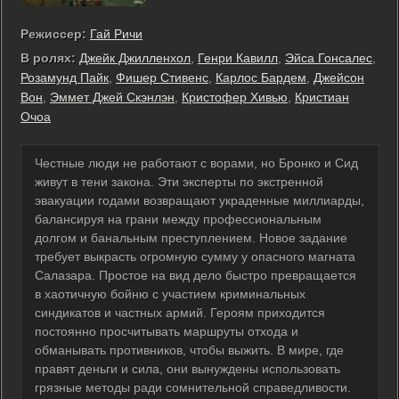
Режиссер:
Гай Ричи
В ролях:
Джейк Джилленхол
,
Генри Кавилл
,
Эйса Гонсалес
,
Розамунд Пайк
,
Фишер Стивенс
,
Карлос Бардем
,
Джейсон
Вон
,
Эммет Джей Скэнлэн
,
Кристофер Хивью
,
Кристиан
Очоа
Честные люди не работают с ворами, но Бронко и Сид
живут в тени закона. Эти эксперты по экстренной
эвакуации годами возвращают украденные миллиарды,
балансируя на грани между профессиональным
долгом и банальным преступлением. Новое задание
требует выкрасть огромную сумму у опасного магната
Салазара. Простое на вид дело быстро превращается
в хаотичную бойню с участием криминальных
синдикатов и частных армий. Героям приходится
постоянно просчитывать маршруты отхода и
обманывать противников, чтобы выжить. В мире, где
правят деньги и сила, они вынуждены использовать
грязные методы ради сомнительной справедливости.