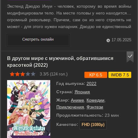
Экстенд Дзюдзо Инуи - человек, которому во время войны
модифицировали тело. На месте головы у него находится…
огромный револьвер. Причем, сам он из него стрелять не
может - для этого нужен напарник. Дзюдзо не единственный
человек с такой модификацией. Он мечтает найти человека,
который сделал из него и сотни других людей живое оружие,
17.05.2025
но пока ...
В другом мире с мужчиной, обратившимся
красоткой (2022)
3.3/5 (
124
гол.)
KP 6.5
IMDB 7.5
Год выпуска:
2022
Страна:
Япония
Жанр:
Аниме
,
Комедии
,
Приключения
,
Фэнтези
Продолжительность:
23 мин
Качество:
FHD (1080p)