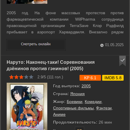
2005 год. На фоне массовых протестов против
фармацевтической компании WilPharma сотрудница
правозащитной организации TerraSave Клэр Рэдфилд
прибывает в аэропорт Харвардвиля. Внезапно рядом
падает самолёт, который оказывается полон заражёнными
T-вирусом - здание аэропорта заполоняют толпы зомби. К
01.05.2025
месту катастрофы подтягиваются военные, среди ...
Наруто: Наконец-таки! Соревнования
дзёнинов против гэнинов! (2005)
2.9/5 (
111
гол.)
KP 6.1
IMDB 5.8
Год выпуска:
2005
Страна:
Япония
Жанр:
Боевики
,
Комедии
,
Спортивные фильмы
,
Фэнтези
,
Аниме
Продолжительность:
26 мин