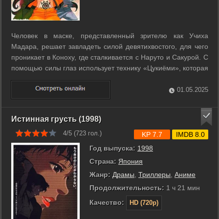
Человек в маске, представленный зрителю как Учиха
Мадара, решает завладеть силой девятихвостого, для чего
проникает в Коноху, где сталкивается с Наруто и Сакурой. С
помощью силы глаз использует технику «Цукиёми», которая
погружает героев в параллельную реальность, где всё
наоборот, родители Наруто живы, Сакура дочь героев
01.05.2025
деревни, Саске никуда не ...
Истинная грусть (1998)
4/5 (
723
гол.)
KP 7.7
IMDB 8.0
Год выпуска:
1998
Страна:
Япония
Жанр:
Драмы
,
Триллеры
,
Аниме
Продолжительность:
1 ч 21 мин
Качество:
HD (720p)