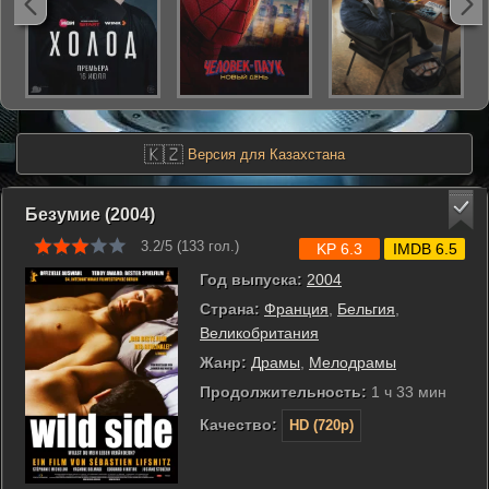
🇰🇿
Версия для Казахстана
Безумие (2004)
3.2/5 (
133
гол.)
KP 6.3
IMDB 6.5
Год выпуска:
2004
Страна:
Франция
,
Бельгия
,
Великобритания
Жанр:
Драмы
,
Мелодрамы
Продолжительность:
1 ч 33 мин
Качество:
HD (720p)