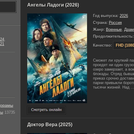
Ангелы Ладоги (2026)
Год выпуска:
2026
Страна:
Россия
Жанр:
Военные
,
Драм
Продолжительность:
24
,
21
Качество:
FHD (1080
Сможет ли хрупкий па
проедет ни один груз
озеро замерзает, а в
блокады. Отряд бывш
приказ срочно достав
парни привыкли бороть
тысячи жизней. Над ..
орамы
лы
13735
Доктор Вера (2025)