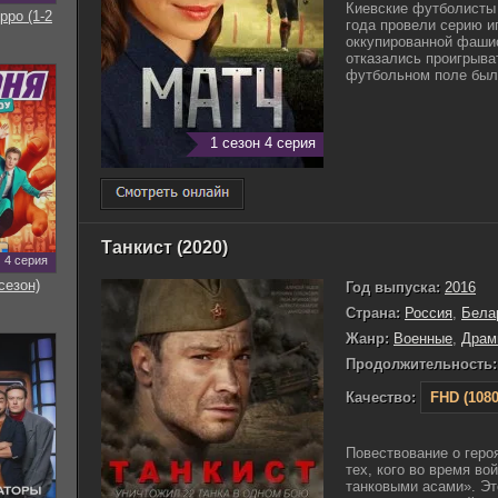
Киевские футболисты 
рро (1-2
года провели серию иг
оккупированной фаши
отказались проигрыва
футбольном поле был
1 сезон 4 серия
Танкист (2020)
4 серия
сезон)
Год выпуска:
2016
Страна:
Россия
,
Бела
Жанр:
Военные
,
Драм
Продолжительность:
Качество:
FHD (1080
Повествование о геро
тех, кого во время во
танковыми асами». Эт