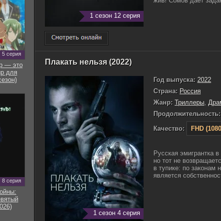
жив! Сомов даёт задан
1 сезон 12 серия
5 серия
Плакать нельзя (2022)
р — это
р для
Год выпуска:
2022
сезон)
Страна:
Россия
Жанр:
Триллеры
,
Дра
Продолжительность:
Качество:
FHD (1080
Русская эмигрантка в
но тот не возвращаетс
в тупике: по законам
является собственност
8 серия
ойны:
евятый
026)
1 сезон 4 серия