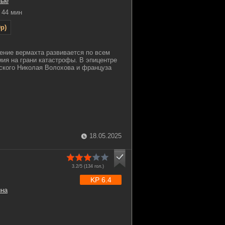
ные
44 мин
p)
ление вермахта развивается по всем
ия на грани катастрофы. В эпицентре
ского Николая Волохова и француза
18.05.2025
3.2/5 (
134
гол.)
KP 6.4
ина