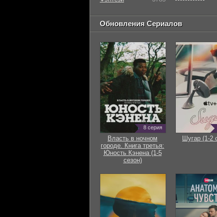
Обновления Сериалов
8 серия
Власть в ночном
Шугар (1-2 
городе. Книга третья:
Юность Кэнена (1-5
сезон)