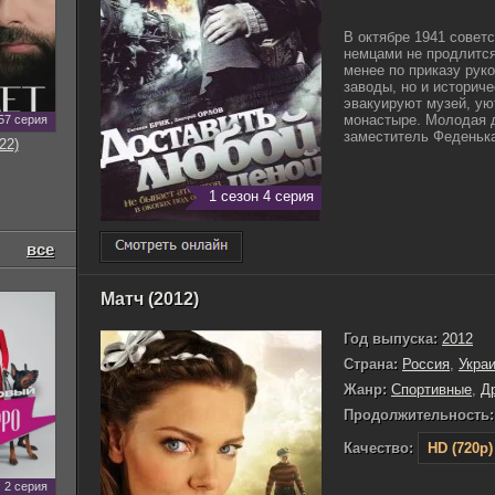
В октябре 1941 совет
немцами не продлится
менее по приказу руко
заводы, но и историч
эвакуируют музей, ую
монастыре. Молодая д
57 серия
заместитель Феденька 
22)
1 сезон 4 серия
все
Матч (2012)
Год выпуска:
2012
Страна:
Россия
,
Укра
Жанр:
Cпортивные
,
Д
Продолжительность:
Качество:
HD (720p)
2 серия