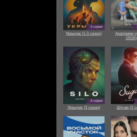
6 серия
Укрытие (1-3 сезон)
Анатомия ч
(2026)
6 серия
Укрытие (3 сезон)
Шугар (2 с