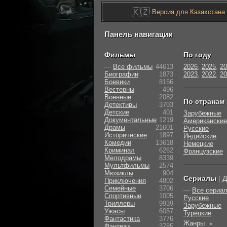
🇰🇿
Версия для Казахстана
Панель навигации
Фильмы
По году
—
Все фильмы
44613
2026
,
2025
,
20
Биографии
1873
2023
,
2022
,
20
Боевики
8156
Вестерны
496
Военные
2082
По странам
Детективы
3703
Детские
401
Зарубежные
Документальные
1219
Американские
Драмы
21601
Русские
Исторические
1897
Индийские
Комедии
13618
Немецкие
Криминал
6262
Французские
Мелодрамы
8339
Мультфильмы
2574
Мюзиклы
904
Сериалы
|
Д
Приключения
4802
Семейные
3706
—
Все сериа
Cпортивные
1005
Русские
Триллеры
9939
Зарубежные
Ужасы
6057
Турецкие
Фантастика
3776
Жанры
►
Фэнтези
3785