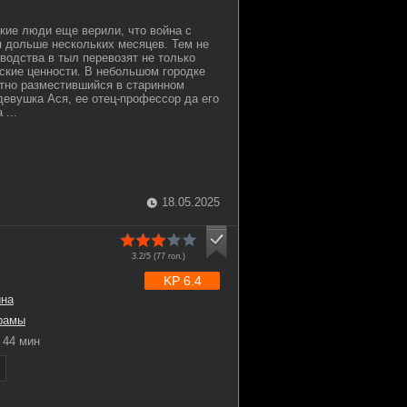
ские люди еще верили, что война с
 дольше нескольких месяцев. Тем не
водства в тыл перевозят не только
еские ценности. В небольшом городке
тно разместившийся в старинном
евушка Ася, ее отец-профессор да его
...
18.05.2025
3.2/5 (
77
гол.)
KP 6.4
ина
рамы
44 мин