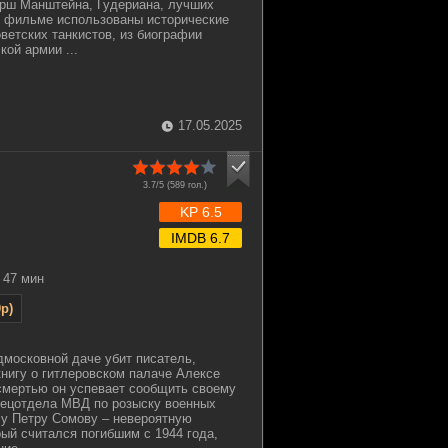
рш Манштейна, Гудериана, лучших
В фильме использованы исторические
ветских танкистов, из биографии
ой армии ...
17.05.2025
3.7/5 (
589
гол.)
KP 6.5
IMDB 6.7
47 мин
p)
одмосковной даче убит писатель,
книгу о гитлеровском палаче Алексе
смертью он успевает сообщить своему
пецотдела МВД по розыску военных
лу Петру Сомову – невероятную
рый считался погибшим с 1944 года,