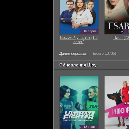
16 серия
5
Восьмой участок (1-2
Плен (20
сезон)
Далее сериалы
(всего 13735)
Обновления Шоу
12 серия