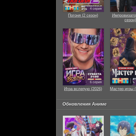
4 серия
Погоня (2 сезон)
Импровизато
сезон)
6 серия
Игра вслепую (2026)
Мастер игры (
Обновления Аниме