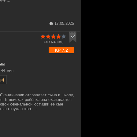
ие ...
17.05.2025
3.6/5 (
247
гол.)
KP 7.2
мы
44 мин
p)
 Скандинавии отправляет сына в школу,
я. В поисках ребёнка она оказывается
 новой ювенальной юстиции её сын
ью государства. ...