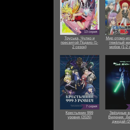
13 серия
Труська, Чулко и
Мир отомэ-иг
пресвятой Подвяз (1-
тяжёлый ми
2 сезон)
мобов (1-2 
7 серия
Крестьянин 999
Звёздные в
уровня (2026)
Видения. Д
джедай (2