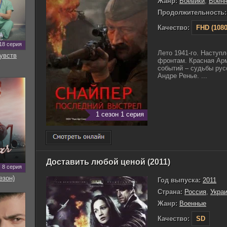
Жанр:
Боевики
,
Воен
Продолжительность:
Качество:
FHD (1080
18 серия
Лето 1941-го. Наступ
увств
фронтам. Красная Арм
событий – судьбы рус
Андре Ренье. ...
1 сезон 1 серия
Доставить любой ценой (2011)
8 серия
езон)
Год выпуска:
2011
Страна:
Россия
,
Укра
Жанр:
Военные
Качество:
SD