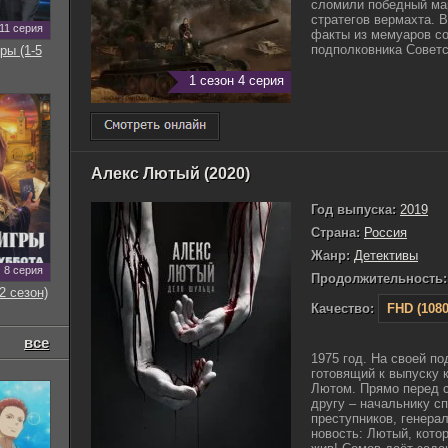
сломили победный ма
стратегов вермахта. 
11 серия
факты из мемуаров со
подполковника Советск
ры (1-5
1 сезон 4 серия
Алекс Лютый (2020)
Год выпуска:
2019
Страна:
Россия
Жанр:
Детективы
8 серия
Продолжительность:
2 сезон)
Качество:
FHD (1080
все
1975 год. На своей п
готовящий к выпуску 
Лютом. Прямо перед 
другу – начальнику с
преступников, генера
новость: Лютый, кото