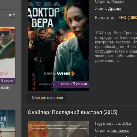
Страна:
Россия
Жанр:
Драмы
все
Качество:
FHD (1080
1941 год. Вера Трешн
в городе. Ее больниц
контролем гестапо. Ч
врачебный долг, Вера 
сотрудничество с фаш
знают, что в больнице
движения. ...
8 серия
1 сезон 5 серия
сезон)
Снайпер: Последний выстрел (2015)
Год выпуска:
2015
Страна:
Беларусь