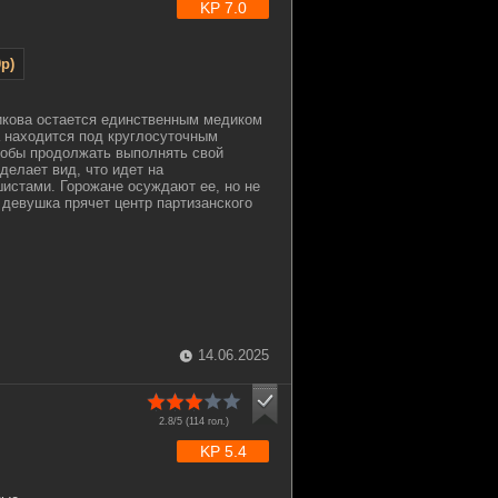
KP 7.0
p)
икова остается единственным медиком
а находится под круглосуточным
тобы продолжать выполнять свой
делает вид, что идет на
истами. Горожане осуждают ее, но не
 девушка прячет центр партизанского
14.06.2025
2.8/5 (
114
гол.)
KP 5.4