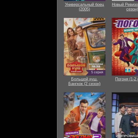
Универсальный боец
Новый Ревизо
(2005)
сезон)
5 серия
Большой куш.
Погоня (1-2 
Бангкок (2 сезон)