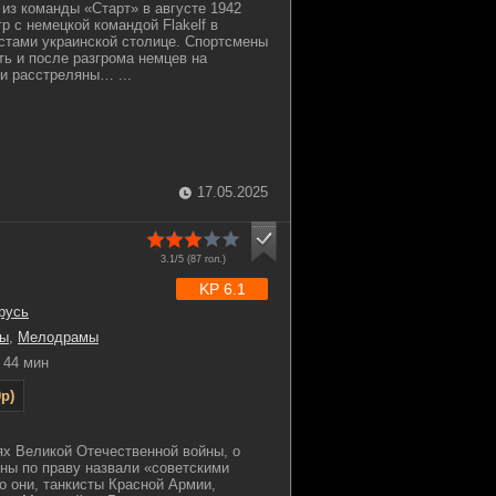
из команды «Старт» в августе 1942
р с немецкой командой Flakelf в
стами украинской столице. Спортсмены
ть и после разгрома немцев на
и расстреляны… ...
17.05.2025
3.1/5 (
87
гол.)
KP 6.1
русь
ы
,
Мелодрамы
44 мин
p)
ях Великой Отечественной войны, о
йны по праву назвали «советскими
о они, танкисты Красной Армии,