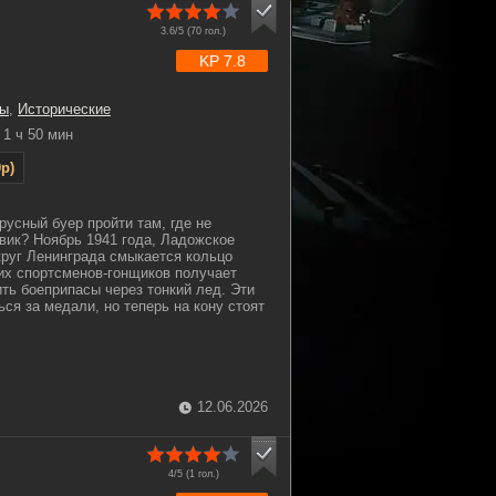
3.6/5 (
70
гол.)
KP 7.8
ы
,
Исторические
1 ч 50 мин
p)
русный буер пройти там, где не
овик? Ноябрь 1941 года, Ладожское
округ Ленинграда смыкается кольцо
их спортсменов-гонщиков получает
ить боеприпасы через тонкий лед. Эти
ся за медали, но теперь на кону стоят
.
12.06.2026
4/5 (
1
гол.)