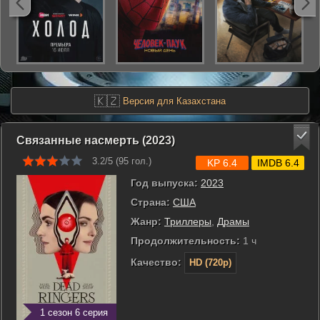
🇰🇿
Версия для Казахстана
Связанные насмерть (2023)
3.2/5 (
95
гол.)
KP 6.4
IMDB 6.4
Год выпуска:
2023
Страна:
США
Жанр:
Триллеры
,
Драмы
Продолжительность:
1 ч
Качество:
HD (720p)
1 сезон 6 серия