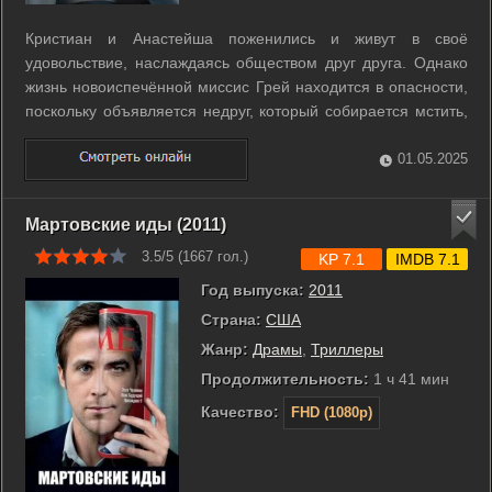
Кристиан и Анастейша поженились и живут в своё
удовольствие, наслаждаясь обществом друг друга. Однако
жизнь новоиспечённой миссис Грей находится в опасности,
поскольку объявляется недруг, который собирается мстить,
используя свою богатую фантазию. Призраки прошлого
Кристиана вновь вернулись, а тучи над супругами
01.05.2025
сгущаются всё сильнее. ...
Мартовские иды (2011)
3.5/5 (
1667
гол.)
KP 7.1
IMDB 7.1
Год выпуска:
2011
Страна:
США
Жанр:
Драмы
,
Триллеры
Продолжительность:
1 ч 41 мин
Качество:
FHD (1080p)