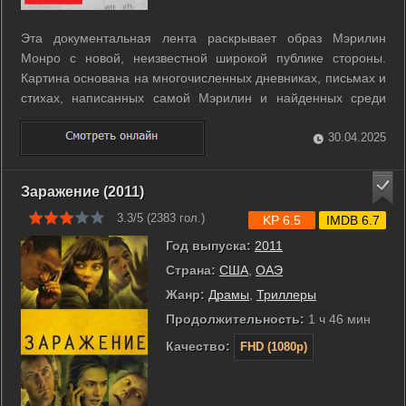
Эта документальная лента раскрывает образ Мэрилин
Монро с новой, неизвестной широкой публике стороны.
Картина основана на многочисленных дневниках, письмах и
стихах, написанных самой Мэрилин и найденных среди
вещей Артура Миллера - последнего мужа звезды. ...
30.04.2025
Заражение (2011)
3.3/5 (
2383
гол.)
KP 6.5
IMDB 6.7
Год выпуска:
2011
Страна:
США
,
ОАЭ
Жанр:
Драмы
,
Триллеры
Продолжительность:
1 ч 46 мин
Качество:
FHD (1080p)