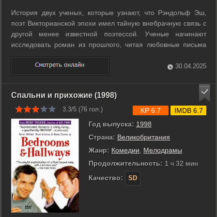
История двух ученых, которые узнают, что Рэндольф Эш,
поэт Викторианской эпохи имел тайную внебрачную связь с
другой менее известной поэтессой. Ученые начинают
исследовать роман из прошлого, читая любовные письма
влюбленных, чтобы собрать из осколков полную картину, и
вскоре понимают, что сами не могут жить друг без друга… ...
30.04.2025
Спальни и прихожие (1998)
3.3/5 (
76
гол.)
KP 6.7
IMDB 6.7
Год выпуска:
1998
Страна:
Великобритания
Жанр:
Комедии
,
Мелодрамы
Продолжительность:
1 ч 32 мин
Качество:
SD