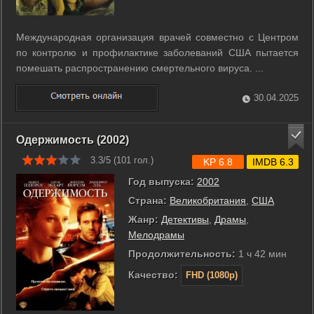
Международная организация врачей совместно с Центром
по контролю и профилактике заболеваний США пытается
помешать распространению смертельного вируса. ...
30.04.2025
Одержимость (2002)
3.3/5 (
101
гол.)
KP 6.8
IMDB 6.3
Год выпуска:
2002
Страна:
Великобритания
,
США
Жанр:
Детективы
,
Драмы
,
Мелодрамы
Продолжительность:
1 ч 42 мин
Качество:
FHD (1080p)