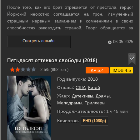
После того, как его брат отрекается от престола, герцог
Йоркский неохотно соглашается на трон. Измученный
страшным нервным заиканием и сомнениями в своих
способностях руководить страной, Георг обращается за
помощью к неортодоксальному логопеду по имени Лайонел
Лог. ...
06.05.2025
Пятьдесят оттенков свободы (2018)
2.5/5 (
882
гол.)
KP 5.4
IMDB 4.5
Год выпуска:
2018
Страна:
США
,
Китай
Жанр:
Детективы
,
Драмы
,
Мелодрамы
,
Триллеры
Продолжительность:
1 ч 45 мин
Качество:
FHD (1080p)