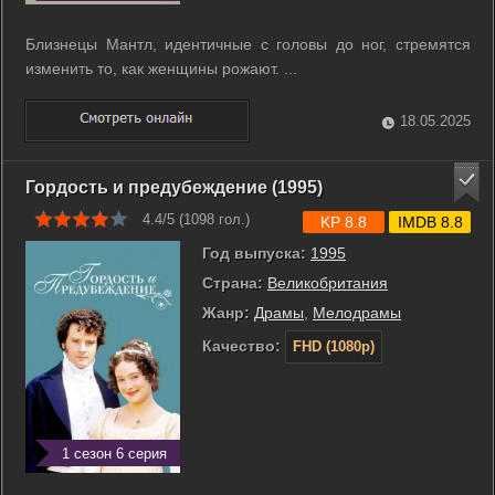
Близнецы Мантл, идентичные с головы до ног, стремятся
изменить то, как женщины рожают. ...
18.05.2025
Гордость и предубеждение (1995)
4.4/5 (
1098
гол.)
KP 8.8
IMDB 8.8
Год выпуска:
1995
Страна:
Великобритания
Жанр:
Драмы
,
Мелодрамы
Качество:
FHD (1080p)
1 сезон 6 серия