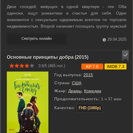
Двое соседей, живущих в одной квартире - геи. Оба
одиноки, ищут романтики и счастья для себя. Один
знакомится с сексуально одержимым агентом по торговле
недвижимостью. Второй начинает посещать группу мужской
психотерапии и влюбляется в ирландца, который разошелся
со своей подружкой. ...
29.04.2025
Основные принципы добра (2015)
3.6/5 (
465
гол.)
KP 7.0
IMDB 7.3
Год выпуска:
2015
Страна:
США
Жанр:
Драмы
,
Комедии
Продолжительность:
1 ч 37 мин
Качество:
FHD (1080p)