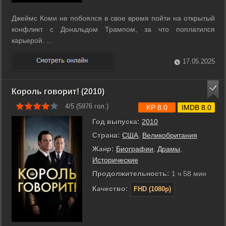
Джеймс Коми не побоялся в свое время пойти на открытый
конфликт с Дональдом Трампом, за что поплатился
карьерой. ...
17.05.2025
Король говорит! (2010)
4/5 (
5976
гол.)
KP 8.0
IMDB 8.0
Год выпуска:
2010
Страна:
США
,
Великобритания
Жанр:
Биографии
,
Драмы
,
Исторические
Продолжительность:
1 ч 58 мин
Качество:
FHD (1080p)