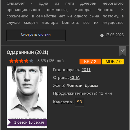
Элизабет - одна из пяти дочерей небогатого
провинциального помещика, мистера Беннета. К
сожалению, в семействе нет ни одного сына, поэтому, в
случае смерти мистера Беннета, все их имущество
перейдет их дальнему родственнику по мужской линии.
Когда по соседству появляется богатый мистер Бингли и его
17.05.2025
друг, загадочный и еще более богатый мистер ...
Одаренный (2011)
3.6/5 (
136
гол.)
KP 7.2
IMDB 7.0
Год выпуска:
2011
Страна:
США
Жанр:
Фэнтези
,
Драмы
Продолжительность:
42 мин
Качество:
SD
1 сезон 16 серия