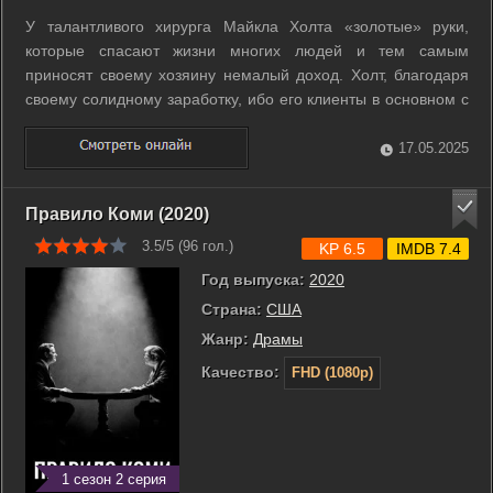
У талантливого хирурга Майкла Холта «золотые» руки,
которые спасают жизни многих людей и тем самым
приносят своему хозяину немалый доход. Холт, благодаря
своему солидному заработку, ибо его клиенты в основном с
тугими кошельками, ни в чем себе не отказывает. Казалось
бы, жизнь его налажена, принципы сформированы и все
17.05.2025
хорошо. Но перемены как раз ...
Правило Коми (2020)
3.5/5 (
96
гол.)
KP 6.5
IMDB 7.4
Год выпуска:
2020
Страна:
США
Жанр:
Драмы
Качество:
FHD (1080p)
1 сезон 2 серия