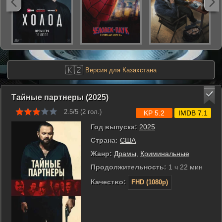
🇰🇿
Версия для Казахстана
Тайные партнеры (2025)
2.5/5 (
2
гол.)
KP 5.2
IMDB 7.1
Год выпуска:
2025
Страна:
США
Жанр:
Драмы
,
Криминальные
Продолжительность:
1 ч 22 мин
Качество:
FHD (1080p)