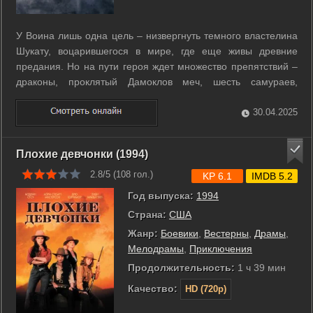
У Воина лишь одна цель – низвергнуть темного властелина
Шукату, воцарившегося в мире, где еще живы древние
предания. Но на пути героя ждет множество препятствий –
драконы, проклятый Дамоклов меч, шесть самураев,
воинственные амазонки и т.д. С каждым испытанием Воин
становится все сильнее, а окружающий его мир все больше
30.04.2025
напоминает виртуальную ...
Плохие девчонки (1994)
2.8/5 (
108
гол.)
KP 6.1
IMDB 5.2
Год выпуска:
1994
Страна:
США
Жанр:
Боевики
,
Вестерны
,
Драмы
,
Мелодрамы
,
Приключения
Продолжительность:
1 ч 39 мин
Качество:
HD (720p)