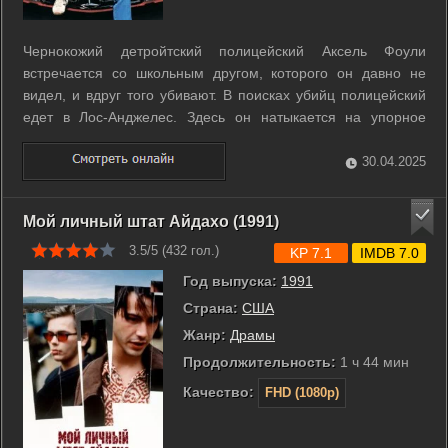
Чернокожий детройтский полицейский Аксель Фоули
встречается со школьным другом, которого он давно не
видел, и вдруг того убивают. В поисках убийц полицейский
едет в Лос-Анджелес. Здесь он натыкается на упорное
неприятие залетного выскочки местными полицейскими, но
с помощью своего удивительного дара находить выход из
30.04.2025
любого положения, Фоули ...
Мой личный штат Айдахо (1991)
3.5/5 (
432
гол.)
KP 7.1
IMDB 7.0
Год выпуска:
1991
Страна:
США
Жанр:
Драмы
Продолжительность:
1 ч 44 мин
Качество:
FHD (1080p)