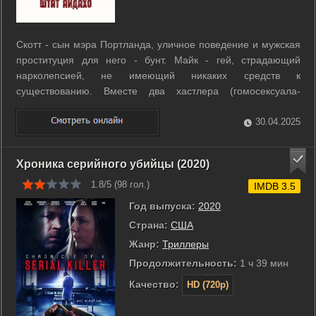
Скотт - сын мэра Портланда, уличное поведение и мужская
проституция для него - бунт. Майк - гей, страдающий
нарколепсией, не имеющий никаких средств к
существованию. Вместе два хастлера (гомосексуала-
проститута) пускаются в путешествие в поисках мамы
Майка, которое приводит их в его родной город - Айдахо, и
30.04.2025
далее в Италию и назад в Портланд... ...
Хроника серийного убийцы (2020)
1.8/5 (
98
гол.)
IMDB 3.5
Год выпуска:
2020
Страна:
США
Жанр:
Триллеры
Продолжительность:
1 ч 39 мин
Качество:
HD (720p)