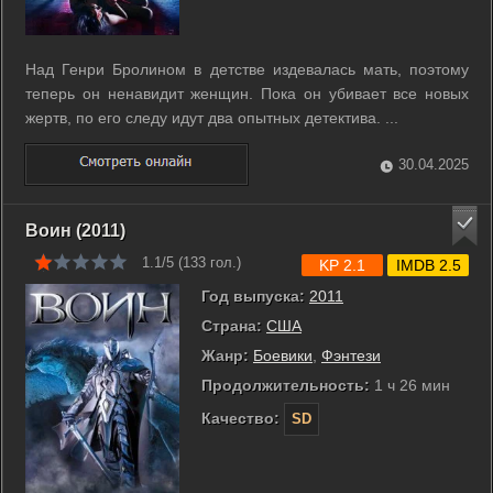
Над Генри Бролином в детстве издевалась мать, поэтому
теперь он ненавидит женщин. Пока он убивает все новых
жертв, по его следу идут два опытных детектива. ...
30.04.2025
Воин (2011)
1.1/5 (
133
гол.)
KP 2.1
IMDB 2.5
Год выпуска:
2011
Страна:
США
Жанр:
Боевики
,
Фэнтези
Продолжительность:
1 ч 26 мин
Качество:
SD