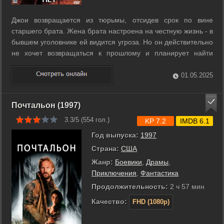
Джои возвращается из тюрьмы, отсидев срок по вине
старшего брата. Жена брата настроена на честную жизнь - в
бывшем уголовнике ей видится угроза. Но он действительно
не хочет возвращаться к прошлому и планирует найти
работу, снять жилье и устроить свою одинокую жизнь. Но,
вопреки ожиданиям, криминальное сообщество не забывает
01.05.2025
своих. ...
Почтальон (1997)
3.3/5 (
554
гол.)
KP 7.2
IMDB 6.1
Год выпуска:
1997
Страна:
США
Жанр:
Боевики
,
Драмы
,
Приключения
,
Фантастика
Продолжительность:
2 ч 57 мин
Качество:
FHD (1080p)