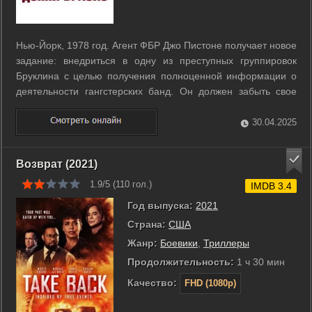
Нью-Йорк, 1978 год. Агент ФБР Джо Пистоне получает новое
задание: внедриться в одну из преступных группировок
Бруклина с целью получения полноценной информации о
деятельности гангстерских банд. Он должен забыть свое
настоящее имя, порвать со всеми друзьями и родными, так
как теперь он - Донни Браско. Его лучшим другом
30.04.2025
становится стареющий мафиози, ...
Возврат (2021)
1.9/5 (
110
гол.)
IMDB 3.4
Год выпуска:
2021
Страна:
США
Жанр:
Боевики
,
Триллеры
Продолжительность:
1 ч 30 мин
Качество:
FHD (1080p)