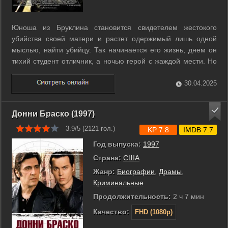
Юноша из Бруклина становится свидетелем жестокого
убийства своей матери и растет одержимый лишь одной
мыслью, найти убийцу. Так начинается его жизнь, днем он
тихий студент отличник, а ночью герой с жаждой мести. Но
что такое настоящий герой? И кто решает, что правильно, а
что нет? Когда границы добра и зла размыты, двойная жизнь
30.04.2025
Шона влияет на его ...
Донни Браско (1997)
3.9/5 (
2121
гол.)
KP 7.8
IMDB 7.7
Год выпуска:
1997
Страна:
США
Жанр:
Биографии
,
Драмы
,
Криминальные
Продолжительность:
2 ч 7 мин
Качество:
FHD (1080p)