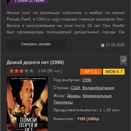
1 сезон 21 серия
Фильм снят по реальным событиям, о ковбое по имени
Ральф Лэмб, в 1960-м году ставшем главным шерифом Лас-
Вегаса и прослужившем на этом посту 18 лет. При Лэмбе
был сформирован полицейский департамент города. Он
противостоял мафии, мото-банде «Ангелы ада» и
прославился тем, что ни разу ни в кого не выстрелил. ...
17.05.2025
Домой дороги нет (1996)
3.5/5 (
95
гол.)
KP 7.1
IMDB 6.7
Год выпуска:
1996
Страна:
США
,
Великобритания
Жанр:
Драмы
,
Криминальные
,
Триллеры
Продолжительность:
1 ч 39 мин
Качество:
FHD (1080p)