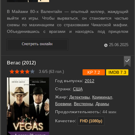
В Майами 80-х Валентайн — опытный киллер, жаждущий
выйти из игры. Чтобы вырваться, он становится частью
схемы по махинациям со страховками Чикагской мафии.
Объединившись с врагами и находясь под прицелом
честного копа под прикрытием, он понимает: молчаливое
сотрудничество может оказаться куда опаснее, чем деньги.
25.06.2025
...
Вегас (2012)
3.6/5 (
63
гол.)
KP 7.2
IMDB 7.3
Год выпуска:
2012
Страна:
США
Жанр:
Детективы
,
Криминал
,
Боевики
,
Вестерны
,
Драмы
Продолжительность:
44 мин
Качество:
FHD (1080p)