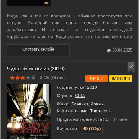
Коди, как и три ее подружки, - обычная проститутка при
салуне. Унижений они терпят гораздо больше, чем
зарабатывают. И однажды, не выдержав очередной
«грубости» от клиента, Коди убивает его. По законам штата
ее ожидает виселица. Страх перед смертью и ненависть к
своей жизни заставляют Коди и ее подружек бежать, а для
30.04.2025
того чтобы выжить, они должны ...
Чудный мальчик (2010)
3.4/5 (
88
гол.)
KP 6.7
IMDB 6.8
Год выпуска:
2010
Страна:
США
Жанр:
Боевики
,
Драмы
,
Криминальные
,
Триллеры
Продолжительность:
1 ч 37 мин
Качество:
HD (720p)