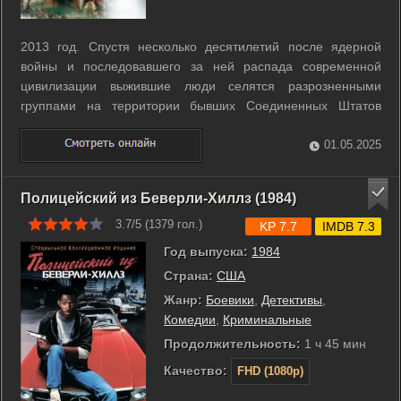
2013 год. Спустя несколько десятилетий после ядерной
войны и последовавшего за ней распада современной
цивилизации выжившие люди селятся разрозненными
группами на территории бывших Соединенных Штатов
Америки. Правит всеми тиран, генерал Бетлехем. Однажды
кочевник, который за пищу и кров разыгрывает перед
01.05.2025
зрителями спектакли Шекспира, находит форму ...
Полицейский из Беверли-Хиллз (1984)
3.7/5 (
1379
гол.)
KP 7.7
IMDB 7.3
Год выпуска:
1984
Страна:
США
Жанр:
Боевики
,
Детективы
,
Комедии
,
Криминальные
Продолжительность:
1 ч 45 мин
Качество:
FHD (1080p)