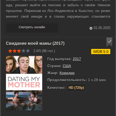
ада, решает выйти на пенсию и забыть о своём тёмном
прошлом. Переехав из Лос-Анджелеса в Хьюстон, он резко
меняет свой имидж и в глазах окружающих становится
обыкновенным гражданином, которого трудно заподозрить в
чём-либо криминальном. Однако судьба готовит очередной,
01.05.2025
самый неожиданный ...
Свидание моей мамы (2017)
2.6/5 (
96
гол.)
IMDB 5.0
Год выпуска:
2017
Страна:
США
Жанр:
Комедии
Продолжительность:
1 ч 28 мин
Качество:
HD (720p)