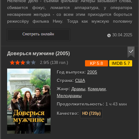
Нелёгкое дело - съёмки фильма! Актёры забывают слова,
сбивается фокус, ломается аппаратура, у оператора
несварение желудка - со всем этим приходится бороться
режиссёру фильма Нику. Тогда как мужскую половину
съёмочной группы интересует только один вопрос: когда,
наконец, будут снимать «обнажёнку»? ...
30.04.2025
Доверься мужчине (2005)
2.9/5 (
138
гол.)
KP 5.8
IMDB 5.7
Год выпуска:
2005
Страна:
США
Жанр:
Драмы
,
Комедии
,
Мелодрамы
Продолжительность:
1 ч 43 мин
Качество:
HD (720p)