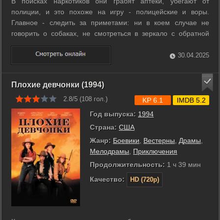
В поисках наркотиков они грабят аптеки, убегают от
полиции, и это похоже на игру - полицейские и воры.
Главное - следить за приметами: ни в коем случае не
говорить о собаках, не смотреться в зеркало с обратной
стороны, и самое главное - никогда не класть шляпу на
кровать. Для Боба наркотики - не просто способ получения
30.04.2025
удовольствия, скорее ...
Плохие девчонки (1994)
2.8/5 (
108
гол.)
KP 6.1
IMDB 5.2
Год выпуска:
1994
Страна:
США
Жанр:
Боевики
,
Вестерны
,
Драмы
,
Мелодрамы
,
Приключения
Продолжительность:
1 ч 39 мин
Качество:
HD (720p)