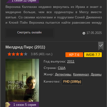
1 сезон 22 серия
Вероника Каллахан недавно вернулась из Ирака и знает о
медицине больше, чем все ординаторы в Mercy вместе
взятые. Со своими коллегами и подругами Соней Джиминез
и Клоей Пэйн Вероника пытается найти равновесие между
работой в больнице, спасая жизни других, и вне ее, пытаясь
наладить свою. ...
17.05.2025
Милдред Пирс (2011)
3.8/5 (
401
гол.)
KP 7.6
IMDB 7.7
Год выпуска:
2011
Страна:
США
Жанр:
Детективы
,
Криминал
,
Драмы
Качество:
FHD (1080p)
1 сезон 5 серия