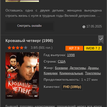
Оставшись одна с двумя детьми, женщина вынуждена
строить жизнь с нуля в трудные годы Великой депрессии. ...
17.05.2025
Кровавый четверг (1998)
3.8/5 (
501
гол.)
KP 7.9
IMDB 7.2
Год выпуска:
1998
Страна:
США
Жанр:
Боевики
,
Детективы
,
Драмы
,
Комедии
,
Криминальные
,
Триллеры
Продолжительность:
1 ч 27 мин
Качество:
FHD (1080p)
Бывший торговец наркотиками, прошедший через все круги