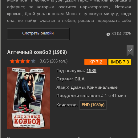
аферист, за которым охотится наркоторговец. Истекая
кровью, Джой упал к ногам Моны в ту самую минуту, когда
она, не найдя счастья в любви, решила перерезать себе
вены. ...
30.04.2025
Аптечный ковбой (1989)
3.6/5 (
265
гол.)
KP 7.2
IMDB 7.3
Год выпуска:
1989
Страна:
США
Жанр:
Драмы
,
Криминальные
Продолжительность:
1 ч 41 мин
Качество:
FHD (1080p)