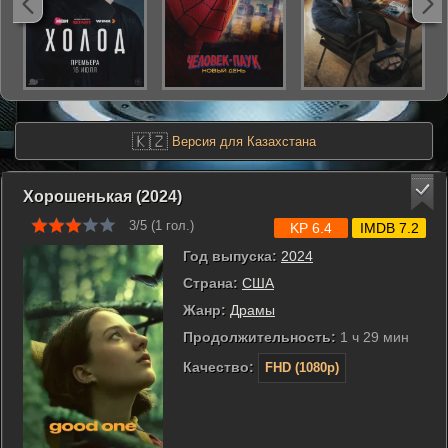
🇰🇿
Версия для Казахстана
Хорошенькая (2024)
3/5 (
1
гол.)
KP 6.4
IMDB 7.2
Год выпуска:
2024
Страна:
США
Жанр:
Драмы
Продолжительность:
1 ч 29 мин
Качество:
FHD (1080p)