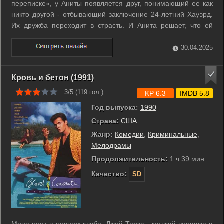
переписке», у Аниты появляется друг, понимающий ее как
никто другой - отбывающий заключение 24-летний Хауэрд.
Их дружба переходит в страсть. И Анита решает, что ей
незачем дальше терпеть сексуальные домогательства
отчима, в порыве отчаяния убивает его из пистолета и
30.04.2025
прячет труп. r r Анита пытается ...
Кровь и бетон (1991)
3/5 (
119
гол.)
KP 6.3
IMDB 5.8
Год выпуска:
1990
Страна:
США
Жанр:
Комедии
,
Криминальные
,
Мелодрамы
Продолжительность:
1 ч 39 мин
Качество:
SD
Мона поет в ночном клубе. Джой Теркс - мелкий воришка и