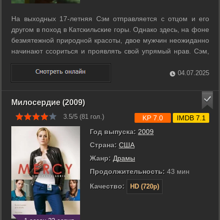
На выходных 17-летняя Сэм отправляется с отцом и его
другом в поход в Катскильские горы. Однако здесь, на фоне
безмятежной природной красоты, двое мужчин неожиданно
начинают ссориться и проявлять свой упрямый нрав. Сэм,
ставшая эпицентром конфликта двух мужских эго,
испытывает серьезный дискомфорт и ощущает, как
04.07.2025
отдаляется от отца, изменяя свое ...
Милосердие (2009)
3.5/5 (
81
гол.)
KP 7.0
IMDB 7.1
Год выпуска:
2009
Страна:
США
Жанр:
Драмы
Продолжительность:
43 мин
Качество:
HD (720p)