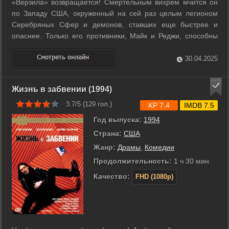
«Верзила» возвращается! Смертельным вихрем мчится он
по Западу США, окруженный на сей раз целым легионом
Серебряных Сфер и демонов, ставших еще быстрее и
опаснее. Только его противники, Майк и Реджи, способны
сполна оценить угрозу, исходящую от зловещего мертвеца.
Приняв в свою команду ясновидящую красавицу Лиз, друзья
30.04.2025
решают навеки покончить с ...
Жизнь в забвении (1994)
3.7/5 (
129
гол.)
KP 7.4
IMDB 7.5
Год выпуска:
1994
Страна:
США
Жанр:
Драмы
,
Комедии
Продолжительность:
1 ч 30 мин
Качество:
FHD (1080p)