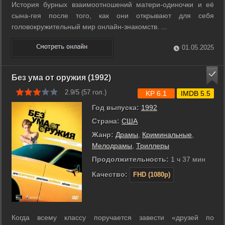
История бурных взаимоотношений матери-одиночки и её
сына-гея после того, как они открывают для себя
головокружительный мир онлайн-знакомств. ...
01.05.2025
Без ума от оружия (1992)
2.9/5 (
57
гол.)
KP 6.1
IMDB 5.5
Год выпуска:
1992
Страна:
США
Жанр:
Драмы
,
Криминальные
,
Мелодрамы
,
Триллеры
Продолжительность:
1 ч 37 мин
Качество:
FHD (1080p)
Когда всему классу поручается завести «друзей по