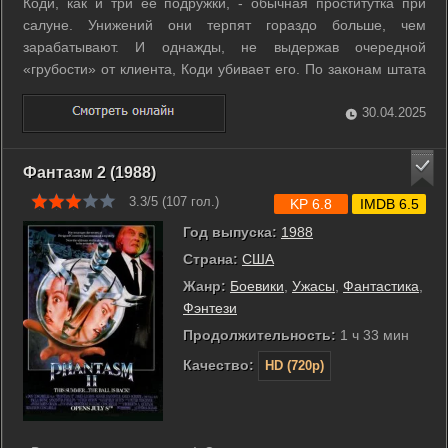
Коди, как и три ее подружки, - обычная проститутка при
салуне. Унижений они терпят гораздо больше, чем
зарабатывают. И однажды, не выдержав очередной
«грубости» от клиента, Коди убивает его. По законам штата
ее ожидает виселица. Страх перед смертью и ненависть к
своей жизни заставляют Коди и ее подружек бежать, а для
30.04.2025
того чтобы выжить, они должны ...
Фантазм 2 (1988)
3.3/5 (
107
гол.)
KP 6.8
IMDB 6.5
Год выпуска:
1988
Страна:
США
Жанр:
Боевики
,
Ужасы
,
Фантастика
,
Фэнтези
Продолжительность:
1 ч 33 мин
Качество:
HD (720p)