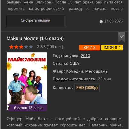
бывшей жене Эллисон. После 15 лет брака они пытаются
пережить катастрофический развод и начать новые
отношения. Он - веселый папа, она - строгая мать. Они
вместе опекают двоих детей: Луизу, политкорректную и
17.05.2025
обеспокоенную проблемами экологии ...
Майк и Молли (1-6 сезон)
3.5/5 (
198
гол.)
KP 7.3
IMDB 6.4
Год выпуска:
2010
Страна:
США
Жанр:
Комедии
,
Мелодрамы
Продолжительность:
22 мин
Качество:
FHD (1080p)
6 сезон 13 серия
Офицер Майк Биггс – полицейский с добрым сердцем,
который искренне желает сбросить вес. Напарник Майка,