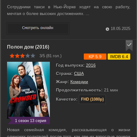
Сотрудники такси в Нью-Йорке ходят на свою работу,
мечтая о более высоких достижениях. ...
18.05.2025
Полон дом (2016)
3/5 (
81
гол.)
KP 5.9
IMDB 6.4
Год выпуска:
2016
Страна:
США
Жанр:
Комедии
Продолжительность:
21 мин
Качество:
FHD (1080p)
1 сезон 13 серия
Новая семейная комедия, рассказывающая о жизни
одиноких родителей после того, как две их взрослые дочери