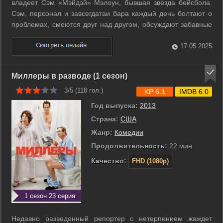
владеет Сэм «Мэйдэй» Мэлоун, бывшая звезда бейсбола.
Сэм, персонал и завсегдатаи бара каждый день болтают о
проблемах, смеются друг над другом, обсуждают забавные
случаи из жизни. Все это, разумеется, сдобрено солидной
порцией алкоголя. На шутках, юморе и дружелюбных
17.05.2025
подколках и строится ...
Миллеры в разводе (1 сезон)
3/5 (
118
гол.)
KP 6.1
IMDB 6.0
Год выпуска:
2013
Страна:
США
Жанр:
Комедии
Продолжительность:
22 мин
Качество:
FHD (1080p)
1 сезон 23 серия
Недавно разведенный репортер с нетерпением жаждет