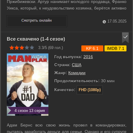
Пржибижевски. Артур нанимает молодого продавца, Франко
Уикса, который, к неудовольствию хозяина, берётся активно
модернизировать магазинчик, чтобы избавиться от
финансовых проблем. ...
17.05.2025
Все схвачено (1-4 сезон)
3.3/5 (
69
гол.)
KP 6.1
IMDB 7.1
Год выпуска:
2016
Страна:
США
Жанр:
Комедии
Продолжительность:
30 мин
Качество:
FHD (1080p)
4 сезон 13 серия
Адам Бернс всю свою жизнь провел в командировках,
пытаясь заработать деньги для семьи. Однако и его супруге