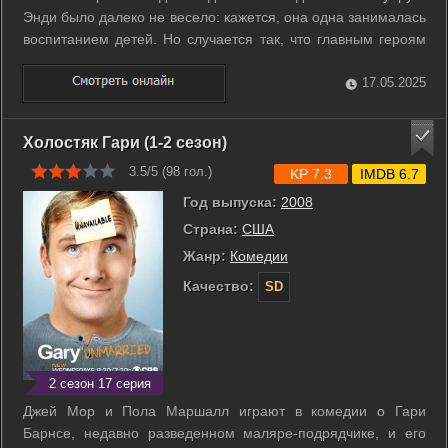
Энди было далеко не весело: кажется, она одна занималась
воспитанием детей. Но случается так, что главным героям
приходится поменяться местами. Теперь Адам ведет
домашнее хозяйство и воспитывает троих детишек.
17.05.2025
Довольно скоро наш герой ...
Холостяк Гари (1-2 сезон)
3.5/5 (
98
гол.)
KP 7.3
IMDB 6.7
Год выпуска:
2008
Страна:
США
Жанр:
Комедии
Качество:
SD
2 сезон 17 серия
Джей Мор и Пола Маршалл играют в комедии о Гари
Барнсе, недавно разведенном маляре-подрядчике, и его