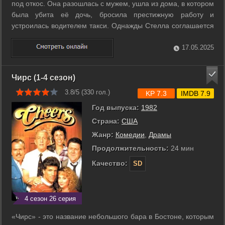
под откос. Она разошлась с мужем, ушла из дома, в котором
была убита её дочь, бросила престижную работу и
устроилась водителем такси. Однажды Стелла соглашается
на встречу с Чарльзом Стоуном, отбывающим тюремный
срок за убийство её дочери. Мужчина утверждает, что он
17.05.2025
невиновен. ...
Чирс (1-4 сезон)
3.8/5 (
330
гол.)
KP 7.3
IMDB 7.9
Год выпуска:
1982
Страна:
США
Жанр:
Комедии
,
Драмы
Продолжительность:
24 мин
Качество:
SD
4 сезон 26 серия
«Чирс» - это название небольшого бара в Бостоне, которым