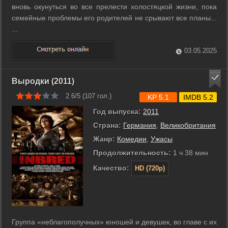
вновь окунуться во все прелести холостяцкой жизни, пока
семейные проблемы его родителей не срывают все планы...
...
03.05.2025
Выродки (2011)
2.6/5 (
107
гол.)
KP 5.1
IMDB 5.2
Год выпуска:
2011
Страна:
Германия
,
Великобритания
Жанр:
Комедии
,
Ужасы
Продолжительность:
1 ч 38 мин
Качество:
HD (720p)
Группа «неблагополучных» юношей и девушек, во главе с их