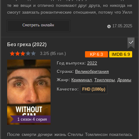
те же вещи и отлично понимают друг друга, но никогда не
смогут завязать романтические отношения, потому что Уилл
- гей, а Грейс - гетеросексуалка. Уилл - преуспевающий
юрист из Манхэттана, красивый, очаровательный и
17.05.2025
вызывающий симпатию. Он ...
Без греха (2022)
3.2/5 (
85
гол.)
KP 6.3
IMDB 6.9
Год выпуска:
2022
Страна:
Великобритания
Жанр:
Криминал
,
Триллеры
,
Драмы
Качество:
FHD (1080p)
1 сезон 4 серия
После смерти дочери жизнь Стеллы Томлинсон покатилась