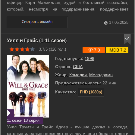
офицер Карл Макмиллан, худой и болтливый всезнайка,
который, несмотря на поддразнивания, поддерживает
Майка на его пути к стройности и любви. Во время одного из
собраний Майк встретил Молли Флинн, милую учительницу
17.05.2025
четвертого класса, которая ...
Уилл и Грейс (1-11 сезон)
3.7/5 (
326
гол.)
KP 7.3
IMDB 7.2
Год выпуска:
1998
Страна:
США
Жанр:
Комедии
,
Мелодрамы
Продолжительность:
22 мин
Качество:
FHD (1080p)
11 сезон 18 серия
Уилл Трумэн и Грейс Адлер - лучшие друзья и соседи,
которые идеально подходят друг другу: они обожают одни и