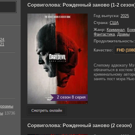
Сорвиголова: Рожденный заново (1-2 сезон
Год выпуска:
2025
Страна:
США
Жанр:
Криминал
,
Бое
Фантастика
,
Драмы
24
,
Продолжительность:
21
Качество:
FHD (1080
Слепому адвокату Мэ
облачиться в костюм 
криминальному автори
занять пост мэра Нью-
2 сезон 8 серия
орамы
лы
13736
Сорвиголова: Рожденный заново (2 сезон)