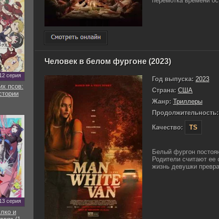
перемотка времени ост
Человек в белом фургоне (2023)
12 серия
Год выпуска:
2023
их псов:
Страна:
США
стории
Жанр:
Триллеры
Продолжительность:
Качество:
TS
Белый фургон постоя
Родители считают ее 
жизнь девушки превра
13 серия
улко и