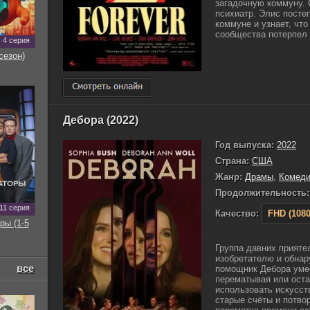
загадочную коммуну.
психиатр. Элис посте
коммуне и узнает, что
сообщества потерпел 
4 серия
сезон)
Дебора (2022)
Год выпуска:
2022
Страна:
США
Жанр:
Драмы
,
Комед
Продолжительность:
11 серия
Качество:
FHD (1080
ры (1-5
Группа давних приятел
изобретателю и обнар
все
помощник Дебора умее
перематывая или оста
использовать искусст
старые счёты и потво