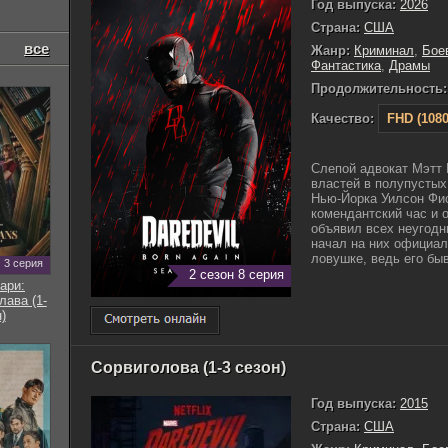
Год выпуска:
2026
Страна:
США
все
Жанр:
Криминал
,
Бое
Фантастика
,
Драмы
Продолжительность:
Качество:
FHD (1080
Слепой адвокат Мэтт
властей в полупустых
Нью-Йорка Уилсон Фис
комендантский час и 
объявил всех неугодн
начал на них официал
ловушке, ведь его быв
3 серия
2 сезон 8 серия
ари:
ава (1-
)
Сорвиголова (1-3 сезон)
Год выпуска:
2015
Страна:
США