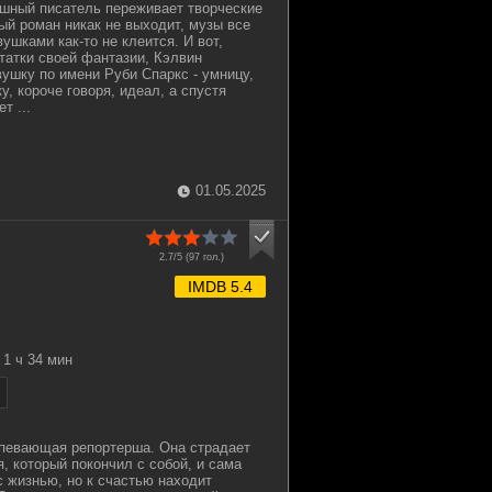
шный писатель переживает творческие
ый роман никак не выходит, музы все
вушками как-то не клеится. И вот,
татки своей фантазии, Кэлвин
ушку по имени Руби Спаркс - умницу,
у, короче говоря, идеал, а спустя
т ...
01.05.2025
2.7/5 (
97
гол.)
IMDB 5.4
1 ч 34 мин
спевающая репортерша. Она страдает
я, который покончил с собой, и сама
с жизнью, но к счастью находит