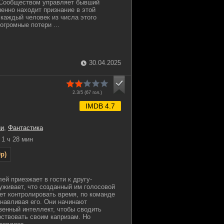
 Сообществом управляет бывший
пенно находит признание в этой
 каждый человек из числа этого
огромные потери ...
30.04.2025
2.3/5 (
67
гол.)
IMDB 4.7
ии
,
Фантастика
1 ч 28 мин
p)
ей приезжает в гости к другу-
уживает, что созданный им голосовой
т контролировать время, по команде
навливая его. Они начинают
венный интеллект, чтобы сводить
рствовать своим капризам. Но