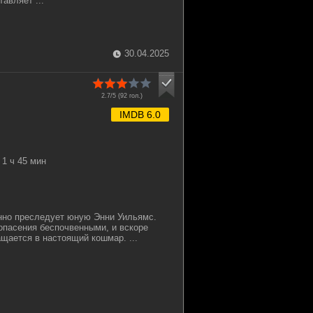
авляет ...
30.04.2025
2.7/5 (
92
гол.)
IMDB 6.0
1 ч 45 мин
нно преследует юную Энни Уильямс.
опасения беспочвенными, и вскоре
щается в настоящий кошмар. ...