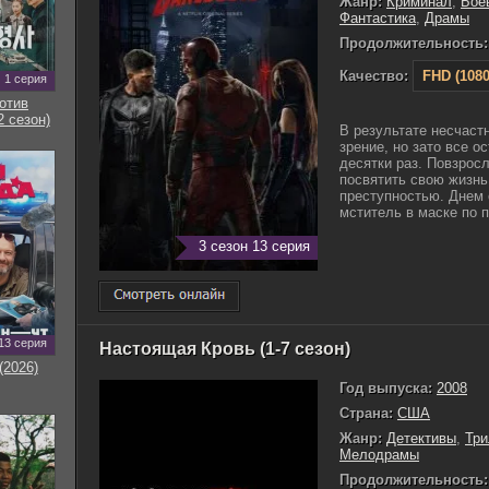
Жанр:
Криминал
,
Бое
Фантастика
,
Драмы
Продолжительность:
Качество:
FHD (1080
1 серия
отив
2 сезон)
В результате несчаст
зрение, но зато все о
десятки раз. Повзросл
посвятить свою жизнь
преступностью. Днем о
мститель в маске по п
3 сезон 13 серия
13 серия
Настоящая Кровь (1-7 сезон)
(2026)
Год выпуска:
2008
Страна:
США
Жанр:
Детективы
,
Тр
Мелодрамы
Продолжительность: