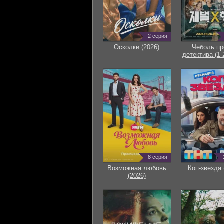
2 серия
Осколки (2026)
Чеболь пр
детектива (1-
8 серия
Возможная любовь
Коп-звезда 
(2026)