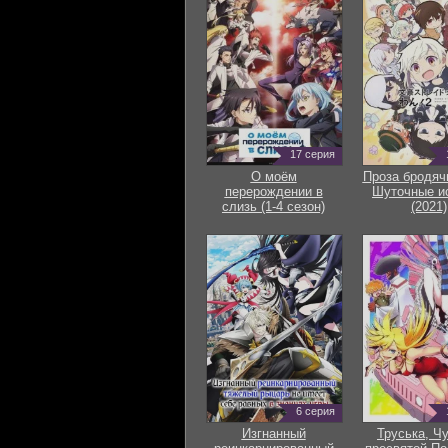
17 серия
О моём
Проза бродяч
перерождении в
Шуточные и
слизь (1-4 сезон)
(2021)
6 серия
Изгнанный
Труська, Ч