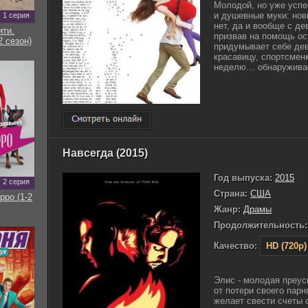
Молодой, но уже успе
и душевные муки: нов
1 серия
нет, да и вообще с де
ти.
призвав на помощь ос
2 сезон)
придумывает себе дев
красавицу, спортсменк
неделю… обнаруживае
Навсегда (2015)
Год выпуска:
2015
2 серия
Страна:
США
рро (1-2
Жанр:
Драмы
Продолжительность:
Качество:
HD (720p)
Элис - молодая преу
от потери своего парн
желает свести счеты 