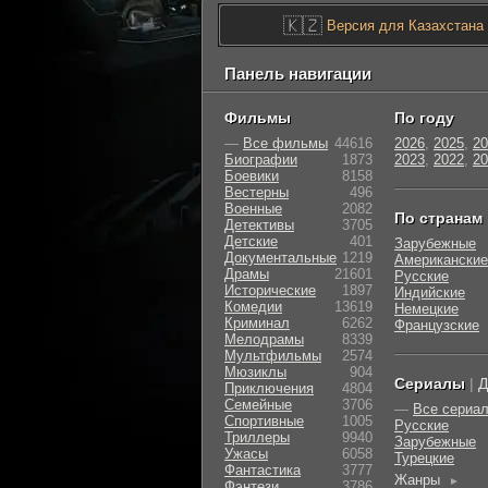
🇰🇿
Версия для Казахстана
Панель навигации
Фильмы
По году
—
Все фильмы
44616
2026
,
2025
,
20
Биографии
1873
2023
,
2022
,
20
Боевики
8158
Вестерны
496
Военные
2082
По странам
Детективы
3705
Детские
401
Зарубежные
Документальные
1219
Американские
Драмы
21601
Русские
Исторические
1897
Индийские
Комедии
13619
Немецкие
Криминал
6262
Французские
Мелодрамы
8339
Мультфильмы
2574
Мюзиклы
904
Сериалы
|
Д
Приключения
4804
Семейные
3706
—
Все сериа
Cпортивные
1005
Русские
Триллеры
9940
Зарубежные
Ужасы
6058
Турецкие
Фантастика
3777
Жанры
►
Фэнтези
3786