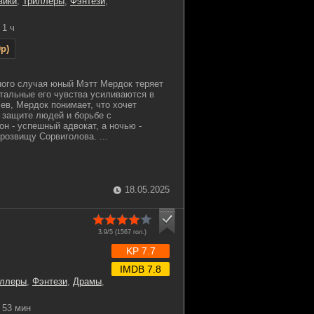
вики
,
Триллеры
,
Фэнтези
,
1 ч
p)
ного случая юный Мэтт Мердок теряет
стальные его чувства усиливаются в
ев, Мердок понимает, что хочет
 защите людей и борьбе с
н - успешный адвокат, а ночью -
розвищу Сорвиголова. ...
18.05.2025
3.9/5 (
1567
гол.)
KP 7.7
IMDB 7.8
иллеры
,
Фэнтези
,
Драмы
,
53 мин