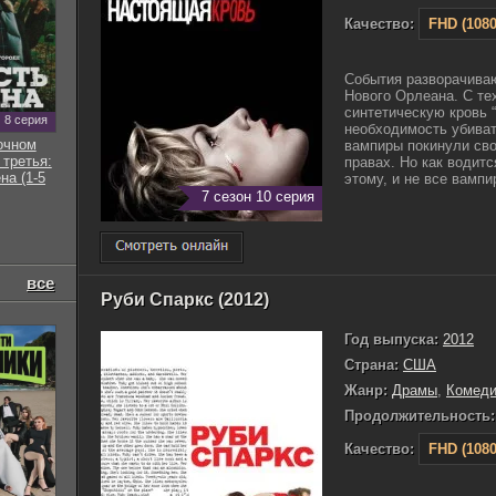
Качество:
FHD (1080
События разворачиваю
Нового Орлеана. С тех
синтетическую кровь “
8 серия
необходимость убиват
очном
вампиры покинули сво
 третья:
правах. Но как водитс
на (1-5
этому, и не все вампир
7 сезон 10 серия
все
Руби Спаркс (2012)
Год выпуска:
2012
Страна:
США
Жанр:
Драмы
,
Комед
Продолжительность:
Качество:
FHD (1080