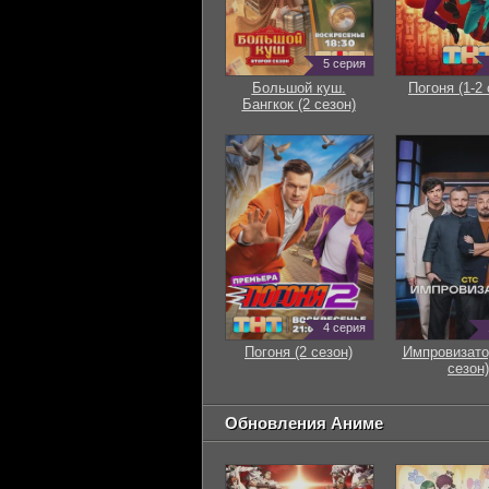
5 серия
Большой куш.
Погоня (1-2 
Бангкок (2 сезон)
4 серия
Погоня (2 сезон)
Импровизато
сезон)
Обновления Аниме