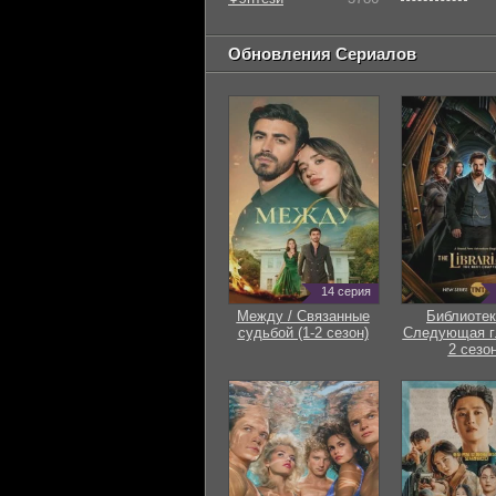
Обновления Сериалов
14 серия
Между / Связанные
Библиотек
судьбой (1-2 сезон)
Следующая гл
2 сезон