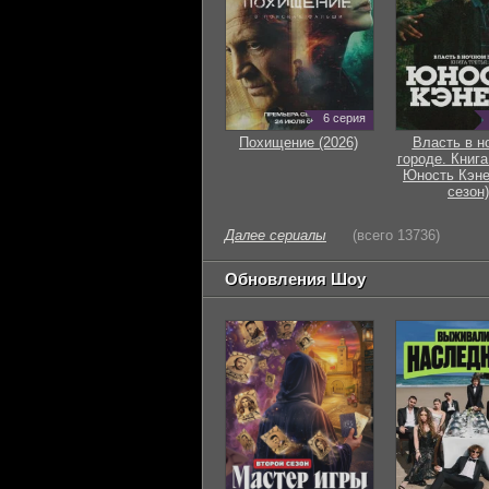
6 серия
Похищение (2026)
Власть в н
городе. Книга
Юность Кэне
сезон)
Далее сериалы
(всего 13736)
Обновления Шоу