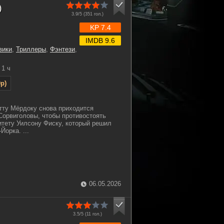
)
3.9/5 (
351
гол.)
KP 7.4
IMDB 9.6
вики
,
Триллеры
,
Фэнтези
,
1 ч
p)
тту Мёрдоку снова приходится
Сорвиголовы, чтобы противостоять
тету Уилсону Фиску, который решил
Йорка. ...
06.05.2026
3.5/5 (
11
гол.)