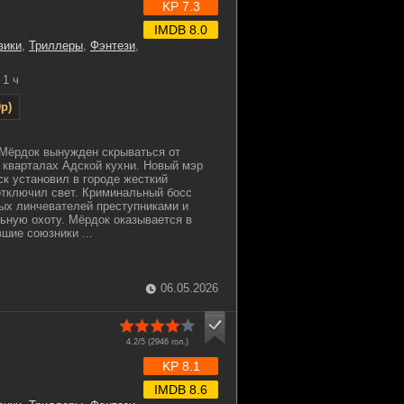
KP 7.3
IMDB 8.0
вики
,
Триллеры
,
Фэнтези
,
1 ч
p)
 Мёрдок вынужден скрываться от
 кварталах Адской кухни. Новый мэр
к установил в городе жесткий
отключил свет. Криминальный босс
ых линчевателей преступниками и
ьную охоту. Мёрдок оказывается в
шие союзники ...
06.05.2026
4.2/5 (
2946
гол.)
KP 8.1
IMDB 8.6