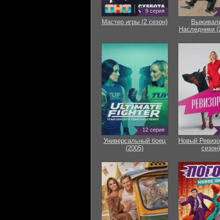
9 серия
Мастер игры (2 сезон)
Выживали
Наследники (
12 серия
Универсальный боец
Новый Ревизо
(2005)
сезон)