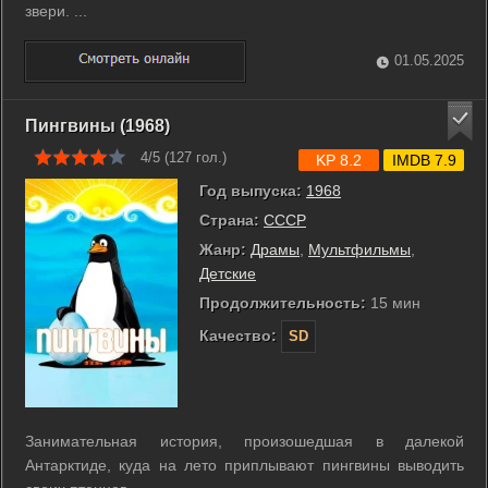
звери. ...
01.05.2025
Пингвины (1968)
4/5 (
127
гол.)
KP 8.2
IMDB 7.9
Год выпуска:
1968
Страна:
СССР
Жанр:
Драмы
,
Мультфильмы
,
Детские
Продолжительность:
15 мин
Качество:
SD
Занимательная история, произошедшая в далекой
Антарктиде, куда на лето приплывают пингвины выводить