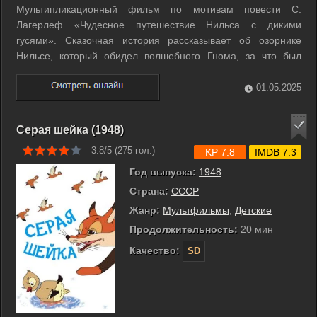
Мультипликационный фильм по мотивам повести С.
Лагерлеф «Чудесное путешествие Нильса с дикими
гусями». Сказочная история рассказывает об озорнике
Нильсе, который обидел волшебного Гнома, за что был
наказан: превращен в карлика и унесен гусями в
Лапландию. Много благородных поступков совершил
01.05.2025
мальчик, прежде чем Гном снял с него чары. ...
Серая шейка (1948)
3.8/5 (
275
гол.)
KP 7.8
IMDB 7.3
Год выпуска:
1948
Страна:
СССР
Жанр:
Мультфильмы
,
Детские
Продолжительность:
20 мин
Качество:
SD