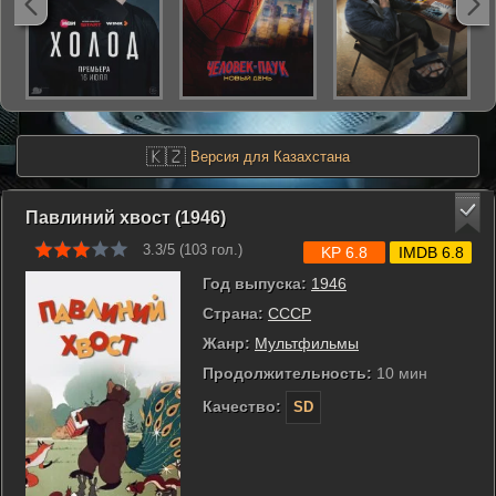
🇰🇿
Версия для Казахстана
Павлиний хвост (1946)
3.3/5 (
103
гол.)
KP 6.8
IMDB 6.8
Год выпуска:
1946
Страна:
СССР
Жанр:
Мультфильмы
Продолжительность:
10 мин
Качество:
SD