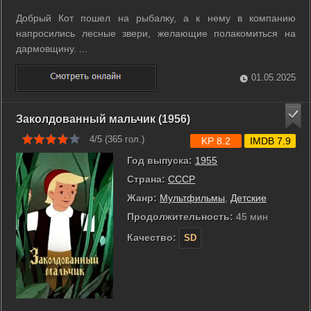
Добрый Кот пошел на рыбалку, а к нему в компанию
напросились лесные звери, желающие полакомиться на
дармовщину. ...
01.05.2025
Заколдованный мальчик (1956)
4/5 (
365
гол.)
KP 8.2
IMDB 7.9
Год выпуска:
1955
Страна:
СССР
Жанр:
Мультфильмы
,
Детские
Продолжительность:
45 мин
Качество:
SD