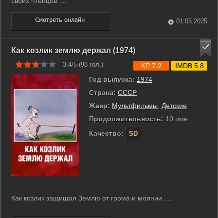
своих птенцов. ...
01.05.2025
Как козлик землю держал (1974)
3.4/5 (
98
гол.)
KP 7.2
IMDB 5.8
Год выпуска:
1974
Страна:
СССР
Жанр:
Мультфильмы
,
Детские
Продолжительность:
10 мин
Качество:
SD
Как козлик защищал Землю от грома и молнии. ...