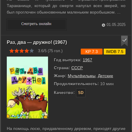
Тараканище, который до смерти напугал всех зверей, но
был проглочен обыкновенным маленьким воробышком. ...
01.05.2025
Раз, два — дружно! (1967)
3.6/5 (
75
гол.)
KP 7.3
IMDB 7.5
Год выпуска:
1967
Страна:
СССР
Жанр:
Мультфильмы
,
Детские
Продолжительность:
10 мин
Качество:
SD
На помощь лосю, придавленному деревом, приходят другие