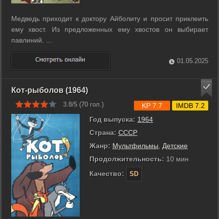
Медведь приходит к доктору Айболиту и просит приклеить
ему хвост. Из предложенных ему хвостов он выбирает
павлиний. ...
01.05.2025
Кот-рыболов (1964)
3.8/5 (
70
гол.)
KP 7.7
IMDB 7.2
Год выпуска:
1964
Страна:
СССР
Жанр:
Мультфильмы
,
Детские
Продолжительность:
10 мин
Качество:
SD