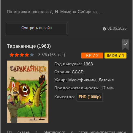
По мотивам рассказа Д. Н. Мамина-Сибиряка. ...
01.05.2025
Тараканище (1963)
3.5/5 (
163
гол.)
KP 7.2
IMDB 7.1
Год выпуска:
1963
Страна:
СССР
Жанр:
Мультфильмы
,
Детские
Продолжительность:
17 мин
Качество:
FHD (1080p)
По сказке К. Чуковского о страшном-престрашном