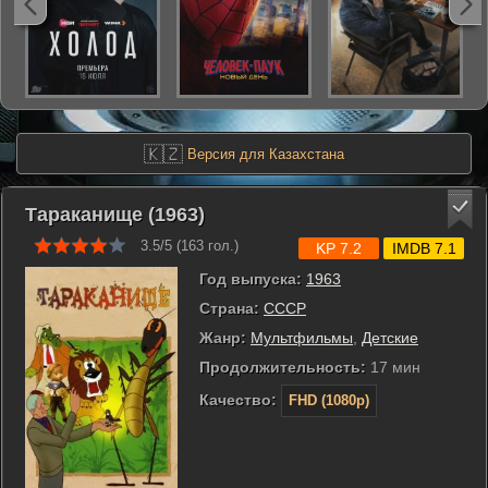
🇰🇿
Версия для Казахстана
Тараканище (1963)
3.5/5 (
163
гол.)
KP 7.2
IMDB 7.1
Год выпуска:
1963
Страна:
СССР
Жанр:
Мультфильмы
,
Детские
Продолжительность:
17 мин
Качество:
FHD (1080p)