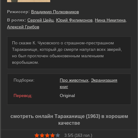
Режиссер:
Владимир Полковников
В ролях:
Сергей Цейц
,
Юрий Филимонов
,
Нина Никитина
,
Алексей Грибов
По сказке К. Чуковского о страшном-престрашном
Тараканище, который до смерти напугал всех зверей,
но был проглочен обыкновенным маленьким
воробышком.
Подборки:
Про животных
,
Экранизация
книг
Перевод:
Original
смотреть онлайн Тараканище (1963) в хорошем
качестве
3.5/5 (
163
гол.)