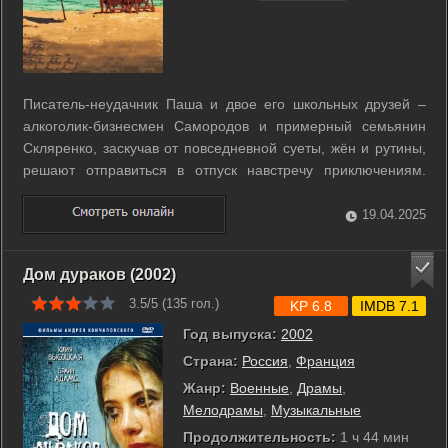
Писатель-неудачник Паша и двое его школьных друзей –
алкоголик-бизнесмен Самородов и примерный семьянин
Скляренко, заскучав от повседневной суеты, жён и рутины,
решают отправиться в отпуск навстречу приключениям.
Волею судьбы сорокалетние мальчишки оказываются на
археологическом раскопе. Получив возможность
19.04.2025
столкнуться со своим прошлым, Паша, ...
Дом дураков (2002)
3.5/5 (
135
гол.)
KP 6.8
IMDB 7.1
Год выпуска:
2002
Страна:
Россия
,
Франция
Жанр:
Военные
,
Драмы
,
Мелодрамы
,
Музыкальные
Продолжительность:
1 ч 44 мин