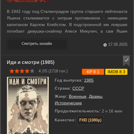
В 1942 году под Сталинградом группа старшего лейтенанта
Яшина сталкивается с хитрым противником - немецким
капитаном Карлом Кляйстом. В подстроенной им ловушке
погибает девушка-снайпер Алеся Микулич, а сам Яшин
получает тяжелое ранение. ...
17.05.2025
Иди и смотри (1985)
4.2/5 (
1718
гол.)
KP 8.1
IMDB 8.3
Год выпуска:
1985
Страна:
СССР
Жанр:
Военные
,
Драмы
,
Исторические
Продолжительность:
2 ч 16 мин
Качество:
FHD (1080p)