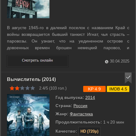
В августе 1945-го в далекий поселок с названием Край с
войны возвращается бывший танкист Игнат, чья страсть –
паровозы. Он узнает, что на уединенном острове с
довоенных времен брошен немецкий паровоз, и
принимается его восстанавливать. Но, оказывается, у
паровоза уже есть имя - «Густав», и есть хозяйка – Эльза,
30.04.2025
дочь немецкого инженера, ...
Вычислитель (2014)
2.4/5 (
103
гол.)
KP 4.9
IMDB 4.5
Год выпуска:
2014
Страна:
Россия
Жанр:
Фантастика
Продолжительность:
1 ч 20 мин
Качество:
HD (720p)