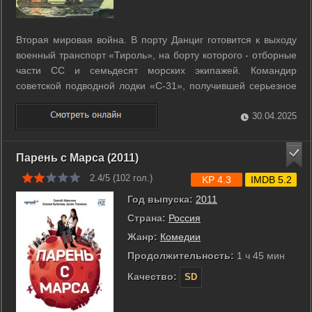
Вторая мировая война. В порту Данциг готовится к выходу
военный транспорт «Тироль», на борту которого - отборные
части СС и семьдесят морских экипажей. Командир
советской подводной лодки «С-31», получившей серьезное
повреждение, получает задание обнаружить и атаковать
транспорт противника... ...
30.04.2025
Парень с Марса (2011)
2.4/5 (
102
гол.)
KP 4.3
IMDB 5.2
Год выпуска:
2011
Страна:
Россия
Жанр:
Комедии
Продолжительность:
1 ч 45 мин
Качество:
SD