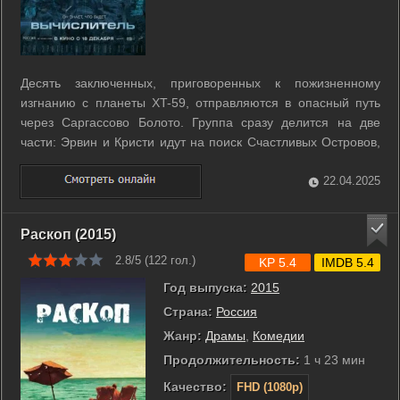
Десять заключенных, приговоренных к пожизненному
изгнанию с планеты XT-59, отправляются в опасный путь
через Саргассово Болото. Группа сразу делится на две
части: Эрвин и Кристи идут на поиск Счастливых Островов,
Юст ведет остальных к Гнилой Мели. Однако долгое время
их маршруты практически совпадают. В первый же вечер
22.04.2025
Эрвин понимает, что его ...
Раскоп (2015)
2.8/5 (
122
гол.)
KP 5.4
IMDB 5.4
Год выпуска:
2015
Страна:
Россия
Жанр:
Драмы
,
Комедии
Продолжительность:
1 ч 23 мин
Качество:
FHD (1080p)