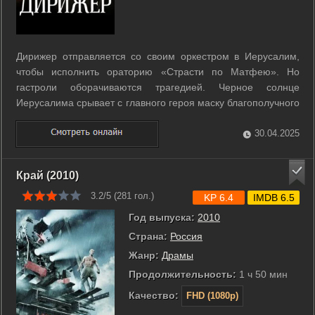
Дирижер отправляется со своим оркестром в Иерусалим,
чтобы исполнить ораторию «Страсти по Матфею». Но
гастроли оборачиваются трагедией. Черное солнце
Иерусалима срывает с главного героя маску благополучного
художника, заставляет увидеть себя в беспощадной наготе
эгоизма и жестокости. Иногда за 3 дня человек может
30.04.2025
полностью переоценить и ...
Край (2010)
3.2/5 (
281
гол.)
KP 6.4
IMDB 6.5
Год выпуска:
2010
Страна:
Россия
Жанр:
Драмы
Продолжительность:
1 ч 50 мин
Качество:
FHD (1080p)