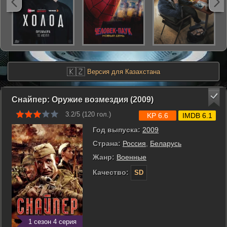
🇰🇿
Версия для Казахстана
Снайпер: Оружие возмездия (2009)
3.2/5 (
120
гол.)
KP 6.6
IMDB 6.1
Год выпуска:
2009
Страна:
Россия
,
Беларусь
Жанр:
Военные
Качество:
SD
1 сезон 4 серия