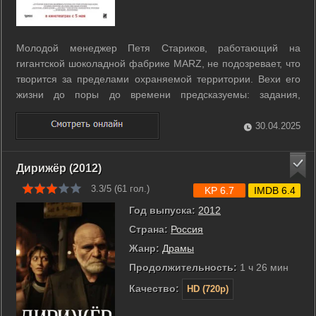
Молодой менеджер Петя Стариков, работающий на
гигантской шоколадной фабрике MARZ, не подозревает, что
творится за пределами охраняемой территории. Вехи его
жизни до поры до времени предсказуемы: задания,
поощрения, защиты проектов. Но вот на героя
обрушивается шквал неприятностей, удивительных
30.04.2025
совпадений и удач. С угона машины – такой же, как у ...
Дирижёр (2012)
3.3/5 (
61
гол.)
KP 6.7
IMDB 6.4
Год выпуска:
2012
Страна:
Россия
Жанр:
Драмы
Продолжительность:
1 ч 26 мин
Качество:
HD (720p)