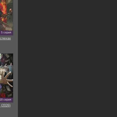
5 серия
оспехах
18 серия
 (2026)