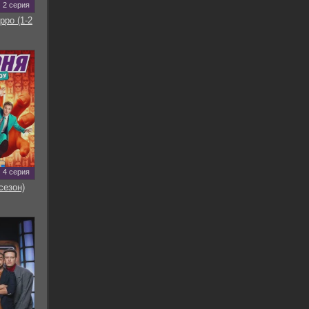
2 серия
рро (1-2
4 серия
сезон)