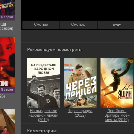
6 серия
для
Смотрю
Смотрел
Буду
 сезон)
Рекомендуем посмотреть
5 серия
26)
На пьедестале
Через прицел
Лев Яшин.
народной любви
(2022)
Вратарь моей
(2019)
мечты (2019)
Комментарии: