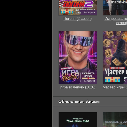
4 серия
Погоня (2 сезон)
Импровизато
сезон)
6 серия
Игра вслепую (2026)
Мастер игры (
Обновления Аниме