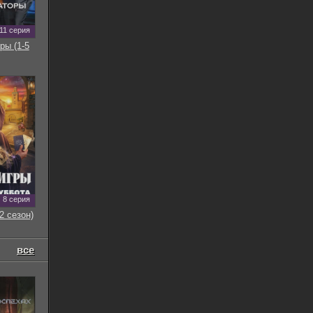
11 серия
ры (1-5
8 серия
2 сезон)
все