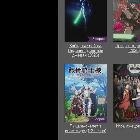
8 серия
Звёздные войны:
Призрак в д
Видения. Девятый
(2026)
джедай (2026)
5 серия
Рыцарь-скелет в
Игра лжецов
ином мире (1-2 сезон)