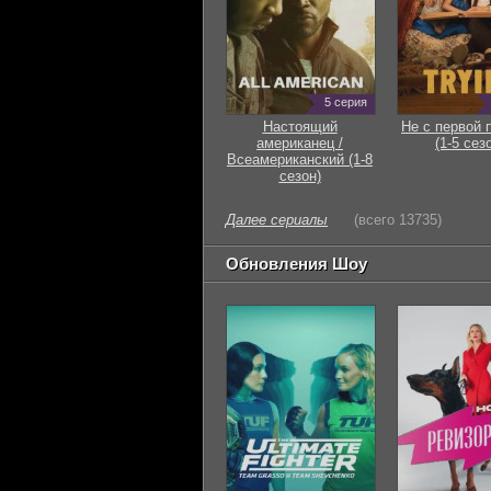
5 серия
Настоящий
Не с первой 
американец /
(1-5 сез
Всеамериканский (1-8
сезон)
Далее сериалы
(всего 13735)
Обновления Шоу