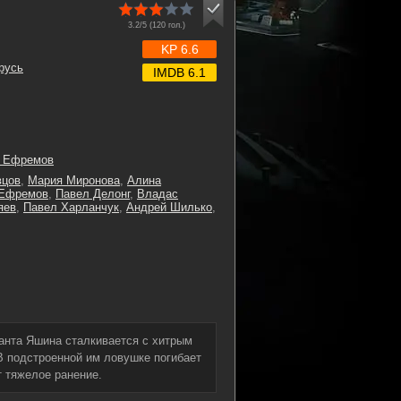
3.2/5 (
120
гол.)
KP 6.6
русь
IMDB 6.1
р Ефремов
вцов
,
Мария Миронова
,
Алина
 Ефремов
,
Павел Делонг
,
Владас
яев
,
Павел Харланчук
,
Андрей Шилько
,
нанта Яшина сталкивается с хитрым
В подстроенной им ловушке погибает
 тяжелое ранение.