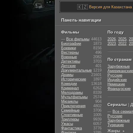
🇰🇿
Версия для Казахстана
Панель навигации
Фильмы
По году
—
Все фильмы
44613
2026
,
2025
,
20
Биографии
1873
2023
,
2022
,
20
Боевики
8156
Вестерны
496
Военные
2082
По странам
Детективы
3703
Детские
401
Зарубежные
Документальные
1219
Американские
Драмы
21601
Русские
Исторические
1897
Индийские
Комедии
13618
Немецкие
Криминал
6262
Французские
Мелодрамы
8339
Мультфильмы
2574
Мюзиклы
904
Сериалы
|
Д
Приключения
4802
Семейные
3706
—
Все сериа
Cпортивные
1005
Русские
Триллеры
9939
Зарубежные
Ужасы
6057
Турецкие
Фантастика
3776
Жанры
►
Фэнтези
3785