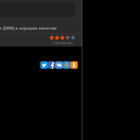
 (2009) в хорошем качестве
3.2/5 (
120
гол.)