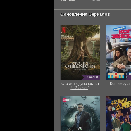
Обновления Сериалов
7 серия
Сто лет одиночества
Коп-звезда 
(1-2 сезон)