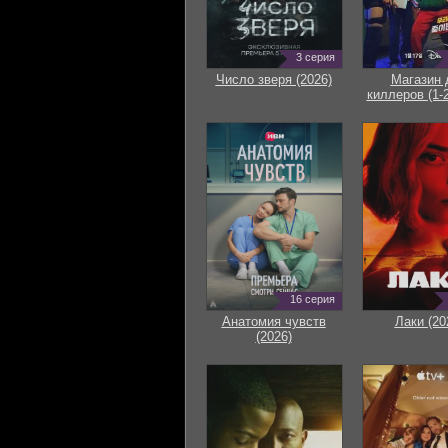
3 серия
Число зверя (2026)
Магазин 
киллеров (1-2
16 серия
Анатомия чувств
Лаки (20
(2026)