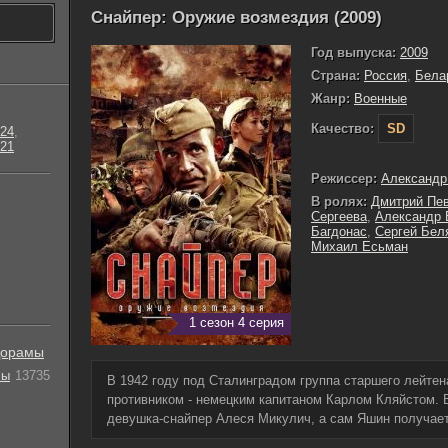
Снайпер: Оружие возмездия (2009)
Год выпуска:
2009
Страна:
Россия
,
Бела
Жанр:
Военные
Качество:
SD
24
,
21
Режиссер:
Александ
В ролях:
Дмитрий Пе
Сергеева
,
Александр
Багдонас
,
Сергей Бел
Михаил Есьман
1 сезон 4 серия
орамы
лы
13735
В 1942 году под Сталинградом группа старшего лейте
противником - немецким капитаном Карлом Кляйстом. 
девушка-снайпер Алеся Микулич, а сам Яшин получает