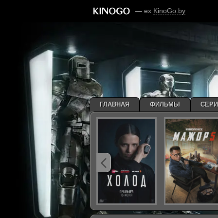
— ex
KinoGo.by
ГЛАВНАЯ
ФИЛЬМЫ
СЕР