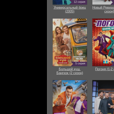
12 серия
Универсальный боец
Новый Ревизо
(2005)
сезон)
5 серия
Большой куш.
Погоня (1-2 
Бангкок (2 сезон)