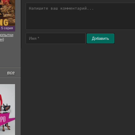
5 серия
попытки
Добавить
он)
все