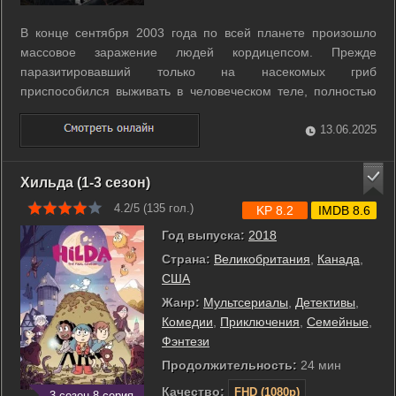
В конце сентября 2003 года по всей планете произошло
массовое заражение людей кордицепсом. Прежде
паразитировавший только на насекомых гриб
приспособился выживать в человеческом теле, полностью
подчиняя себе волю носителя и меняя его облик. В первый
же день оказавшийся в эпицентре пандемии строитель
13.06.2025
Джоэл понёс невосполнимую утрату. 20 лет спустя ...
Хильда (1-3 сезон)
4.2/5 (
135
гол.)
KP 8.2
IMDB 8.6
Год выпуска:
2018
Страна:
Великобритания
,
Канада
,
США
Жанр:
Мультсериалы
,
Детективы
,
Комедии
,
Приключения
,
Семейные
,
Фэнтези
Продолжительность:
24 мин
Качество:
FHD (1080p)
3 сезон 8 серия