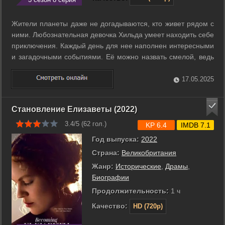
Жители планеты даже не догадываются, кто живет рядом с
ними. Любознательная девочка Хильда умеет находить себе
приключения. Каждый день для нее наполнен интересными
и загадочными событиями. Её можно назвать смелой, ведь
Хильда не боится встретиться со странными созданиями -
такими как тролли, древесные люди и великаны. ...
17.05.2025
Становление Елизаветы (2022)
3.4/5 (
62
гол.)
KP 6.4
IMDB 7.1
Год выпуска:
2022
Страна:
Великобритания
Жанр:
Исторические
,
Драмы
,
Биографии
Продолжительность:
1 ч
Качество:
HD (720p)