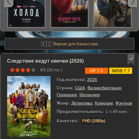
🇰🇿
Версия для Казахстана
Следствие ведут овечки (2026)
4/5 (
24
гол.)
KP 7.5
IMDB 7.7
Год выпуска:
2026
Страна:
США
,
Великобритания
,
Германия
,
Ирландия
Жанр:
Детективы
,
Комедии
,
Фэнтези
Продолжительность:
1 ч 49 мин
Качество:
FHD (1080p)