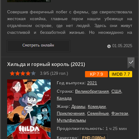
Совершив фееричный побег с фермы, где свирепствовала
жестокая хозяйка, главные герои нашли убежище на
отдалённом острове, где нет людей. Здесь они живут
счастливой и беззаботной жизнью. Но неожиданно на
горизонте появляется новая опасность и птицам снова
придется встать на свою защиту. ...
01.05.2025
Хильда и горный король (2021)
3.9/5 (
129
гол.)
KP 7.9
IMDB 7.7
Год выпуска:
2021
Страна:
Великобритания
,
США
,
Канада
Жанр:
Драмы
,
Комедии
,
Приключения
,
Семейные
,
Фэнтези
,
Мультфильмы
Продолжительность:
1 ч 25 мин
Качество:
FHD (1080p)