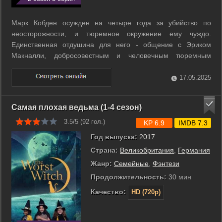
Марк Кобден осужден на четыре года за убийство по
неосторожности, и тюремное окружение ему чуждо.
Единственная отдушина для него - общение с Эриком
Макналли, добросовестным и человечным тюремным
надзирателем. Однако, когда один из опаснейших
заключенных выясняет его слабое место, Эрик оказывается
17.05.2025
перед невозможным выбором между собственными ...
Самая плохая ведьма (1-4 сезон)
3.5/5 (
92
гол.)
KP 6.9
IMDB 7.3
Год выпуска:
2017
Страна:
Великобритания
,
Германия
Жанр:
Семейные
,
Фэнтези
Продолжительность:
30 мин
Качество:
HD (720p)