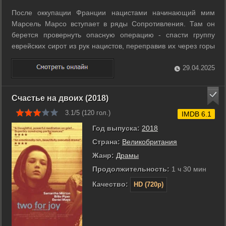
После оккупации Франции нацистами начинающий мим
Марсель Марсо вступает в ряды Сопротивления. Там он
берется провернуть опасную операцию - спасти группу
еврейских сирот из рук нацистов, переправив их через горы
и леса Швейцарии. ...
29.04.2025
Счастье на двоих (2018)
3.1/5 (
120
гол.)
IMDB 6.1
Год выпуска:
2018
Страна:
Великобритания
Жанр:
Драмы
Продолжительность:
1 ч 30 мин
Качество:
HD (720p)