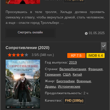
Проснувшись в теле тролля, Хильда должна проявить
смекалку и отвагу, чтобы вернуться домой, стать человеком,
а еще - спасти город Тролльберг. ...
01.05.2025
Сопротивление (2020)
3.5/5 (
348
гол.)
KP 7.5
IMDB 6.4
Год выпуска:
2019
Страна:
Великобритания
,
Франция
,
Германия
,
США
,
Китай
Жанр:
Биографии
,
Военные
,
Драмы
,
Исторические
Продолжительность:
2 ч
Качество:
FHD (1080p)