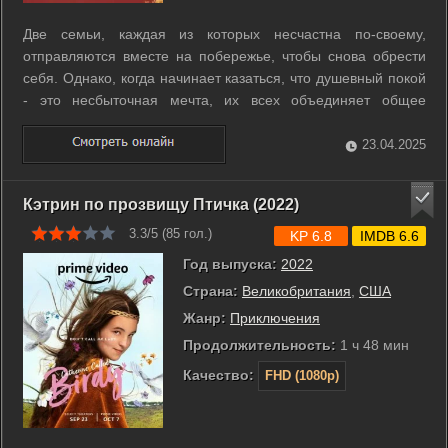
Две семьи, каждая из которых несчастна по-своему,
отправляются вместе на побережье, чтобы снова обрести
себя. Однако, когда начинает казаться, что душевный покой
- это несбыточная мечта, их всех объединяет общее
несчастье. ...
23.04.2025
Кэтрин по прозвищу Птичка (2022)
3.3/5 (
85
гол.)
KP 6.8
IMDB 6.6
Год выпуска:
2022
Страна:
Великобритания
,
США
Жанр:
Приключения
Продолжительность:
1 ч 48 мин
Качество:
FHD (1080p)