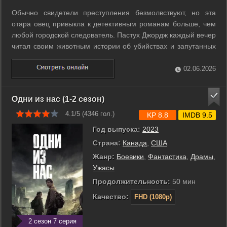
Обычно свидетели преступления безмолвствуют, но эта
отара овец привыкла к детективным романам больше, чем
любой городской следователь. Пастух Джордж каждый вечер
читал своим животным истории об убийствах и запутанных
загадках. Когда хозяина находят мертвым, овцы осознают,
что стали очевидцами идеального преступления. Они
02.06.2026
начинают собственное ...
Одни из нас (1-2 сезон)
4.1/5 (
4346
гол.)
KP 8.8
IMDB 9.5
Год выпуска:
2023
Страна:
Канада
,
США
Жанр:
Боевики
,
Фантастика
,
Драмы
,
Ужасы
Продолжительность:
50 мин
Качество:
FHD (1080p)
2 сезон 7 серия