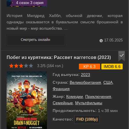
4 сезон 3 серия
История Милдред Хаббл, обычной девочки, которая
однажды оказывается в буквальном смысле брошенной в
новый мир - мир волшебства. ...
17.05.2025
Побег из курятника: Рассвет наггетсов (2023)
3.2/5 (
164
гол.)
KP 6.3
IMDB 6.6
Год выпуска:
2023
Страна:
Великобритания
,
США
,
Франция
Жанр:
Комедии
,
Приключения
,
Семейные
,
Мультфильмы
Продолжительность:
1 ч 38 мин
Качество:
FHD (1080p)