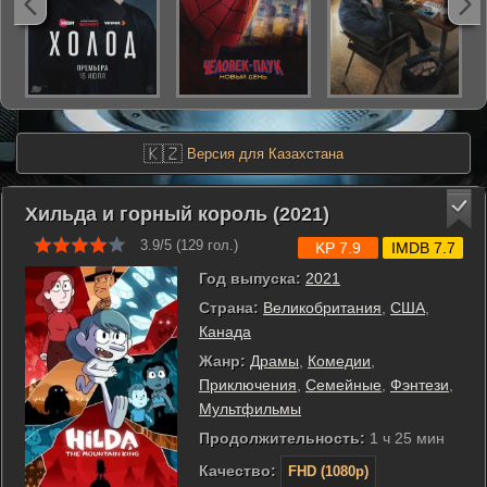
🇰🇿
Версия для Казахстана
Хильда и горный король (2021)
3.9/5 (
129
гол.)
KP 7.9
IMDB 7.7
Год выпуска:
2021
Страна:
Великобритания
,
США
,
Канада
Жанр:
Драмы
,
Комедии
,
Приключения
,
Семейные
,
Фэнтези
,
Мультфильмы
Продолжительность:
1 ч 25 мин
Качество:
FHD (1080p)