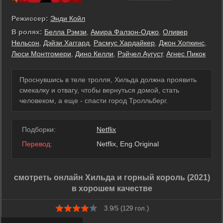
Режиссер:
Энди Койл
В ролях:
Белла Рэмзи
,
Амира Фалзон-Оджо
,
Оливер
Нельсон
,
Дэйзи Хаггард
,
Расмус Хардайкер
,
Джон Хопкинс
,
Люси Монтгомери
,
Дино Келли
,
Рэйчел Аугуст
,
Агнес Пикок
Проснувшись в теле тролля, Хильда должна проявить
смекалку и отвагу, чтобы вернуться домой, стать
человеком, а еще - спасти город Тролльберг.
Подборки:
Netflix
Перевод:
Netflix, Eng.Original
смотреть онлайн Хильда и горный король (2021)
в хорошем качестве
3.9/5 (
129
гол.)