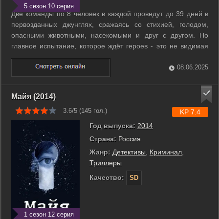
5 сезон 10 серия
Две команды по 8 человек в каждой проведут до 39 дней в
первозданных джунглях, сражаясь со стихией, голодом,
опасными животными, насекомыми и друг с другом. Но
главное испытание, которое ждёт героев - это не видимая
глазу внутренняя борьба за то, чтобы сохранить свои
лучшие человеческие качества и не превратиться в дикаря.
08.06.2025
...
Майя (2014)
3.6/5 (
145
гол.)
KP 7.4
Год выпуска:
2014
Страна:
Россия
Жанр:
Детективы
,
Криминал
,
Триллеры
Качество:
SD
1 сезон 12 серия