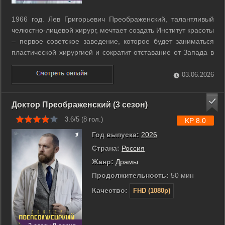
1966 год. Лев Григорьевич Преображенский, талантливый
челюстно-лицевой хирург, мечтает создать Институт красоты
– первое советское заведение, которое будет заниматься
пластической хирургией и сократит отставание от Запада в
этой передовой отрасли медицины. Его молодой коллега,
Игорь Зорин, мечтает вырваться из СССР за рубеж: туда, где
03.06.2026
талантливые ...
Доктор Преображенский (3 сезон)
3.6/5 (
8
гол.)
KP 8.0
Год выпуска:
2026
Страна:
Россия
Жанр:
Драмы
Продолжительность:
50 мин
Качество:
FHD (1080p)