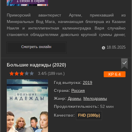
1 сезон 8 серия
Приморский авантюрист Артем, приехавший из
Минеральных Вод Мага, начинающая блогерша из Казани
Наиля и интеллигентная калининградка Варя случайно
становятся обладателями довольно крупной суммы денег,
которая буквально падает на них из стены легендарной
высотки в центре Москвы. Но, как выясняется позже, и эти
18.05.2025
«легкие» деньги по законам столицы ...
Большие надежды (2020)
3.4/5 (
189
гол.)
KP 6.4
Год выпуска:
2019
Страна:
Россия
Жанр:
Драмы
,
Мелодрамы
Продолжительность:
52 мин
Качество:
FHD (1080p)