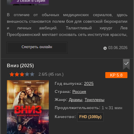
3 сезон 8 серия
В отличие от обычных медицинских сериалов, здесь
внешность становится полем боя для советской бюрократии
и личных амбиций. Талантливый хирург Лев
Преображенский мечтает основать сеть институтов красоты,
чтобы сделать эстетическую помощь доступной каждому
человеку по всей стране. С этой дерзкой идеей он
03.06.2026
обращается в министерство и получает ...
Вниз (2025)
2.6/5 (
45
гол.)
KP 5.8
Год выпуска:
2025
Страна:
Россия
Жанр:
Драмы
,
Триллеры
Продолжительность:
1 ч 31 мин
Качество:
FHD (1080p)