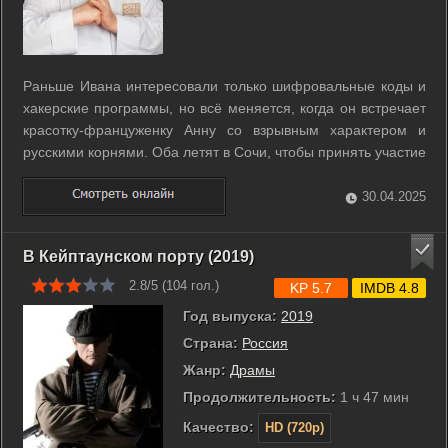
Раньше Ивана интересовали только шифровальные коды и
хакерские программы, но всё меняется, когда он встречает
красотку-француженку Анну со взрывным характером и
русскими корнями. Оба летят в Сочи, чтобы принять участие
в Чемпионате мира среди поваров: она выступает за
Францию, а он - за Россию. Но Ивану ещё нужно
30.04.2025
разобраться в отношениях с недавно ...
В Кейптаунском порту (2019)
2.8/5 (
104
гол.)
KP 5.7
IMDB 4.8
Год выпуска:
2019
Страна:
Россия
Жанр:
Драмы
Продолжительность:
1 ч 47 мин
Качество:
HD (720p)