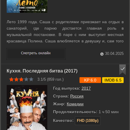
Лето 1999 года. Саша с родителями приезжает на отдых в
санаторий, где парню достается главная роль в
музыкальной постановке. В паре с ним выступит местная
красавица Полина. Саша влюбляется в девушку и, сам того
не понимая, затягивает себя и свою семью в неравную
борьбу с управляющим санатория Мишей, который не
30.04.2025
гнушается использовать любые рычаги, ...
Кухня. Последняя битва (2017)
3.1/5 (
859
гол.)
KP 6.0
IMDB 6.5
Год выпуска:
2017
Страна:
Россия
Жанр:
Комедии
Продолжительность:
1 ч 50 мин
Качество:
FHD (1080p)