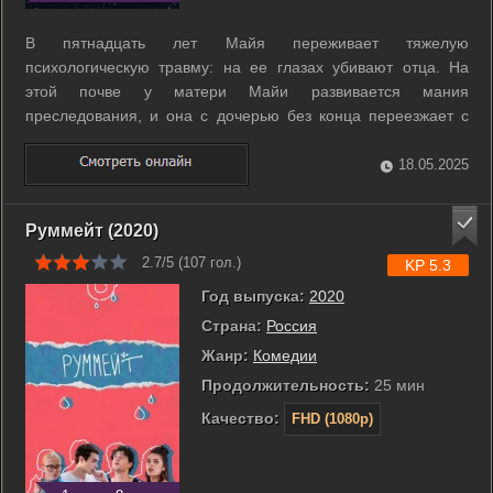
В пятнадцать лет Майя переживает тяжелую
психологическую травму: на ее глазах убивают отца. На
этой почве у матери Майи развивается мания
преследования, и она с дочерью без конца переезжает с
места на место. И без того замкнутый подросток, Майя,
меняя по нескольку школ за год, окончательно утрачивает
18.05.2025
контакт со сверстниками. Приехав в новый город, ...
Руммейт (2020)
2.7/5 (
107
гол.)
KP 5.3
Год выпуска:
2020
Страна:
Россия
Жанр:
Комедии
Продолжительность:
25 мин
Качество:
FHD (1080p)