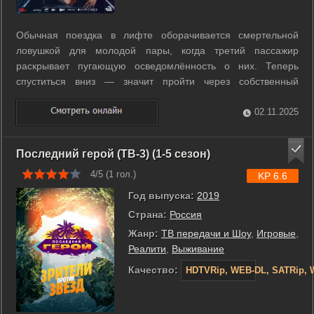
Обычная поездка в лифте оборачивается смертельной
ловушкой для молодой пары, когда третий пассажир
раскрывает пугающую осведомлённость о них. Теперь
спуститься вниз — значит пройти через собственный
кошмар. ...
02.11.2025
Последний герой (ТВ-3) (1-5 сезон)
4/5 (
1
гол.)
KP 6.6
Год выпуска:
2019
Страна:
Россия
Жанр:
ТВ передачи и Шоу
,
Игровые
,
Реалити
,
Выживание
Качество:
HDTVRip, WEB-DL, SATRip, 