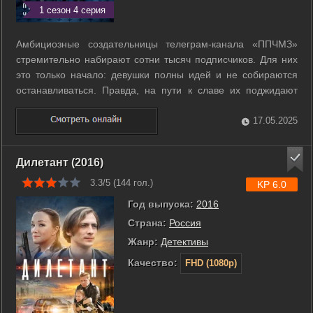
1 сезон 4 серия
Амбициозные создательницы телеграм-канала «ППЧМЗ»
стремительно набирают сотни тысяч подписчиков. Для них
это только начало: девушки полны идей и не собираются
останавливаться. Правда, на пути к славе их поджидают
скандальные разоблачения и просроченные кредиты.
Помочь избавиться от финансовых проблем им предлагает
17.05.2025
крупный инвестор, чье ...
Дилетант (2016)
3.3/5 (
144
гол.)
KP 6.0
Год выпуска:
2016
Страна:
Россия
Жанр:
Детективы
Качество:
FHD (1080p)