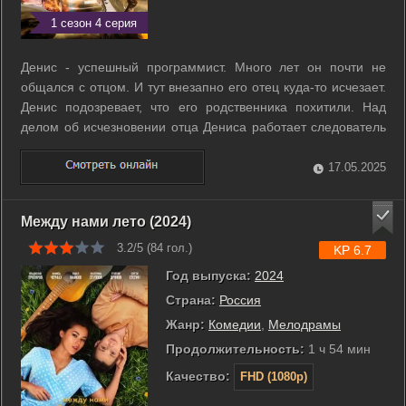
1 сезон 4 серия
Денис - успешный программист. Много лет он почти не
общался с отцом. И тут внезапно его отец куда-то исчезает.
Денис подозревает, что его родственника похитили. Над
делом об исчезновении отца Дениса работает следователь
Кира Соломина. Сначала она относится скептически к
подозрениям Дениса, поэтому он начинает собственное
17.05.2025
расследование. При этом ...
Между нами лето (2024)
3.2/5 (
84
гол.)
KP 6.7
Год выпуска:
2024
Страна:
Россия
Жанр:
Комедии
,
Мелодрамы
Продолжительность:
1 ч 54 мин
Качество:
FHD (1080p)