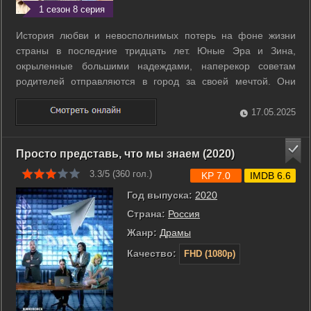
1 сезон 8 серия
История любви и невосполнимых потерь на фоне жизни
страны в последние тридцать лет. Юные Эра и Зина,
окрыленные большими надеждами, наперекор советам
родителей отправляются в город за своей мечтой. Они
многое пройдут рука об руку, смогут по-настоящему
подружиться, похоронят наивность и иллюзии, переживут
17.05.2025
взлеты и падения. И поймут, что главное в ...
Просто представь, что мы знаем (2020)
3.3/5 (
360
гол.)
KP 7.0
IMDB 6.6
Год выпуска:
2020
Страна:
Россия
Жанр:
Драмы
Качество:
FHD (1080p)