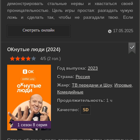
демонстрировать стальные нервы и хвастаться своей
проницательностью. Цель игры простая: разгадать чужую
ложь и сделать так, чтобы не разгадали твою. Если
справился - ты победил. Ведущие проекта будут «гонять»
звёздных участников по нескольким испытаниям. В рамках
17.05.2025
челленджей селебрити придётся и ...
ОКнутые люди (2024)
4/5 (
2
гол.)
Год выпуска:
2023
Страна:
Россия
Жанр:
ТВ передачи и Шоу
,
Игровые
,
Комедийные
Продолжительность:
1 ч
Качество:
SD
1 сезон 8 серия