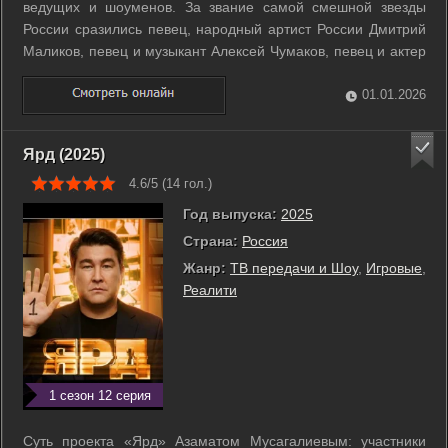
ведущих и шоуменов. За звание самой смешной звезды
России сразились певец, народный артист России Дмитрий
Маликов, певец и музыкант Алексей Чумаков, певец и актер
Александр Ревва, телеведущая Лера Кудрявцева, певец и
народный артист РФ Филипп Киркоров и другие звезды,
01.01.2026
имена которых давно у всех на ...
Ярд (2025)
4.6/5 (
14
гол.)
Год выпуска:
2025
Страна:
Россия
Жанр:
ТВ передачи и Шоу
,
Игровые
,
Реалити
1 сезон 12 серия
Суть проекта «Ярд» Азаматом Мусагалиевым: участники