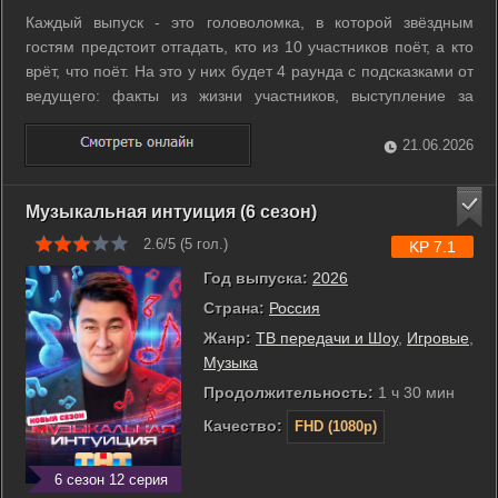
Каждый выпуск - это головоломка, в которой звёздным
гостям предстоит отгадать, кто из 10 участников поёт, а кто
врёт, что поёт. На это у них будет 4 раунда с подсказками от
ведущего: факты из жизни участников, выступление за
ширмой и искажённые демо-записи. В финале капитаны
звёздных команд споют дуэтом с участником, которого
21.06.2026
выберут сами, не зная ...
Музыкальная интуиция (6 сезон)
2.6/5 (
5
гол.)
KP 7.1
Год выпуска:
2026
Страна:
Россия
Жанр:
ТВ передачи и Шоу
,
Игровые
,
Музыка
Продолжительность:
1 ч 30 мин
Качество:
FHD (1080p)
6 сезон 12 серия