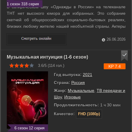
1 сезон 318 серия
В сатирическом шоу «Однажды в России» на телеканале
ТНТ нет высокого юмора для избранных. Это собрание
скетчей об общероссийских социально-бытовых реалиях,
близких любому жителю нашей необъятной страны. Актеры
шоу умело и талантливо перевоплощаются в халатных
врачей, ленивых полицейских, хитрых политиков, девушек
26.06.2026
самой древней профессии, рабочих, ...
Музыкальная интуиция (1-6 сезон)
3.6/5 (
114
гол.)
KP 7.4
Год выпуска:
2021
Страна:
Россия
Жанр:
Музыкальные
,
ТВ передачи и
Шоу
,
Игровые
Продолжительность:
1 ч 30 мин
Качество:
FHD (1080p)
6 сезон 12 серия