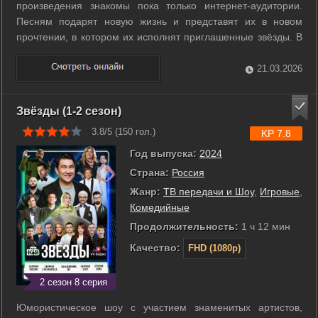
произведения знакомы пока только интернет-аудитории.
Песням подарят новую жизнь и представят их в новом
прочтении, в котором их исполнят приглашенные звёзды. В
рамках каждого выпуска встречаются пять талантливых
исполнителей, которые представят свои песни, а также пять
21.03.2026
популярных артистов, ...
Звёзды (1-2 сезон)
3.8/5 (
150
гол.)
KP 7.8
Год выпуска:
2024
Страна:
Россия
Жанр:
ТВ передачи и Шоу
,
Игровые
,
Комедийные
Продолжительность:
1 ч 12 мин
Качество:
FHD (1080p)
2 сезон 8 серия
Юмористическое шоу с участием знаменитых артистов,