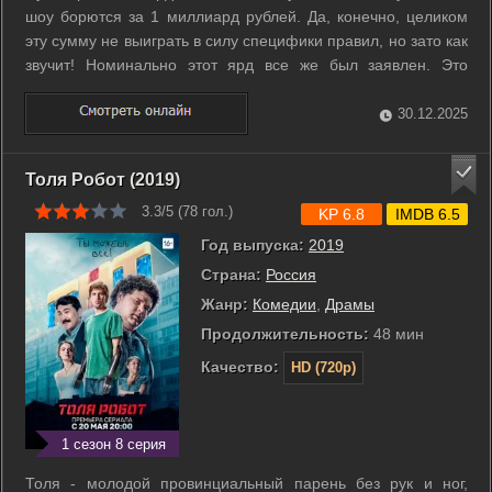
шоу борются за 1 миллиард рублей. Да, конечно, целиком
эту сумму не выиграть в силу специфики правил, но зато как
звучит! Номинально этот ярд все же был заявлен. Это
отправная точка, нулевой километр, от которого 10
участников, берут старт. Каждый из них помещен в
30.12.2025
герметичную и комнату три на три ...
Толя Робот (2019)
3.3/5 (
78
гол.)
KP 6.8
IMDB 6.5
Год выпуска:
2019
Страна:
Россия
Жанр:
Комедии
,
Драмы
Продолжительность:
48 мин
Качество:
HD (720p)
1 сезон 8 серия
Толя - молодой провинциальный парень без рук и ног,