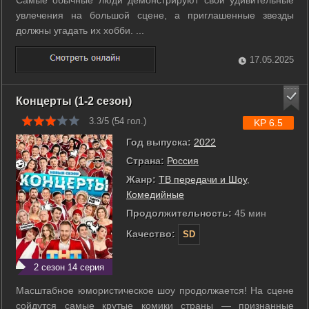
Самые обычные люди демонстрируют свои удивительные
увлечения на большой сцене, а приглашенные звезды
должны угадать их хобби. ...
17.05.2025
Концерты (1-2 сезон)
3.3/5 (
54
гол.)
KP 6.5
Год выпуска:
2022
Страна:
Россия
Жанр:
ТВ передачи и Шоу
,
Комедийные
Продолжительность:
45 мин
Качество:
SD
2 сезон 14 серия
Масштабное юмористическое шоу продолжается! На сцене
сойдутся самые крутые комики страны — признанные