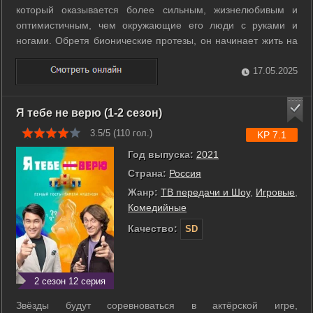
который оказывается более сильным, жизнелюбивым и
оптимистичным, чем окружающие его люди с руками и
ногами. Обретя бионические протезы, он начинает жить на
полную катушку: борется за лучшую девушку в своём
городе, организует ТСЖ и отстаивает свой дом, включается
17.05.2025
в жизнь своих близких и увлекает ...
Я тебе не верю (1-2 сезон)
3.5/5 (
110
гол.)
KP 7.1
Год выпуска:
2021
Страна:
Россия
Жанр:
ТВ передачи и Шоу
,
Игровые
,
Комедийные
Качество:
SD
2 сезон 12 серия
Звёзды будут соревноваться в актёрской игре,