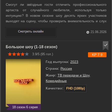
Смогут ли звёздные гости отличить профессионального
артиста от случайного любителя, используя только
интуицию? В новом сезоне шоу десять ярких участников
выходят на сцену, чтобы проверить внимательность и слух
знаменитостей. Судьба денежного приза зависит от умения
распознать талант по жестам, мимике или простому силуэту
21.06.2026
за плотной ширмой. Четыре ...
Большое шоу (1-18 сезон)
3.9/5 (
95
гол.)
KP 7.9
Год выпуска:
2023
Страна:
Россия
Жанр:
ТВ передачи и Шоу
,
Комедийные
Качество:
FHD (1080p)
18 сезон 6 серия