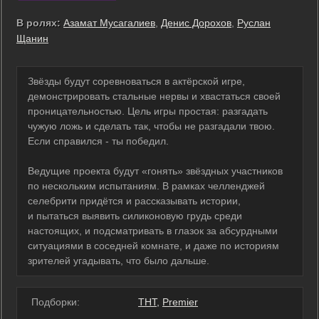
В ролях:
Азамат Мусагалиев
,
Денис Дорохов
,
Руслан
Щанин
Звёзды будут соревноваться в актёрской игре,
демонстрировать стальные нервы и хвастаться своей
проницательностью. Цель игры простая: разгадать
чужую ложь и сделать так, чтобы не разгадали твою.
Если справился - ты победил.
Ведущие проекта будут «гонять» звёздных участников
по нескольким испытаниям. В рамках челленджей
селебрити придётся и рассказывать истории,
и пытаться выявить силиконовую грудь среди
настоящих, и подсматривать в глазок за абсурдными
ситуациями в соседней комнате, и даже по историям
зрителей угадывать, что было дальше.
Подборки:
ТНТ
,
Premier