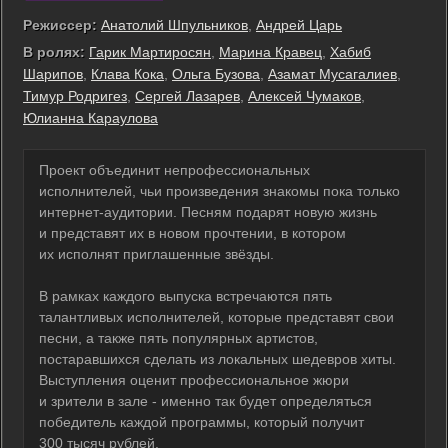
Режиссер:
Анатолий Шпульников
,
Андрей Царь
В ролях:
Гарик Мартиросян
,
Марина Кравец
,
Хабиб
Шарипов
,
Клава Кока
,
Ольга Бузова
,
Азамат Мусагалиев
,
Тимур Родригез
,
Сергей Лазарев
,
Алексей Чумаков
,
Юлианна Караулова
Проект объединит непрофессиональных
исполнителей, чьи произведения знакомы пока только
интернет-аудитории. Песням подарят новую жизнь
и представят их в новом прочтении, в котором
их исполнят приглашенные звёзды.
В рамках каждого выпуска встречаются пять
талантливых исполнителей, которые представят свои
песни, а также пять популярных артистов,
постаравшихся сделать из локальных шедевров хиты.
Выступления оценит профессиональное жюри
и зрители в зале - именно так будет определяться
победитель каждой программы, который получит
300 тысяч рублей.