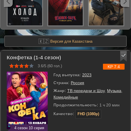
🇰🇿
Версия для Казахстана
Конфетка (1-4 сезон)
3.6/5 (
60
гол.)
KP 7.4
Год выпуска:
2023
Страна:
Россия
Жанр:
ТВ передачи и Шоу
,
Музыка
,
Комедийные
Продолжительность:
1 ч 20 мин
Качество:
FHD (1080p)
4 сезон 10 серия