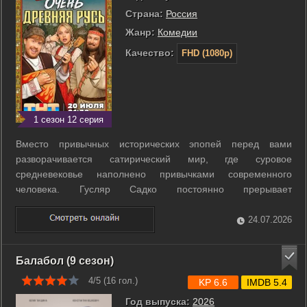
Страна:
Россия
Жанр:
Комедии
Качество:
FHD (1080p)
1 сезон 12 серия
Вместо привычных исторических эпопей перед вами
разворачивается сатирический мир, где суровое
средневековье наполнено привычками современного
человека. Гусляр Садко постоянно прерывает
повествование, чтобы с иронией прокомментировать
нелепые будни жителей российской глубинки тринадцатого
24.07.2026
века. Здесь почтовые голуби доставляют товары, а в
местных ...
Балабол (9 сезон)
4/5 (
16
гол.)
KP 6.6
IMDB 5.4
Год выпуска:
2026