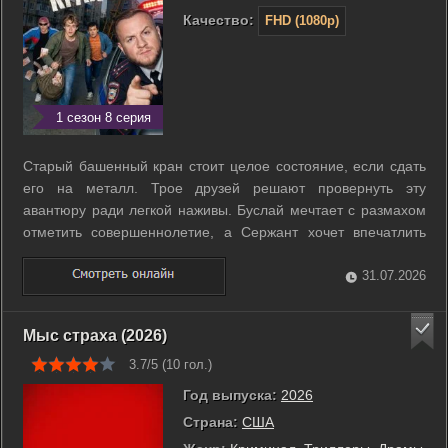
Качество:
FHD (1080p)
1 сезон 8 серия
Старый башенный кран стоит целое состояние, если сдать
его на металл. Трое друзей решают провернуть эту
авантюру ради легкой наживы. Буслай мечтает с размахом
отметить совершеннолетие, а Сержант хочет впечатлить
свою девушку встречей с известной певицей. План
превращается в катастрофу, когда огромная конструкция
31.07.2026
падает прямо на автомобиль местного ...
Мыс страха (2026)
3.7/5 (
10
гол.)
Год выпуска:
2026
Страна:
США