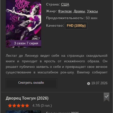
Страна:
США
Жанр:
Фэнтези
,
Драмы
,
Ужасы
Продолжительность:
50 мин
Качество:
FHD (1080p)
3 сезон 7 серия
Лестат де Лионкур видит себя на страницах скандальной
книги и приходит в ярость от искажённого образа. Он
решает публично заявить о себе и превращает свое вечное
существование в масштабное рок-шоу. Вампир собирает
музыкальную группу, намереваясь через турне донести до
человечества собственную версию истории. На сцене
19.07.2026
артист купается в славе, но за ...
Дворец Тонгун (2026)
4.7/5 (
3
гол.)