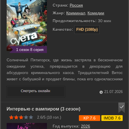
Страна:
Россия
Жанр:
Криминал
,
Комедии
Продолжительность:
30 мин
Качество:
FHD (1080p)
1 сезон 8 серия
Солнечный Пятигорск, где жизнь застряла в бесконечном
ожидании успеха, превращается в декорацию для
абсурдного криминального хаоса. Тридцатилетний Витос
живет с бабушкой и продает блины, пока его одноклассники
строят карьеры. После встречи выпускников он одержим
идеей легких денег. Он уговаривает троих друзей ограбить
21.07.2026
инкассаторскую машину, чтобы ...
Интервью с вампиром (3 сезон)
2.6/5 (
10
гол.)
KP 7.6
IMDB 7.6
Год выпуска:
2026