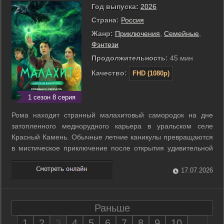
Год выпуска:
2026
Страна:
Россия
Жанр:
Приключения
,
Семейные
,
Фэнтези
Продолжительность:
45 мин
Качество:
FHD (1080p)
1 сезон 8 серия
Рома находит странный малахитовый самородок на дне
затопленного меднорудного карьера в уральском селе
Красный Камень. Обычные летние каникулы превращаются
в мистическое приключение после открытия удивительной
способности. Теперь все нарисованные Ромой предметы
мгновенно воплощаются в реальность. Детское увлечение
17.07.2026
быстро становится опасным из-за ...
Раньше
1
2
3
4
5
6
7
8
9
10
...