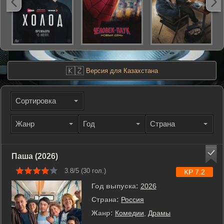
🇰🇿
Версия для Казахстана
Сортировка
Жанр
Год
Страна
Паша (2026)
3.8/5 (
30
гол.)
KP 7.2
Год выпуска:
2026
Страна:
Россия
Жанр:
Комедии
,
Драмы