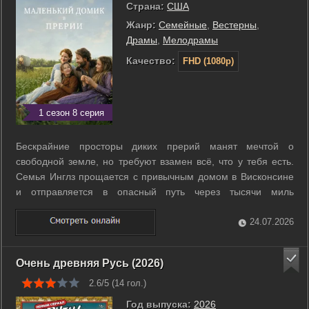
Страна:
США
Жанр:
Семейные
,
Вестерны
,
Драмы
,
Мелодрамы
Качество:
FHD (1080p)
1 сезон 8 серия
Бескрайние просторы диких прерий манят мечтой о
свободной земле, но требуют взамен всё, что у тебя есть.
Семья Инглз прощается с привычным домом в Висконсине
и отправляется в опасный путь через тысячи миль
американского фронтира. Чарльз Инглз везет жену и
дочерей в хрупком крытом фургоне, где каждый шаг
24.07.2026
становится проверкой на прочность. По ...
Очень древняя Русь (2026)
2.6/5 (
14
гол.)
Год выпуска:
2026