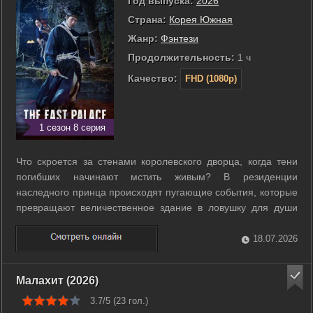
Год выпуска:
2026
Страна:
Корея Южная
Жанр:
Фэнтези
Продолжительность:
1 ч
Качество:
FHD (1080p)
1 сезон 8 серия
Что скроется за стенами королевского дворца, когда тени
погибших начинают мстить живым? В резиденции
наследного принца происходят пугающие события, которые
превращают величественное здание в ловушку для души
наследника. Король тайно призывает двух охотников за
нечистью, чьи способности выходят за грани человеческого
18.07.2026
понимания. Воин-охотник умеет ...
Малахит (2026)
3.7/5 (
23
гол.)