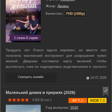
Жанр:
Драмы
Качество:
FHD (1080p)
1 сезон 6 серия
Тридцать лет Олеся ждала перемен, но вместо них
получила магический инструмент для разрушения чужих
жизней. Девушка составила карту желаний, чтобы
выплеснуть гнев на надоедливых родственников и скучного
жениха. Вскоре она с ужасом обнаружила, что все её злые
фантазии сбываются с пугающей точностью. Коллеги
24.07.2026
позорятся на ровном месте, а мать ...
Маленький домик в прериях (2026)
4.6/5 (
5
гол.)
KP 7.2
IMDB 7.3
Год выпуска:
2026