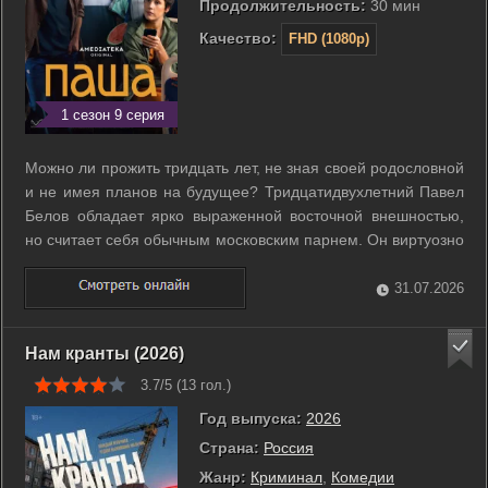
Продолжительность:
30 мин
Качество:
FHD (1080p)
1 сезон 9 серия
Можно ли прожить тридцать лет, не зная своей родословной
и не имея планов на будущее? Тридцатидвухлетний Павел
Белов обладает ярко выраженной восточной внешностью,
но считает себя обычным московским парнем. Он виртуозно
настраивает пианино, однако давно забросил собственные
амбиции и живет под опекой властной бабушки. Паша
31.07.2026
привык плыть по течению, ...
Нам кранты (2026)
3.7/5 (
13
гол.)
Год выпуска:
2026
Страна:
Россия
Жанр:
Криминал
,
Комедии