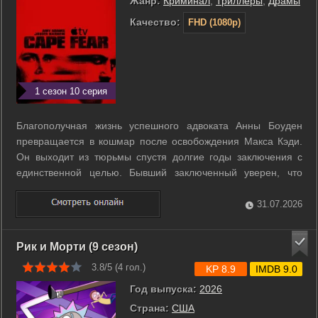
Жанр:
Криминал
,
Триллеры
,
Драмы
Качество:
FHD (1080p)
1 сезон 10 серия
Благополучная жизнь успешного адвоката Анны Боуден
превращается в кошмар после освобождения Макса Кэди.
Он выходит из тюрьмы спустя долгие годы заключения с
единственной целью. Бывший заключенный уверен, что
именно действия адвоката в прошлом привели его к краху.
Макс начинает методично разрушать безопасность дома,
31.07.2026
превращая личную месть в ...
Рик и Морти (9 сезон)
3.8/5 (
4
гол.)
KP 8.9
IMDB 9.0
Год выпуска:
2026
Страна:
США