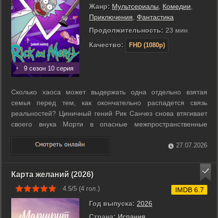
Жанр:
Мультсериалы
,
Комедии
,
Приключения
,
Фантастика
Продолжительность:
23 мин
Качество:
FHD (1080p)
9 сезон 10 серия
Сколько хаоса может выдержать одна отдельно взятая
семья перед тем, как окончательно распадется связь
реальностей? Циничный гений Рик Санчез снова втягивает
своего внука Морти в опасные межпространственные
авантюры. Их ждут встречи с причудливыми инопланетными
цивилизациями и загадочным искусственным интеллектом.
27.07.2026
Герои посетят лагерь для капризных ...
Карта желаний (2026)
4.5/5 (
4
гол.)
IMDB 6.7
Год выпуска:
2026
Страна:
Испания