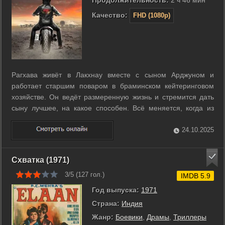
Качество:
FHD (1080p)
Рагхава живёт в Лакхнау вместе с сыном Арджуном и
работает старшим поваром в браминском кейтеринговом
хозяйстве. Он ведёт размеренную жизнь и стремится дать
сыну лучшее, на какое способен. Всё меняется, когда из
прошлого начинают выплывать скрытые тайны. Эти
неожиданно открывшиеся факты рушат привычный порядок
24.10.2025
и ставят под угрозу их спокойствие. ...
Схватка (1971)
3/5 (
127
гол.)
IMDB 5.9
Год выпуска:
1971
Страна:
Индия
Жанр:
Боевики
,
Драмы
,
Триллеры