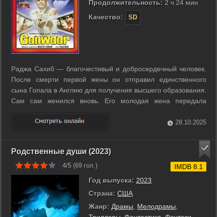
Продолжительность:
2 ч 24 мин
Качество:
SD
Раджа Сахиб — благочестивый и добросердечный человек.
После смерти первой жены он отправил единственного
сына Гопала в Англию для получения высшего образования.
Сам сам женился вновь. Его молодая жена передала
управление поместьями своему брату Вии, который стал
распоряжаться землями. ...
28.10.2025
Родственные души (2023)
4/5 (
69
гол.)
IMDB 8.1
Год выпуска:
2023
Страна:
США
Жанр:
Драмы
,
Мелодрамы
,
Триллеры
,
Фантастика
,
Фэнтези