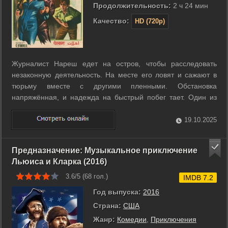
Продолжительность:
2 ч 24 мин
Качество:
HD (720p)
Журналист Нареш едет на остров, чтобы расследовать
незаконную деятельность. На месте его ловят и сажают в
тюрьму вместе с другими пленными. Обстановка
напряжённая, и надежда на быстрый побег тает. Один из
сосидельцев передаёт Нарешу кольцо, обладающее
магической силой. Этот предмет меняет расклад и
19.10.2025
открывает новые возможности для героя. Дальнейшие ...
Предназначение: Музыкальное приключение
Льюиса и Кларка (2016)
3.6/5 (
68
гол.)
IMDB 7.2
Год выпуска:
2016
Страна:
США
Жанр:
Комедии
,
Приключения