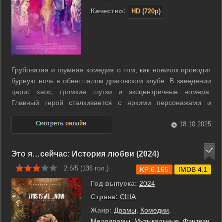
Качество:
HD (720p)
Грубоватая и шумная комедия о том, как новичок проводит
бурную ночь в обветшалом драговском клубе. В заведении
царит хаос, громкие шутки и эксцентричные номера.
Главный герой сталкивается с яркими персонажами и
неожиданными ситуациями. Атмосфера места
одновременно дикая и притягательная. Ночь превращается
18.10.2025
в калейдоскоп событий, полных абсурда и ...
Это я…сейчас: История любви (2024)
2.6/5 (
136
гол.)
KP 6.165
IMDB 4.1
Год выпуска:
2024
Страна:
США
Жанр:
Драмы
,
Комедии
,
Мелодрамы
,
Музыкальные
,
Фэнтези