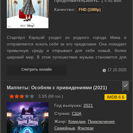
Продолжительность:
1 ч 45 мин
Качество:
FHD (1080p)
Старгёрл Кэрауэй уходит из родного города Мика и
отправляется искать себя за его пределами. Она покидает
привычную среду и открывает для себя новый, более
широкий мир. В этом путешествии музыка становится для
неё проводником. Мечты и возможности подталкивают её к
решению идти дальше и пробовать новое, сталкиваясь с
17.10.2025
неизбежными выбором и переменами. ...
Маппеты: Особняк с привидениями (2021)
3.3/5 (
69
гол.)
IMDB 6.6
Год выпуска:
2021
Страна:
США
Жанр:
Комедии
,
Приключения
,
Семейные
,
Фэнтези