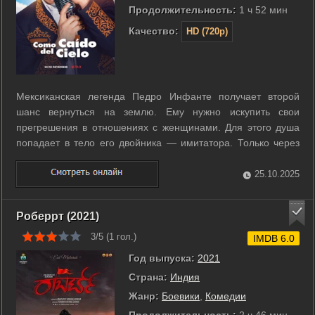
Продолжительность:
1 ч 52 мин
Качество:
HD (720p)
Мексиканская легенда Педро Инфанте получает второй
шанс вернуться на землю. Ему нужно искупить свои
прегрешения в отношениях с женщинами. Для этого душа
попадает в тело его двойника — имитатора. Только через
эту жизнь он может заслужить дорогу на небеса. ...
25.10.2025
Роберрт (2021)
3/5 (
1
гол.)
IMDB 6.0
Год выпуска:
2021
Страна:
Индия
Жанр:
Боевики
,
Комедии
Продолжительность:
2 ч 46 мин