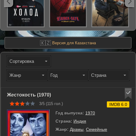
🇰🇿
Версия для Казахстана
Сортировка
Жанр
Год
Страна
Жестокость (1970)
3/5 (
115
гол.)
IMDB 6.0
Год выпуска:
1970
Страна:
Индия
Жанр:
Драмы
,
Семейные