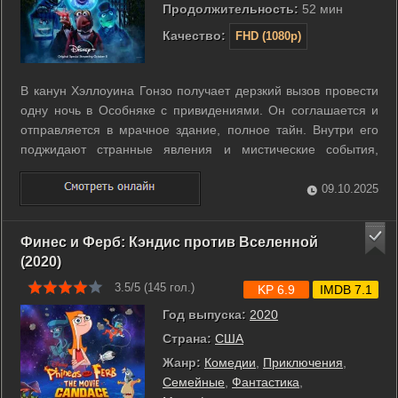
Продолжительность:
52 мин
Качество:
FHD (1080p)
В канун Хэллоуина Гонзо получает дерзкий вызов провести
одну ночь в Особняке с привидениями. Он соглашается и
отправляется в мрачное здание, полное тайн. Внутри его
поджидают странные явления и мистические события,
которые испытывают смелость и здравый смысл. По ходу
ночи Гонзо сталкивается с призрачными обитателями и
09.10.2025
неожиданными испытаниями. ...
Финес и Ферб: Кэндис против Вселенной
(2020)
3.5/5 (
145
гол.)
KP 6.9
IMDB 7.1
Год выпуска:
2020
Страна:
США
Жанр:
Комедии
,
Приключения
,
Семейные
,
Фантастика
,