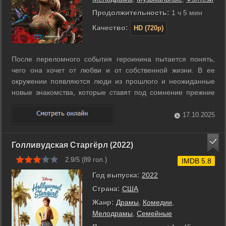
Продолжительность:
1 ч 5 мин
Качество:
HD (720p)
После переломного события героинина пытаетcя понять,
чего она хочет от любви и от собственной жизни. В ее
окружении появляются люди из прошлого и неожиданные
новые знакомства, которые ставят под сомнение прежние
убеждения и планы. В поисках искренности ей предстоит
сделать выбор, который определит и личные отношения, и
17.10.2025
путь вперед. ...
Голливудская Старгёрл (2022)
2.9/5 (
89
гол.)
IMDB 5.8
Год выпуска:
2022
Страна:
США
Жанр:
Драмы
,
Комедии
,
Мелодрамы
,
Семейные