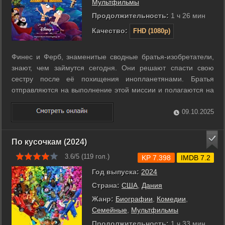
Мультфильмы
Продолжительность:
1 ч 26 мин
Качество:
FHD (1080p)
Финес и Ферб, знаменитые сводные братья‑изобретатели,
знают, чем займутся сегодня. Они решают спасти свою
сестру после её похищения инопланетянами. Братья
отправляются на выполнение этой миссии и полагаются на
свои умения и выдумки. Им предстоит найти и вернуть
сестру из чуждого космического мира. ...
09.10.2025
По кусочкам (2024)
3.6/5 (
119
гол.)
KP 7.398
IMDB 7.2
Год выпуска:
2024
Страна:
США
,
Дания
Жанр:
Биографии
,
Комедии
,
Семейные
,
Мультфильмы
Продолжительность:
1 ч 33 мин