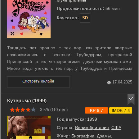
Мультфильмы
Продолжительность:
56 мин
Качество:
SD
Тридцать лет прошло с тех пор, как зрители впервые
познакомились с веселым Трубадуром, прекрасной
Принцессой и их четвероногими друзьями-музыкантами.
Много воды утекло с тех пор, у Трубадура и Принцессы
родился сын, король обеднел, зато вольготно живется
теперь разбойникам, плетет интриги Атаманша, ставшая
17.04.2025
Банкиршей. ...
Кутерьма (1999)
3.5/5 (
110
гол.)
KP 6.7
IMDB 7.4
Год выпуска:
1999
Страна:
Великобритания
,
США
Жанр:
Биографии
,
Драмы
,