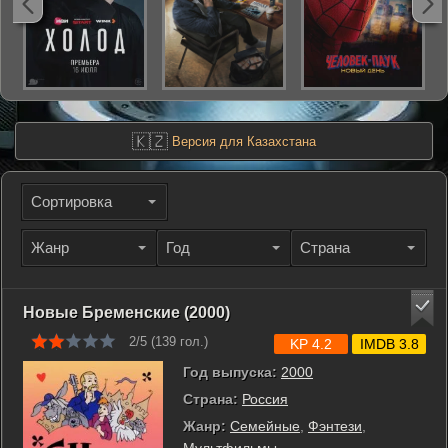
🇰🇿
Версия для Казахстана
Сортировка
Жанр
Год
Страна
Новые Бременские (2000)
2/5 (
139
гол.)
KP 4.2
IMDB 3.8
Год выпуска:
2000
Страна:
Россия
Жанр:
Семейные
,
Фэнтези
,