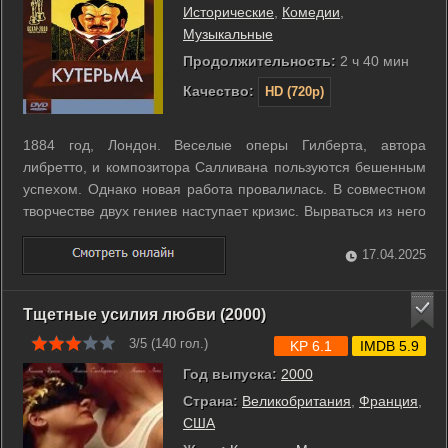
Исторические
,
Комедии
,
Музыкальные
Продолжительность:
2 ч 40 мин
Качество:
HD (720p)
1884 год, Лондон. Веселые оперы Гилберта, автора
либретто, и композитора Салливана пользуются бешенным
успехом. Однако новая работа провалилась. В совместном
творчестве двух гениев наступает кризис. Вырваться из него
помогает посещение Гилбертом с супругой японской
выставки в Лондоне… ...
17.04.2025
Тщетные усилия любви (2000)
3/5 (
140
гол.)
KP 6.1
IMDB 5.9
Год выпуска:
2000
Страна:
Великобритания
,
Франция
,
США