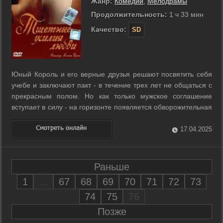
Жанр:
Комедии
,
Мелодрамы
Продолжительность:
1 ч 33 мин
Качество:
SD
Юный Король и его верные друзья решают посвятить себя
учебе и заключают пакт - в течение трех лет не общаться с
прекрасным полом. Но как только мужское соглашение
вступает в силу - на горизонте появляется обворожительная
французская Принцесса с роскошной свитой сексапильных
красоток. Неожиданное наступление женских чар в пух и
17.04.2025
прах разносит ...
Раньше
1
...
67
68
69
70
71
72
73
74
75
76
Позже