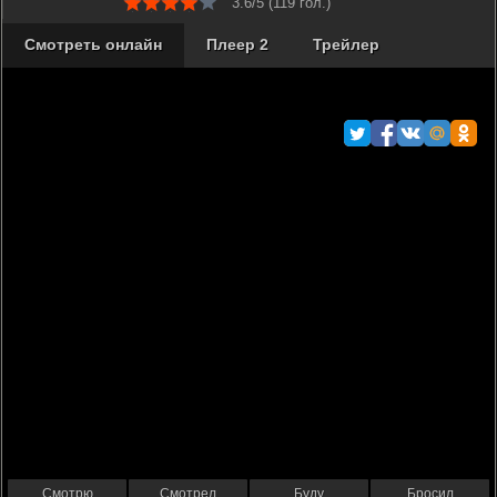
3.6/5 (
119
гол.)
Смотреть онлайн
Плеер 2
Трейлер
Смотрю
Смотрел
Буду
Бросил