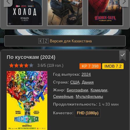
🇰🇿
Версия для Казахстана
По кусочкам (2024)
3.6/5 (
119
гол.)
KP 7.398
IMDB 7.2
Год выпуска:
2024
Страна:
США
,
Дания
Жанр:
Биографии
,
Комедии
,
Семейные
,
Мультфильмы
Продолжительность:
1 ч 33 мин
Качество:
FHD (1080p)