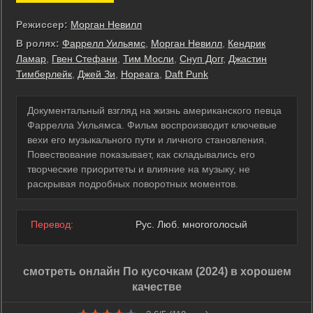
Режиссер:
Морган Невилл
В ролях:
Фаррелл Уильямс
,
Морган Невилл
,
Кендрик
Ламар
,
Гвен Стефани
,
Тим Мосли
,
Снуп Догг
,
Джастин
Тимберлейк
,
Джей Зи
,
Нореага
,
Daft Punk
Документальный взгляд на жизнь американского певца
Фаррелла Уильямса. Фильм воспроизводит ключевые
вехи его музыкального пути и личного становления.
Повествование показывает, как складывались его
творческие приоритеты и влияние на музыку, не
раскрывая подробных поворотных моментов.
Перевод:
Рус. Люб. многоголосый
смотреть онлайн По кусочкам (2024) в хорошем
качестве