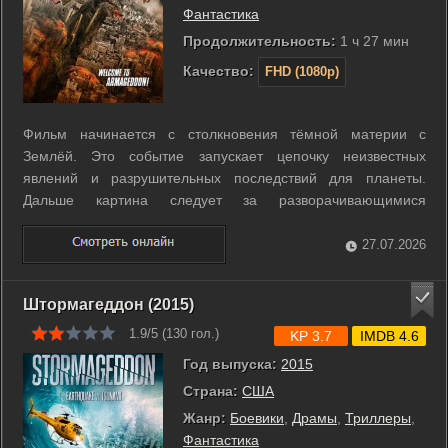
Фантастика
Продолжительность:
1 ч 27 мин
Качество:
FHD (1080p)
Фильм начинается с столкновения тёмной материи с
Землёй. Это событие запускает цепочку неизвестных
явлений и разрушительных последствий для планеты.
Дальше картина следует за разворачивающимися
эффектами этого столкновения. Показаны нарушения
привычного хода природных процессов и усилия людей
27.07.2026
справиться с возникшей угрозой. ...
Штормагеддон (2015)
1.9/5 (
130
гол.)
KP 3.7
IMDB 4.6
Год выпуска:
2015
Страна:
США
Жанр:
Боевики
,
Драмы
,
Триллеры
,
Фантастика