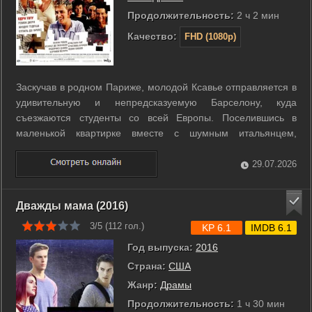
Продолжительность:
2 ч 2 мин
Качество:
FHD (1080p)
Заскучав в родном Париже, молодой Ксавье отправляется в
удивительную и непредсказуемую Барселону, куда
съезжаются студенты со всей Европы. Поселившись в
маленькой квартирке вместе с шумным итальянцем,
деловой англичанкой, дотошным немцем, жгучей испанкой и
неутомимым датчанином, он намерен учиться и только
29.07.2026
учиться. Однако вскоре он понимает, что в ...
Дважды мама (2016)
3/5 (
112
гол.)
KP 6.1
IMDB 6.1
Год выпуска:
2016
Страна:
США
Жанр:
Драмы
Продолжительность:
1 ч 30 мин