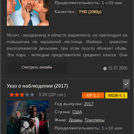
Продолжительность:
1 ч 59 мин
Качество:
FHD (1080p)
Мохит - вундеркинд в области маркетинга, он претендует на
повышение по карьерной лестнице. Майера - грамотно
распоряжается деньгами, при этом просто обожает обувь.
Эта пара - молодые представители среднего класса. Они
амбициозны, страстно влюблены друг в друга и упорно
трудятся, но есть одно препятствие - упрямый отец
31.07.2026
Майеры... ...
Указ о наблюдении (2017)
3.3/5 (
107
гол.)
KP 5.1
IMDB 6.1
Год выпуска:
2017
Страна:
США
Жанр:
Драмы
,
Триллеры
Продолжительность:
1 ч 10 мин