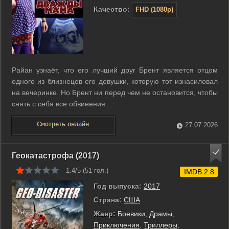
Качество:
FHD (1080p)
Райан узнаёт, что его лучший друг Брент является отцом
одного из близнецов его девушки, которую тот изнасиловал
на вечеринке. Но Брент ни перед чем не остановится, чтобы
снять с себя все обвинения. ...
27.07.2026
Геокатастрофа (2017)
1.4/5 (
51
гол.)
IMDB 2.8
Год выпуска:
2017
Страна:
США
Жанр:
Боевики
,
Драмы
,
Приключения
,
Триллеры
,