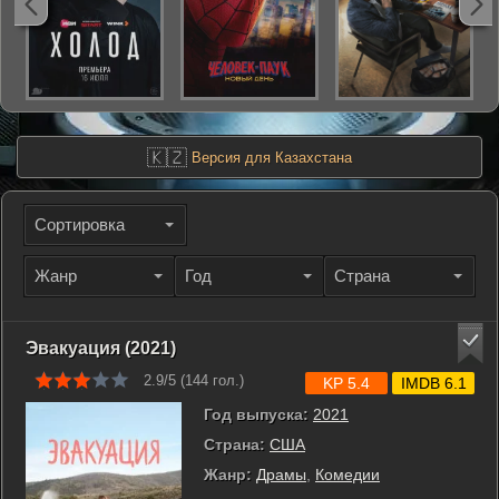
🇰🇿
Версия для Казахстана
Сортировка
Жанр
Год
Страна
Эвакуация (2021)
2.9/5 (
144
гол.)
KP 5.4
IMDB 6.1
Год выпуска:
2021
Страна:
США
Жанр:
Драмы
,
Комедии