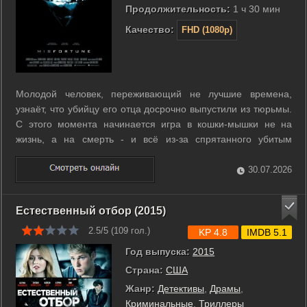
Продолжительность:
1 ч 30 мин
Качество:
FHD (1080p)
Молодой человек, переживающий не лучшие времена,
узнаёт, что убийцу его отца досрочно выпустили из тюрьмы.
С этого момента начинается игра в кошки-мышки не на
жизнь, а на смерть - и всё из-за спрятанного убитым
наследства. ...
30.07.2026
Естественный отбор (2015)
2.5/5 (
109
гол.)
KP 4.8
IMDB 5.1
Год выпуска:
2015
Страна:
США
Жанр:
Детективы
,
Драмы
,
Криминальные
,
Триллеры