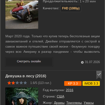
Продолжительность:
1 ч 20 мин
Качество:
FHD (1080p)
Mарт 2020 года. Только что купив теперь бесполезные акции
авиакомпаний и отелей, Джейми отправляется с сестрой в
самое важное путешествие своей жизни - безумную поездку
через всю Америку в разгар пандемии - чтобы вызволить
свою бабушку из дома престарелых. ...
31.07.2026
Девушка в лесу (2016)
1.6/5 (
113
гол.)
KP 3.3
IMDB 3.3
Год выпуска:
2016
Страна:
США
Жанр:
Драмы
,
Триллеры
,
Ужасы