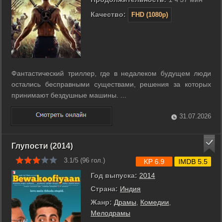
Качество:
FHD (1080p)
Фантастический триллер, где в недалеком будущем люди
остались бесправными существами, решения за которых
принимают бездушные машины. ...
31.07.2026
Глупости (2014)
3.1/5 (
96
гол.)
KP 6.9
IMDB 5.5
Год выпуска:
2014
Страна:
Индия
Жанр:
Драмы
,
Комедии
,
Мелодрамы