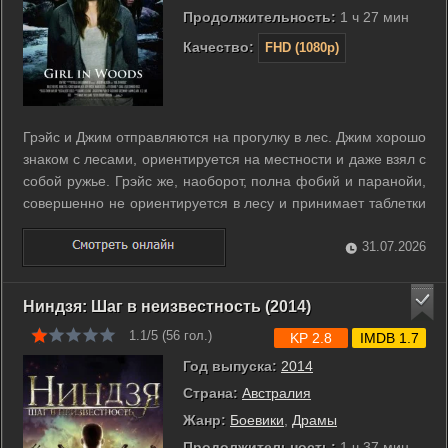
Продолжительность:
1 ч 27 мин
Качество:
FHD (1080p)
Грэйс и Джим отправляются на прогулку в лес. Джим хорошо
знаком с лесами, ориентируется на местности и даже взял с
собой ружье. Грэйс же, наоборот, полна фобий и паранойи,
совершенно не ориентируется в лесу и принимает таблетки
от психического расстройства. Казалось бы, рядом с
Джимом ей не о чем беспокоиться, но неудачно взявшись за
31.07.2026
ружье, курком ...
Ниндзя: Шаг в неизвестность (2014)
1.1/5 (
56
гол.)
KP 2.8
IMDB 1.7
Год выпуска:
2014
Страна:
Австралия
Жанр:
Боевики
,
Драмы
Продолжительность:
1 ч 37 мин