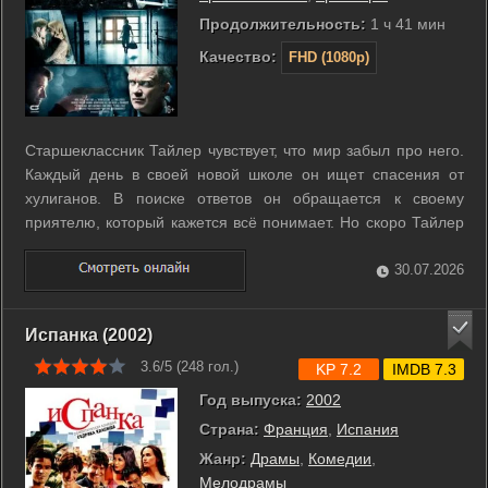
Продолжительность:
1 ч 41 мин
Качество:
FHD (1080p)
Старшеклассник Тайлер чувствует, что мир забыл про него.
Каждый день в своей новой школе он ищет спасения от
хулиганов. В поиске ответов он обращается к своему
приятелю, который кажется всё понимает. Но скоро Тайлер
обнаруживает, что оказался в самом центре бури - и попал в
ситуацию, которую он не сможет изменить. ...
30.07.2026
Испанка (2002)
3.6/5 (
248
гол.)
KP 7.2
IMDB 7.3
Год выпуска:
2002
Страна:
Франция
,
Испания
Жанр:
Драмы
,
Комедии
,
Мелодрамы