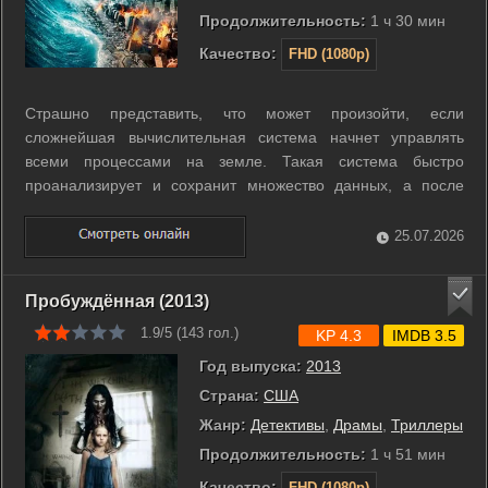
Продолжительность:
1 ч 30 мин
Качество:
FHD (1080p)
Страшно представить, что может произойти, если
сложнейшая вычислительная система начнет управлять
всеми процессами на земле. Такая система быстро
проанализирует и сохранит множество данных, а после
выйдет из-под контроля и сама получит полный контроль
над жизнью людей. Однажды программа под названием
25.07.2026
«Эшелон», управлявшая едва ли не всей жизнью ...
Пробуждённая (2013)
1.9/5 (
143
гол.)
KP 4.3
IMDB 3.5
Год выпуска:
2013
Страна:
США
Жанр:
Детективы
,
Драмы
,
Триллеры
Продолжительность:
1 ч 51 мин
Качество:
FHD (1080p)