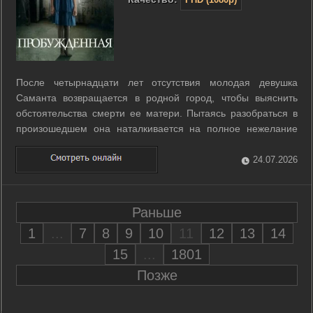
После четырнадцати лет отсутствия молодая девушка
Саманта возвращается в родной город, чтобы выяснить
обстоятельства смерти ее матери. Пытаясь разобраться в
произошедшем она наталкивается на полное нежелание
окружающих помочь ей, в то время как призрак матери
начинает неустанно преследовать ее в ночных кошмарах.
24.07.2026
Тем временем её расследование ...
Раньше
1
...
7
8
9
10
11
12
13
14
15
...
1801
Позже