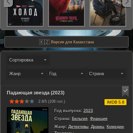
🇰🇿
Версия для Казахстана
Сортировка
Жанр
Год
Страна
Падающая звезда (2023)
2.8/5 (
108
гол.)
IMDB 5.8
Год выпуска:
2023
Страна:
Бельгия
,
Франция
Жанр:
Детективы
,
Драмы
,
Комедии
,