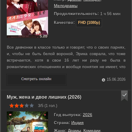
Мелодрамы
Продолжительность:
1 ч 56 мин
Качество:
FHD (1080p)
Все девчонки в классе только и говорят, что о своих парнях,
и, чтобы не быть белой вороной, Эрика соврала, что тоже
встречается, хотя в свои 16 лет ни разу не была в
романтических отношениях и вообще понятия не имеет, что
с этими парнями делать. Постепенно подружки заподозрили
её во лжи. Тогда девушка решает предоставить им
15.06.2026
«доказательства»: ...
Муж, жена и двое лишних (2026)
3/5 (
1
гол.)
Год выпуска:
2026
Страна:
Индия
Жанр:
Драмы
,
Комедии
,