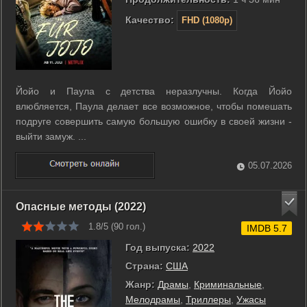
Качество:
FHD (1080p)
Йойо и Паула с детства неразлучны. Когда Йойо
влюбляется, Паула делает все возможное, чтобы помешать
подруге совершить самую большую ошибку в своей жизни -
выйти замуж. ...
05.07.2026
Опасные методы (2022)
1.8/5 (
90
гол.)
IMDB 5.7
Год выпуска:
2022
Страна:
США
Жанр:
Драмы
,
Криминальные
,
Мелодрамы
,
Триллеры
,
Ужасы