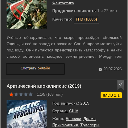
Фантастика
Продолжительность:
1 ч 27 мин
Качество:
FHD (1080p)
Учёные обнаруживают, что скоро произойдёт «Большой
Один», и всё на запад от разлома Сан-Андреас может уйти
под воду. Они пытаются предотвратить катастрофу и найти
способ остановить мощное землетрясение. Между тем
серии предвестников превращают Калифорнию в хаос.
Времени мало, и борьба за спасение обостряется с каждой
20.07.2026
новой толчковой волной. ...
Арктический апокалипсис (2019)
1.1/5 (
109
гол.)
IMDB 2.1
Год выпуска:
2019
Страна:
США
Жанр:
Боевики
,
Драмы
,
Приключения
,
Триллеры
,