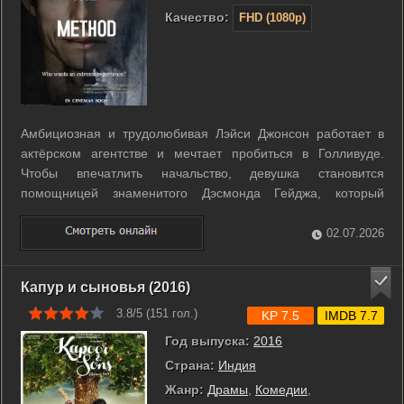
Качество:
FHD (1080p)
Амбициозная и трудолюбивая Лэйси Джонсон работает в
актёрском агентстве и мечтает пробиться в Голливуде.
Чтобы впечатлить начальство, девушка становится
помощницей знаменитого Дэсмонда Гейджа, который
привык слишком сильно погружаться в роли. Для подготовки
к следующему фильму Дэсмонд уезжает в глушь, где
02.07.2026
пытается перевоплотиться в сурового ...
Капур и сыновья (2016)
3.8/5 (
151
гол.)
KP 7.5
IMDB 7.7
Год выпуска:
2016
Страна:
Индия
Жанр:
Драмы
,
Комедии
,