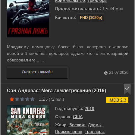
Криминальные
,
Триллеры
Продолжительность:
1 ч 34 мин
Качество:
FHD (1080p)
Младшему помощнику босса было доверено ожерелье
ценой в 1 миллион долларов, однако кто-то из товарищей
обворовал его... ...
21.07.2026
Сан-Андреас: Мега-землетрясение (2019)
1.2/5 (
72
гол.)
IMDB 2.3
Год выпуска:
2019
Страна:
США
Жанр:
Боевики
,
Драмы
,
Приключения
,
Триллеры
,