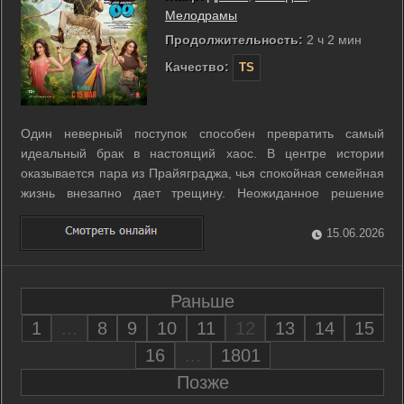
Мелодрамы
Продолжительность:
2 ч 2 мин
Качество:
TS
Один неверный поступок способен превратить самый
идеальный брак в настоящий хаос. В центре истории
оказывается пара из Прайяграджа, чья спокойная семейная
жизнь внезапно дает трещину. Неожиданное решение
супругов запускает целую цепочку комичных
недоразумений. В их отношения вмешиваются сторонние
15.06.2026
люди, создавая невероятную путаницу. Ревность и ...
Раньше
1
...
8
9
10
11
12
13
14
15
16
...
1801
Позже