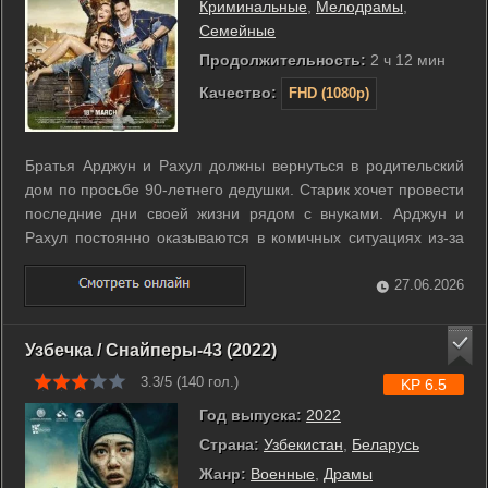
Криминальные
,
Мелодрамы
,
Семейные
Продолжительность:
2 ч 12 мин
Качество:
FHD (1080p)
Братья Арджун и Рахул должны вернуться в родительский
дом по просьбе 90-летнего дедушки. Старик хочет провести
последние дни своей жизни рядом с внуками. Арджун и
Рахул постоянно оказываются в комичных ситуациях из-за
того, что не могут найти рациональных объяснений
происходящему. И когда братья влюбляются в одну и ту же
27.06.2026
девушку, между ними ...
Узбечка / Снайперы-43 (2022)
3.3/5 (
140
гол.)
KP 6.5
Год выпуска:
2022
Страна:
Узбекистан
,
Беларусь
Жанр:
Военные
,
Драмы