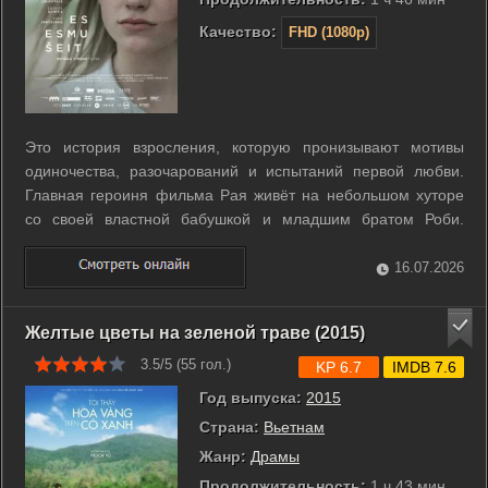
Качество:
FHD (1080p)
Это история взросления, которую пронизывают мотивы
одиночества, разочарований и испытаний первой любви.
Главная героиня фильма Рая живёт на небольшом хуторе
со своей властной бабушкой и младшим братом Роби.
Неожиданный поворот судьбы, заставляет девушку принять
на себя ответственность за решения, которых испугались бы
16.07.2026
даже взрослые. ...
Желтые цветы на зеленой траве (2015)
3.5/5 (
55
гол.)
KP 6.7
IMDB 7.6
Год выпуска:
2015
Страна:
Вьетнам
Жанр:
Драмы
Продолжительность:
1 ч 43 мин