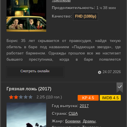
Триллеры
Продолжительность:
1 ч 38 мин
Качество:
FHD (1080p)
Борис 35 лет скрывается от правосудия, найдя тихую
обитель в баре под названием «Падающая звезда», где
работает барменом. Однажды прошлое все же настигает
бывшего преступника, когда в баре появляется
таинственный незнакомец, вооруженный и жаждущий мести.
...
24.07.2026
Грязная ложь (2017)
2.2/5 (
110
гол.)
KP 4.5
IMDB 4.5
Год выпуска:
2017
Страна:
США
Жанр:
Боевики
,
Драмы
,