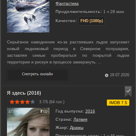
Фантастика
Продолжительность:
1 ч 28 мин
Качество:
FHD (1080p)
Серьёзное наводнение из-за растаявших льдов запускает
новый ледниковый период в Северном полушарии,
заставляя семью пробираться по покрытой льдом
территории и рискуя в процессе замерзнуть. ...
19.07.2026
Я здесь (2016)
3.7/5 (
64
гол.)
IMDB 7.5
Год выпуска:
2016
Страна:
Латвия
Жанр:
Драмы
Продолжительность:
1 ч 46 мин