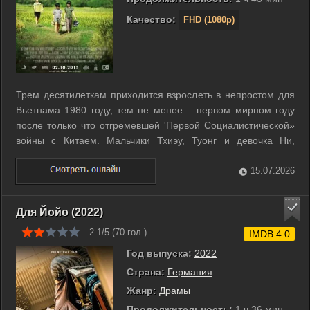
Качество:
FHD (1080p)
Трем десятилеткам приходится взрослеть в непростом для
Вьетнама 1980 году, тем не менее – первом мирном году
после только что отгремевшей 'Первой Социалистической»
войны с Китаем. Мальчики Тхиэу, Туонг и девочка Ни,
которую ребятня называет принцессой, создают свой
романтический мир – немного горький, как окружающая
15.07.2026
действительность, но в целом ...
Для Йойо (2022)
2.1/5 (
70
гол.)
IMDB 4.0
Год выпуска:
2022
Страна:
Германия
Жанр:
Драмы
Продолжительность:
1 ч 36 мин