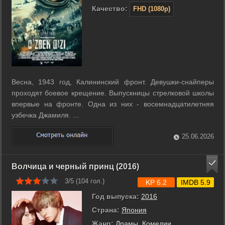
Качество:
FHD (1080p)
Весна, 1943 год, Калининский фронт. Девушки-снайперы
проходят боевое крещение. Выпускницы стрелковой школы
впервые на фронте. Одна из них - восемнадцатилетняя
узбечка Джамиля. ...
25.06.2026
Волчица и черный принц (2016)
3/5 (
104
гол.)
KP 6.2
IMDB 5.9
Год выпуска:
2016
Страна:
Япония
Жанр:
Драмы
,
Комедии
,