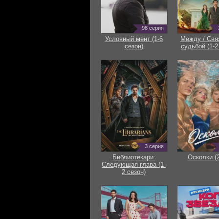
98 серия
Условный мент (1-6
Между / Свя
сезон)
судьбой (1-2
3 серия
Библиотекари:
Осколки (
Следующая глава (1-
2 сезон)