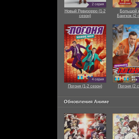
2 серия
Новый Ревизорро (1-2
Большой 
сезон)
Бангкок (2 
4 серия
Погоня (1-2 сезон)
Погоня (2 с
Обновления Аниме