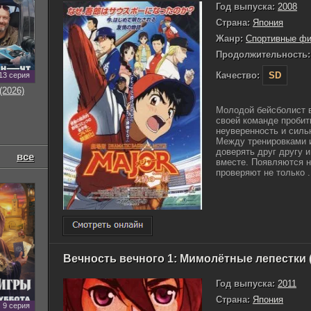
Год выпуска:
2008
Страна:
Япония
Жанр:
Спортивные ф
Продолжительность:
Качество:
SD
13 серия
(2026)
Молодой бейсболист в
своей команде пробит
неуверенность и сильн
Между тренировками и
доверять друг другу 
все
вместе. Появляются н
проверяют не только .
Вечность вечного 1: Мимолётные лепестки (
Год выпуска:
2011
Страна:
Япония
9 серия