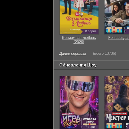
8 серия
Возможная любовь
Коп-звезда 
(2026)
Далее сериалы
(всего 13736)
Обновления Шоу
7 серия