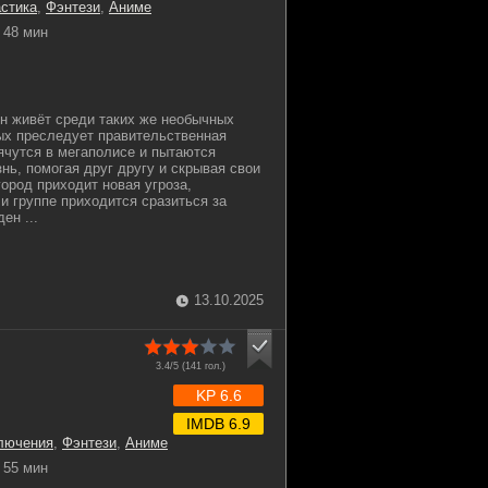
стика
,
Фэнтези
,
Аниме
48 мин
н живёт среди таких же необычных
ых преследует правительственная
рячутся в мегаполисе и пытаются
нь, помогая друг другу и скрывая свои
город приходит новая угроза,
и группе приходится сразиться за
ен ...
13.10.2025
3.4/5 (
141
гол.)
KP 6.6
IMDB 6.9
лючения
,
Фэнтези
,
Аниме
55 мин