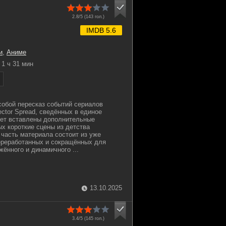
2.8/5 (
143
гол.)
IMDB 5.6
и
,
Аниме
1 ч 31 мин
обой пересказ событий сериалов
lector Spread, сведённых в единое
жет вставлены дополнительные
ых короткие сцены из детства
часть материала состоит из уже
ереработанных и сокращённых для
ённого и динамичного ...
13.10.2025
3.4/5 (
145
гол.)