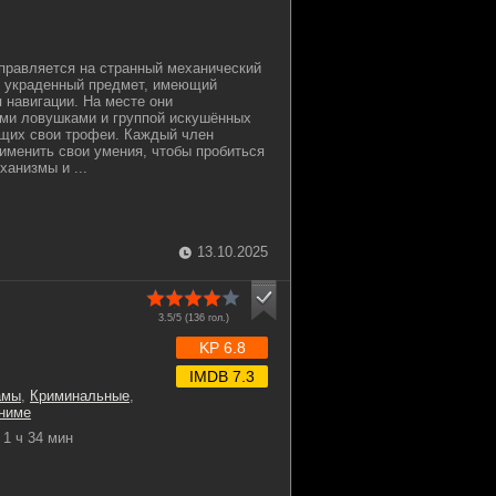
правляется на странный механический
ь украденный предмет, имеющий
 навигации. На месте они
ыми ловушками и группой искушённых
ющих свои трофеи. Каждый член
менить свои умения, чтобы пробиться
ханизмы и ...
13.10.2025
3.5/5 (
136
гол.)
KP 6.8
IMDB 7.3
амы
,
Криминальные
,
ниме
1 ч 34 мин