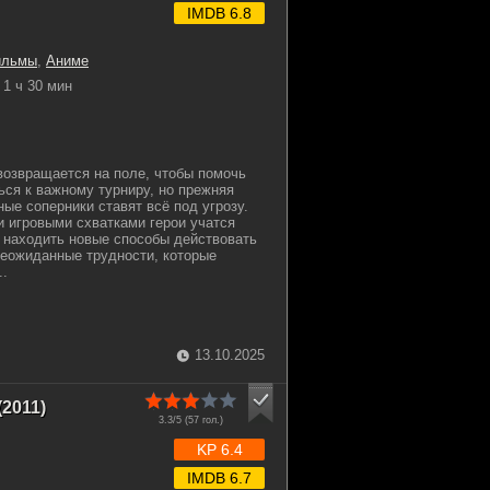
IMDB 6.8
ильмы
,
Аниме
1 ч 30 мин
озвращается на поле, чтобы помочь
ься к важному турниру, но прежняя
ые соперники ставят всё под угрозу.
 игровыми схватками герои учатся
и находить новые способы действовать
еожиданные трудности, которые
..
13.10.2025
2011)
3.3/5 (
57
гол.)
KP 6.4
IMDB 6.7