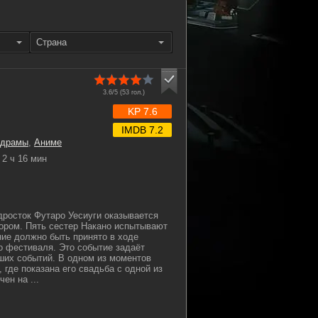
Страна
3.6/5 (
53
гол.)
KP 7.6
IMDB 7.2
драмы
,
Аниме
2 ч 16 мин
дросток Футаро Уесиуги оказывается
ром. Пять сестер Накано испытывают
ние должно быть принято в ходе
о фестиваля. Это событие задаёт
ших событий. В одном из моментов
где показана его свадьба с одной из
ен на ...