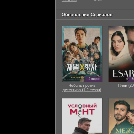
Обновления Сериалов
2 серия
5
Чеболь против
Плен (20
детектива (1-2 сезон)