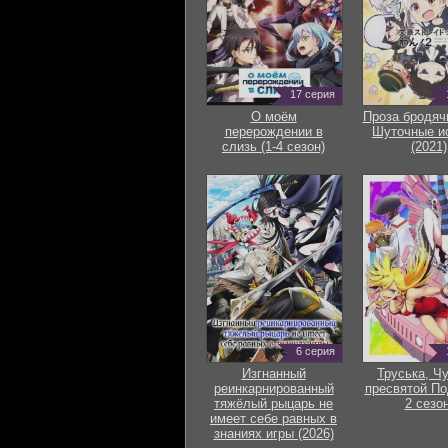
17 серия
О моём
Проза бродяч
перерождении в
Шуточные и
слизь (1-4 сезон)
(2021)
6 серия
Изгнанный
Труська, Ч
реинкарнированный
пресвятой По
тяжёлый рыцарь не
2 сезон
имеет себе равных в
знаниях игры (2026)