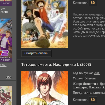
Качество:
SD
5 серия
куш.
сезон)
Пиратская команда от
остров, чтобы вернут
большое значение для
сталкиваются с хитр
разбойников, охраня
команды вынужден при
сквозь хитроумные ме
4 серия
Тетрадь смерти: Наследники L (2008)
езон)
Год выпуска:
2008
все
Страна:
Япония
Жанр:
Детективы
,
Др
Триллеры
,
Фэнтези
,
А
Продолжительность:
Качество:
SD