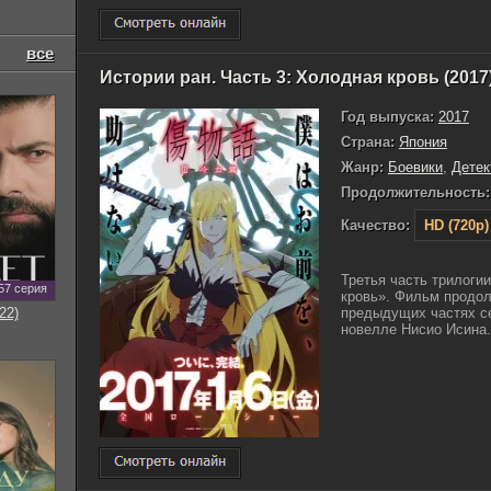
все
Истории ран. Часть 3: Холодная кровь (2017
Год выпуска:
2017
Страна:
Япония
Жанр:
Боевики
,
Детек
Продолжительность:
Качество:
HD (720p)
Третья часть трилоги
57 серия
кровь». Фильм продол
предыдущих частях се
22)
новелле Нисио Исина. 