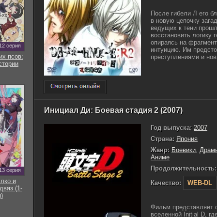
После гибели Л его б
в новую цепочку зага
ведущих к тени прош
восстановить логику г
опираясь на фрагмент
12 серия
интуицию. Им предсто
их псов:
преступлениями и новы
стории
Инициал Ди: Боевая стадия 2 (2007)
Год выпуска:
2007
Страна:
Япония
Жанр:
Боевики
,
Драм
Аниме
Продолжительность:
13 серия
улко и
Качество:
WEB-DL
двяз (1-
)
Фильм представляет с
вселенной Initial D, 