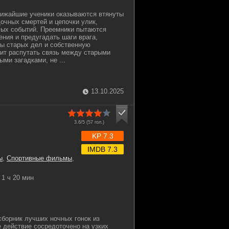
лижайшие ученики оказываются втянуты
дочных смертей и цепочки улик,
лых событий. Преемники пытаются
ения и предугадать шаги врага,
ы старых дел и собственную
ит распутать связь между старыми
ми загадками, не ...
13.10.2025
3.6/5 (
57
гол.)
KP 7.3
IMDB 7.3
ы
,
Спортивные фильмы
,
1 ч 20 мин
борник лучших ночных гонок из
где действие сосредоточено на узких