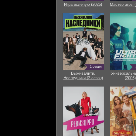
Игра вслепую (2026)
Мастер игры (
1 серия
Выживалити.
Универсальн
Наследники (2 сезон)
(2005)