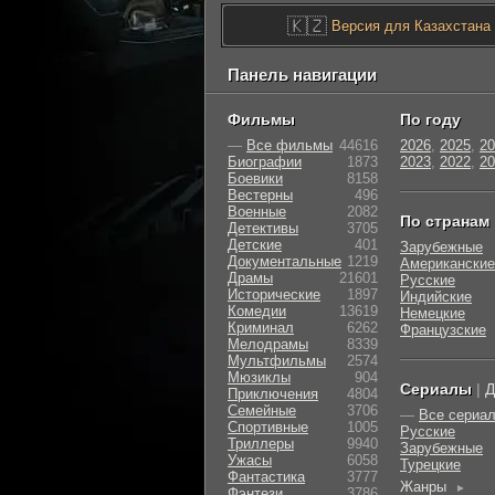
🇰🇿
Версия для Казахстана
Панель навигации
Фильмы
По году
—
Все фильмы
44616
2026
,
2025
,
20
Биографии
1873
2023
,
2022
,
20
Боевики
8158
Вестерны
496
Военные
2082
По странам
Детективы
3705
Детские
401
Зарубежные
Документальные
1219
Американские
Драмы
21601
Русские
Исторические
1897
Индийские
Комедии
13619
Немецкие
Криминал
6262
Французские
Мелодрамы
8339
Мультфильмы
2574
Мюзиклы
904
Сериалы
|
Д
Приключения
4804
Семейные
3706
—
Все сериа
Cпортивные
1005
Русские
Триллеры
9940
Зарубежные
Ужасы
6058
Турецкие
Фантастика
3777
Жанры
►
Фэнтези
3786