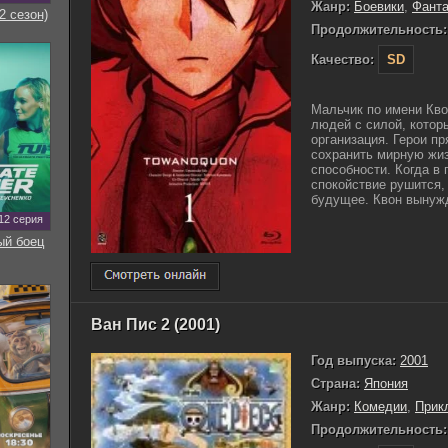
Жанр:
Боевики
,
Фанта
2 сезон)
Продолжительность:
Качество:
SD
Мальчик по имени Кво
людей с силой, котор
организация. Герои п
сохранить мирную жиз
способности. Когда в 
спокойствие рушится, 
будущее. Квон вынужд
12 серия
ый боец
Ван Пис 2 (2001)
Год выпуска:
2001
Страна:
Япония
Жанр:
Комедии
,
Прик
Продолжительность: