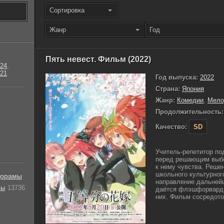
Сортировка
Жанр
Год
Пять невест. Фильм (2022)
24
,
21
Год выпуска:
2022
Страна:
Япония
Жанр:
Комедии
,
Мело
Продолжительность:
Качество:
SD
Учитель-репетитор по
перед решающим выбо
к нему чувства. Реше
школьного культурног
орамы
направление дальней
лы
13736
даётся флэшфорвард, 
них. Фильм сосредоточ