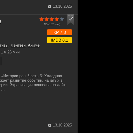
13.10.2025
)
4/5 (
102
гол.)
KP 7.8
IMDB 8.1
тивы
,
Фэнтези
,
Аниме
1 ч 23 мин
и «Истории ран. Часть 3: Холодная
жает развитие событий, начатых в
рии. Экранизация основана на лайт-
...
13.10.2025