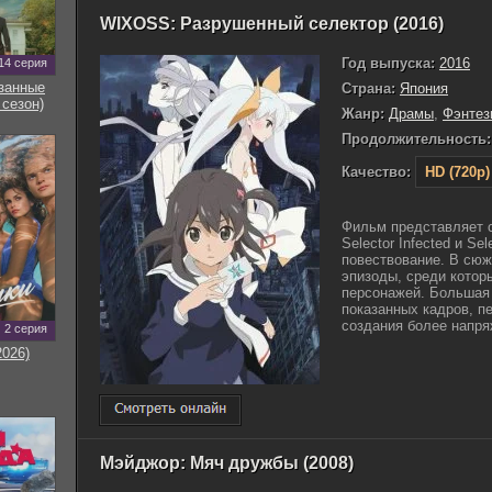
WIXOSS: Разрушенный селектор (2016)
Год выпуска:
2016
14 серия
занные
Страна:
Япония
 сезон)
Жанр:
Драмы
,
Фэнтез
Продолжительность:
Качество:
HD (720p)
Фильм представляет с
Selector Infected и Se
повествование. В сю
эпизоды, среди котор
персонажей. Большая 
показанных кадров, п
создания более напряж
2 серия
2026)
Мэйджор: Мяч дружбы (2008)