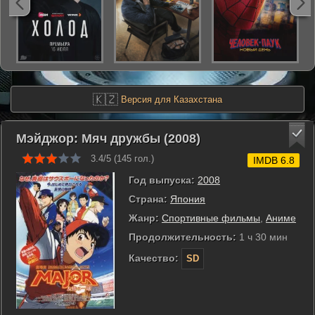
🇰🇿
Версия для Казахстана
Мэйджор: Мяч дружбы (2008)
3.4/5 (
145
гол.)
IMDB 6.8
Год выпуска:
2008
Страна:
Япония
Жанр:
Спортивные фильмы
,
Аниме
Продолжительность:
1 ч 30 мин
Качество:
SD