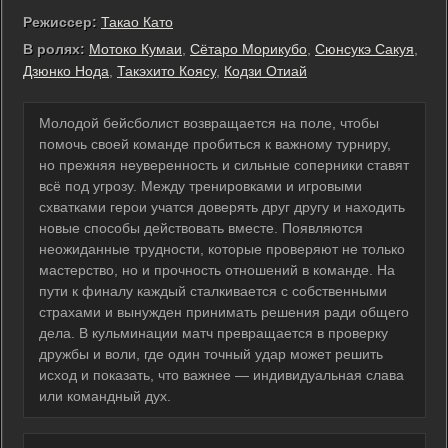
Режиссер:
Такао Като
В ролях:
Мотоко Кумаи
,
Сётаро Морикубо
,
Сюнсукэ Сакуя
,
Дзюнко Нода
,
Такэхито Коясу
,
Кодзи Отиай
Молодой бейсболист возвращается на поле, чтобы
помочь своей команде пробиться к важному турниру,
но прежняя неуверенность и сильные соперники ставят
всё под угрозу. Между тренировками и игровыми
схватками герои учатся доверять друг другу и находить
новые способы действовать вместе. Появляются
неожиданные трудности, которые проверяют не только
мастерство, но и прочность отношений в команде. На
пути к финалу каждый сталкивается с собственными
страхами и вынужден принимать решения ради общего
дела. В кульминации матч превращается в проверку
дружбы и воли, где один точный удар может решить
исход и показать, что важнее — индивидуальная слава
или командный дух.