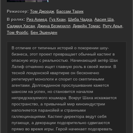
Режиссер:
Том Джордж
,
Бассам Тарик
В ролях:
Риз Ахмед
,
Гуз Кхан
,
Шиба Чадха
,
Аасия Ша
,
Саджид Хасан
,
Джина Брэмхилл
,
Дивейн Томас
,
Риту Арья
,
Том Форбс
,
Бен Эшенден
В отличие от типичных историй о покорении шоу-
бизнеса, этот проект превращает обычный кастинг в
опасную игру с реальностью. Начинающий актёр Шах
Латиф отчаянно ищет главную роль в своей жизни. В
тесной лондонской квартирке он бесконечно
репетирует монологи и спорит со скептичными
агентами. Долгожданное прослушивание кажется
шансом на успех, но становится началом
непредсказуемого кошмара. Вокруг Шаха искажается
пространство, а привычный мир киноиндустрии
наполняется паранойей и странными
галлюцинациями. Кастинг-директора ведут себя
пугающе, а декорации подозрительно сдвигаются
прямо во время игры. Герой начинает подозревать