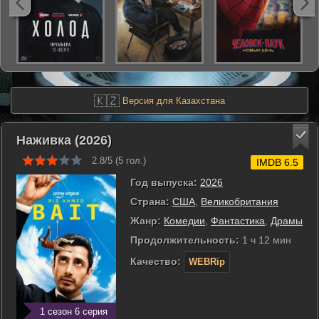
🇰🇿
Версия для Казахстана
Наживка (2026)
2.8/5 (
5
гол.)
IMDB 6.5
Год выпуска:
2026
Страна:
США
,
Великобритания
Жанр:
Комедии
,
Фантастика
,
Драмы
Продолжительность:
1 ч 12 мин
Качество:
WEBRip
1 сезон 6 серия