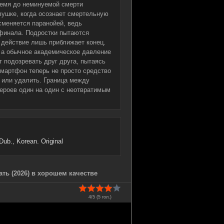
ремя до неминуемой смерти
овушке, когда осознает смертельную
сменяется паранойей, ведь
 финала. Подростки пытаются
 действие лишь приближает конец.
 а обычное академическое давление
 подозревать друг друга, пытаясь
Смартфон теперь не просто средство
 или удалить. Граница между
ероев один на один с неотвратимым
Dub., Korean. Original
ть (2026) в хорошем качестве
4/5 (
5
гол.)