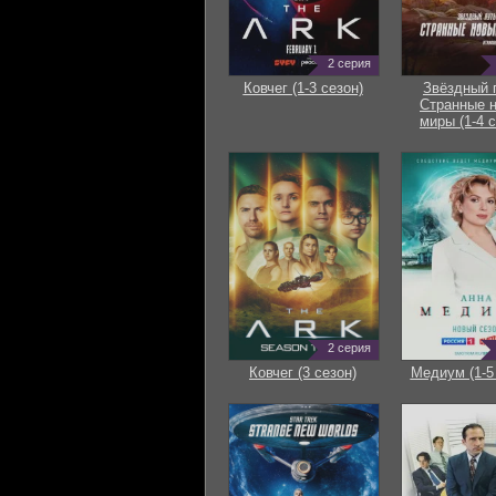
2 серия
Ковчег (1-3 сезон)
Звёздный 
Странные 
миры (1-4 с
2 серия
Ковчег (3 сезон)
Медиум (1-5