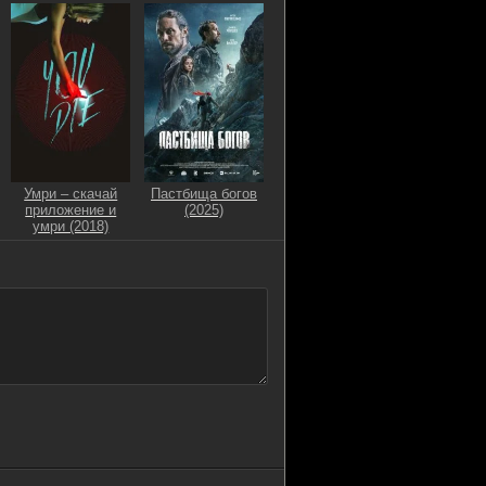
Умри – скачай
Пастбища богов
приложение и
(2025)
умри (2018)