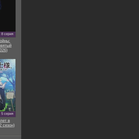
8 серия
ойны:
евятый
026)
5 серия
лет в
2 сезон)