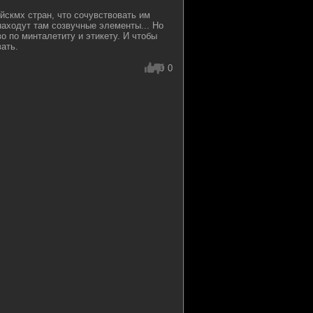
йскмх стран, что сочувствовать им
находут там созвучные элементы... Но
о по минталетиту и этикету. И чтобы
ать.
0
0