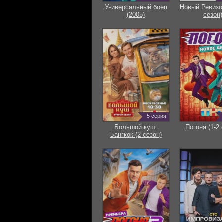
Универсальный боец
Новый Ревизо
(2005)
сезон)
5 серия
Большой куш.
Погоня (1-2 
Бангкок (2 сезон)