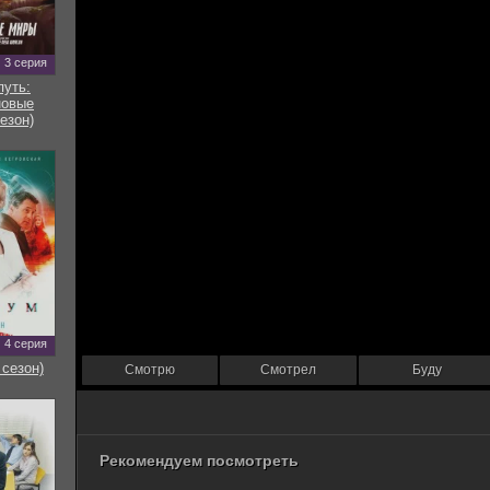
3 серия
путь:
новые
езон)
4 серия
 сезон)
Смотрю
Смотрел
Буду
Рекомендуем посмотреть