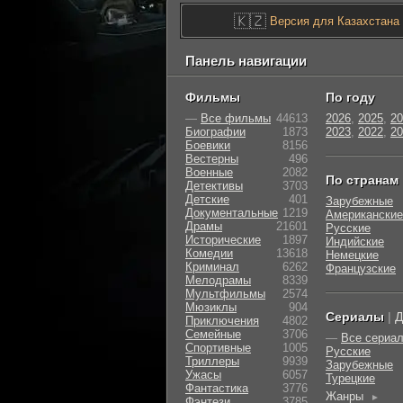
🇰🇿
Версия для Казахстана
Панель навигации
Фильмы
По году
—
Все фильмы
44613
2026
,
2025
,
20
Биографии
1873
2023
,
2022
,
20
Боевики
8156
Вестерны
496
Военные
2082
По странам
Детективы
3703
Детские
401
Зарубежные
Документальные
1219
Американские
Драмы
21601
Русские
Исторические
1897
Индийские
Комедии
13618
Немецкие
Криминал
6262
Французские
Мелодрамы
8339
Мультфильмы
2574
Мюзиклы
904
Сериалы
|
Д
Приключения
4802
Семейные
3706
—
Все сериа
Cпортивные
1005
Русские
Триллеры
9939
Зарубежные
Ужасы
6057
Турецкие
Фантастика
3776
Жанры
►
Фэнтези
3785