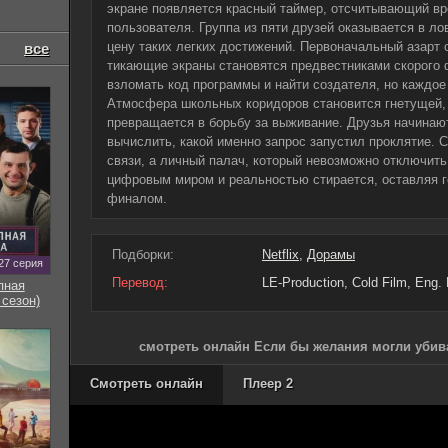
экране появляется красный таймер, отсчитывающий в
пользователя. Группа из пяти друзей оказывается в л
цену таких легких достижений. Первоначальный азарт 
все
тикающие экраны становятся предвестниками скорого
взломать код программы и найти создателя, но каждое
Атмосфера школьных коридоров становится гнетущей,
превращается в борьбу за выживание. Друзья начинают
вычислить, какой именно запрос запустил проклятие. 
связи, а личный палач, который невозможно отключить
цифровым миром и реальностью стирается, оставляя г
финалом.
Подборки:
Netflix
,
Дорамы
27 серия
Перевод:
LE-Production, Cold Film, Eng. 
пная
 сезон)
смотреть онлайн Если бы желания могли убива
Смотреть онлайн
Плеер 2