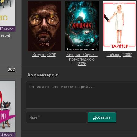
27 серия
сезон)
Хокум (2026)
Хищник. Спуск в
Таймер (2009)
преисподнюю
(2026)
все
Комментарии:
Добавить
2 серия