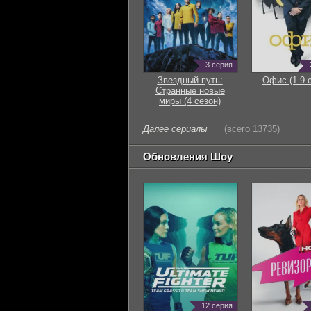
3 серия
Звездный путь:
Офис (1-9 
Странные новые
миры (4 сезон)
Далее сериалы
(всего 13735)
Обновления Шоу
12 серия