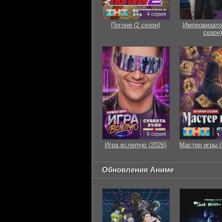
4 серия
Погоня (2 сезон)
Импровизато
сезон)
6 серия
Игра вслепую (2026)
Мастер игры (
Обновления Аниме