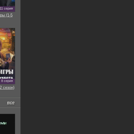
11 серия
ры (1-5
8 серия
2 сезон)
все