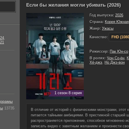
Если бы желания могли убивать (2026)
Год выпуска:
2026
Страна:
Корея Южная
Жанр:
Ужасы
Качество:
FHD (1080
24
,
21
Режиссер:
Пак Юн-со
В ролях:
Чон Со-ён
,
К
Хё-джэ
,
Но Джэ-вон
1 сезон 8 серия
орамы
лы
13735
В отличие от историй с физическими монстрами, этот
питается тайными амбициями. В престижной старшей ш
распространяется приложение, способное мгновенно 
записать видео с заветным желанием и произнести сво