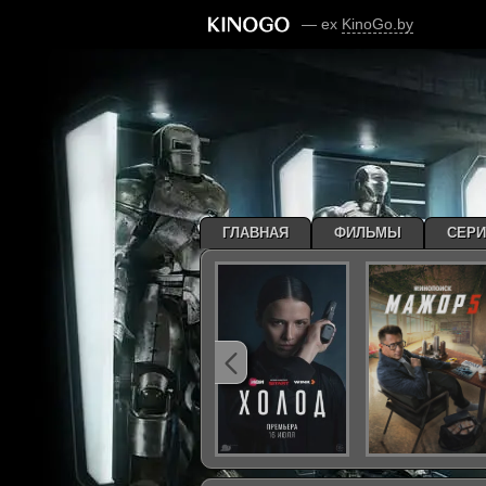
— ex
KinoGo.by
ГЛАВНАЯ
ФИЛЬМЫ
СЕР