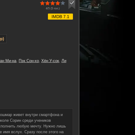
4/5 (
5
гол.)
IMDB 7.1
p)
ан Ми-на
,
Пэк Сон-хо
,
Хён У-сок
,
Ли
 кошмар живет внутри смартфона и
коле Сорин среди учеников
исполнить любую мечту. Нужно лишь
е имя вслух. Сразу после этого на