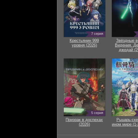
7 серия
Крестьянин 999
Звёздные в
уровня (2026)
Видения. Д
джедай (2
5 серия
Призрак в доспехах
Рыцарь-ске
(2026)
ином мире (1-