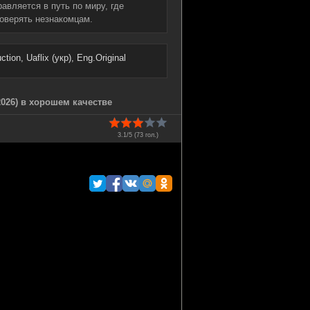
авляется в путь по миру, где
доверять незнакомцам.
ion, Uaflix (укр), Eng.Original
026) в хорошем качестве
3.1/5 (
73
гол.)