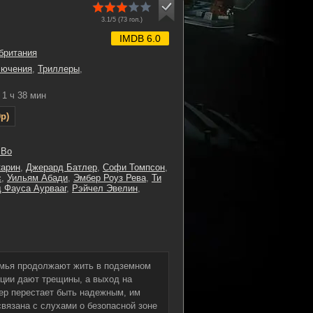
3.1/5 (
73
гол.)
IMDB 6.0
британия
лючения
,
Триллеры
,
1 ч 38 мин
p)
 Во
карин
,
Джерард Батлер
,
Софи Томпсон
,
с
,
Уильям Абади
,
Эмбер Роуз Рева
,
Ти
 Фауса Аурвааг
,
Рэйчел Эвелин
,
емья продолжают жить в подземном
ции дают трещины, а выход на
кер перестает быть надежным, им
вязана с слухами о безопасной зоне