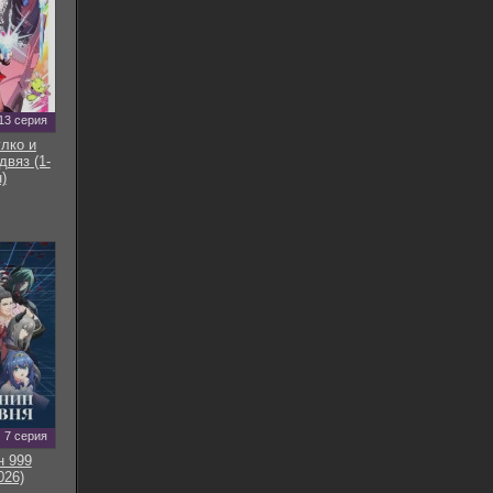
13 серия
улко и
двяз (1-
)
7 серия
н 999
026)