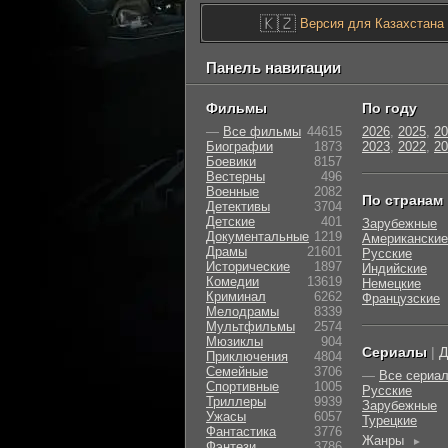
🇰🇿
Версия для Казахстана
Панель навигации
Фильмы
По году
—
Все фильмы
44615
2026
,
2025
,
20
Биографии
1873
2023
,
2022
,
20
Боевики
8157
Вестерны
496
Военные
2082
По странам
Детективы
3704
Детские
401
Зарубежные
Документальные
1219
Американские
Драмы
21601
Русские
Исторические
1897
Индийские
Комедии
13619
Немецкие
Криминал
6262
Французские
Мелодрамы
8339
Мультфильмы
2574
Мюзиклы
904
Сериалы
|
Д
Приключения
4804
Семейные
3706
—
Все сериа
Cпортивные
1005
Русские
Триллеры
9939
Зарубежные
Ужасы
6057
Турецкие
Фантастика
3776
Жанры
►
Фэнтези
3786