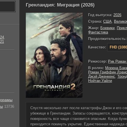
Гренландия: Миграция (2026)
Год выпуска:
2026
Страна:
США
,
Велико
Жанр:
Боевики
,
Прик
Фантастика
24
,
Продолжительность:
21
Качество:
FHD (1080
Режиссер:
Рик Роман
В ролях:
Морена Бак
Роман Гриффин Дэви
Джэй Дженкенс
,
Тронд
Нэйтан Уайли
орамы
лы
13736
Спустя несколько лет после катастрофы Джон и его с
убежище в Гренландии. Запасы сокращаются, конструк
поверхность все чаще становится опасным. Когда бун
приходится покинуть укрытие. Единственная надежда с