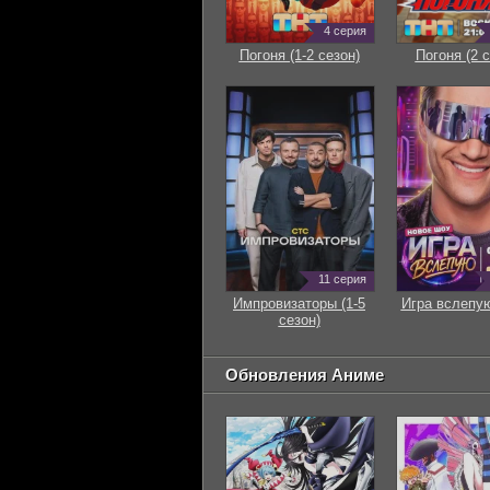
4 серия
Погоня (1-2 сезон)
Погоня (2 с
11 серия
Импровизаторы (1-5
Игра вслепую
сезон)
Обновления Аниме