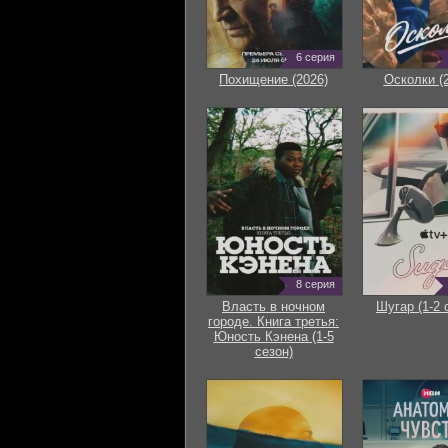
6 серия
Похищение (2026)
Осколки (
8 серия
Власть в ночном
Шугар (1-2 
городе. Книга третья:
Юность Кэнена (1-5
сезон)