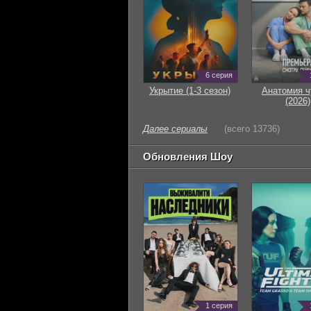
6 серия
Укрытие (1-3 сезон)
Анатомия ч
(2026)
Далее сериалы
(всего 13736)
Обновления Шоу
1 серия