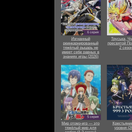
6 серия
Изгнанный
Труська, Ч
реинкарнированный
пресвятой По
тяжёлый рыцарь не
2 сезон
имеет себе равных в
знаниях игры (2026)
5 серия
Мир отомэ-игр — это
Крестьяни
тяжёлый мир для
уровня (2