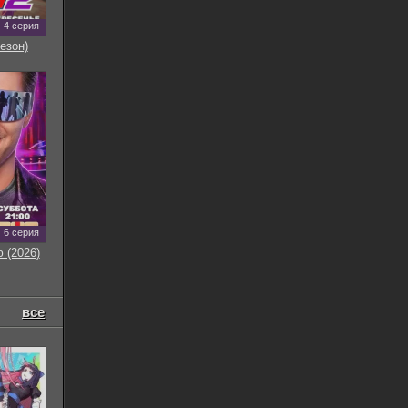
4 серия
езон)
6 серия
 (2026)
все