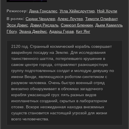
Режиссер:
Дана Гонсалес
,
Угла Хёйксдоуттир
,
Ной Хоули
В ролях:
Сидни Чендлер
,
Алекс Лоутер
,
Тимоти Олифант
,
Эсси Дэвис
,
Дэвид Рисдаль
,
Сэмюэл Бленкин
,
Дьем Камилль
Гбогу
,
Эрана Джеймс
,
Адарш Гурав
,
Кит Янг
2120 год. Странный космический корабль совершает
аварийную посадку на Землю. Для исследования
таинственного шаттла, потерпевшего крушение в
самом центре города, отправляют разношерстную
группу подготовленных солдат и молодую девушку по
имени Венди, являющуюся роботом-синтетиком с
разумом человека. Очень быстро военный отряд
внезапно обнаруживает в обломках загадочного
корабля ужасающий груз: пять разных видов
инопланетных созданий, скрытых в лабораторном
отсеке. Вскоре неожиданная находка внеземных
существ становится настоящей угрозой для жизни
всего человечества.