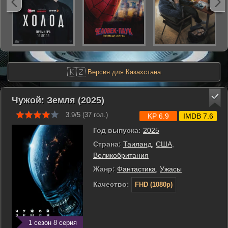
🇰🇿
Версия для Казахстана
Чужой: Земля (2025)
3.9/5 (
37
гол.)
KP 6.9
IMDB 7.6
Год выпуска:
2025
Страна:
Таиланд
,
США
,
Великобритания
Жанр:
Фантастика
,
Ужасы
Качество:
FHD (1080p)
1 сезон 8 серия