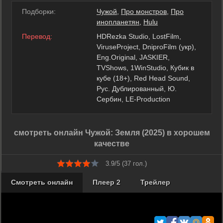
Подборки:
Чужой
,
Про монстров
,
Про
инопланетян
,
Hulu
Перевод:
HDRezka Studio, LostFilm,
ViruseProject, DniproFilm (укр),
Eng.Original, JASKIER,
TVShows, 1WinStudio, Кубик в
кубе (18+), Red Head Sound,
Рус. Дублированный, Ю.
Сербин, LE-Production
смотреть онлайн Чужой: Земля (2025) в хорошем
качестве
3.9/5 (
37
гол.)
Смотреть онлайн
Плеер 2
Трейлер