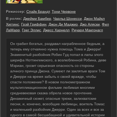
Режиссер:
Спайк Брандт
,
Тони Червоне
В ролях:
Джейми Бамбер
,
Чарльз Шонесси
,
Джон Майкл
Хиггинс
,
Грэй Гриффин
,
Джон Ди Маджио
,
Джо Аляски
,
Фил
ЛаМарр
,
Грег Эллис
,
Джесс Харнелл
,
Ричард Макгонагл
Он грабил богатых, раздавал награбленное бедным, а
теперь ему отчаянно нужна помощь Тома и Джерри!
Знаменитый разбойник Робин Гуд попал в лапы злого
шерифа Ноттингемского, а возлюбленной Робина, деве
Мэриан, грозит серьезная опасность со стороны
алчного принца Джона. Сумеют ли заклятые враги Том
и Джерри на время забыть о своей вражде, чтобы
спасти положение? В новом полнометражном
мультипликационном фильме любимая многими
средневековая сказка обрела новое прочтение.
Динамичный сюжет, опасные трюки, залихватские
песни, и, конечно, всеобщие любимцы, воитель Томас
и маленький разбойник Джерри. Один за всех и все за
одного в самой бесшабашной и удивительной истории