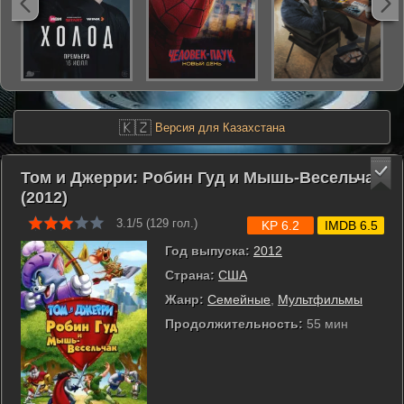
🇰🇿
Версия для Казахстана
Том и Джерри: Робин Гуд и Мышь-Весельчак
(2012)
3.1/5 (
129
гол.)
KP 6.2
IMDB 6.5
Год выпуска:
2012
Страна:
США
Жанр:
Семейные
,
Мультфильмы
Продолжительность:
55 мин