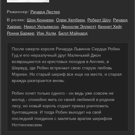
Режиссер:
Ричард Лестер
В ролях:
Шон Коннери
,
Одри Хепберн
,
Роберт Шоу
,
Ричард
Харрис
,
Никол Уильямсон
,
Денхолм Эллиотт
,
Кеннет Хейг
,
Ронни Баркер
,
Иэн Холм
,
Билл Мэйнард
После смерти короля Ричарда Львиное Сердце Робин
Гуд и его неразлучный друг Маленький Джон
возвращаются из крестовых походов в Англию, в
Шервуд, где Робин встречает свою старую любовь
Мэриан. Но старый шериф все еще на месте, и старая
вражда разгорается вновь.
Робин хочет только одного - он ведь уже совсем не
молод - спокойно жить со своей любимой в родном
лесу, но новый король отдает приказ уничтожить
бунтовщиков. И тогда Робин выходит на свой
последний поединок с заклятым врагом шерифом
Ноттингемским.