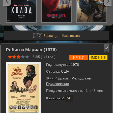
🇰🇿
Версия для Казахстана
Робин и Мэриан (1976)
3.3/5 (
141
гол.)
KP 6.7
IMDB 6.5
Год выпуска:
1976
Страна:
США
Жанр:
Драмы
,
Мелодрамы
,
Приключения
Продолжительность:
1 ч 46 мин
Качество:
SD