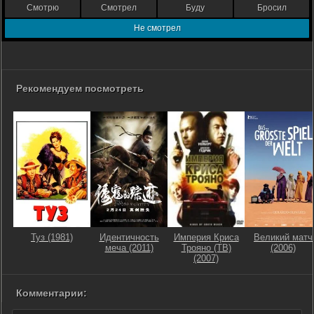
Смотрю
Смотрел
Буду
Бросил
Не смотрел
Рекомендуем посмотреть
Туз (1981)
Идентичность
Империя Криса
Великий матч
меча (2011)
Трояно (ТВ)
(2006)
(2007)
Комментарии: