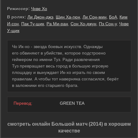
Режиссер:
Чхве Хо
В ролях:
Ли Джон-джэ
,
Щин Ха-гюн
,
Ли Сон-мин
,
БоА
,
Ким
И-сон
,
Пак Ту-щик
,
Ра Ми-ран
,
Сон Хо-джун
,
Пэ Сон-у
,
Чхве
У-щик
Чо Ик-хо - звезда боевых искусств. Однажды
его обвиняют в убийстве, которое подстроено
геймером по имени Туз. Ради развлечения
Туз превращает весь город в большую игровую
площадку и вынуждает Ик-хо играть по своим
правилам. А чтобы тот наверняка согласился, берёт
в заложники его старшего брата.
Перевод:
GREEN TEA
смотреть онлайн Большой матч (2014) в хорошем
качестве