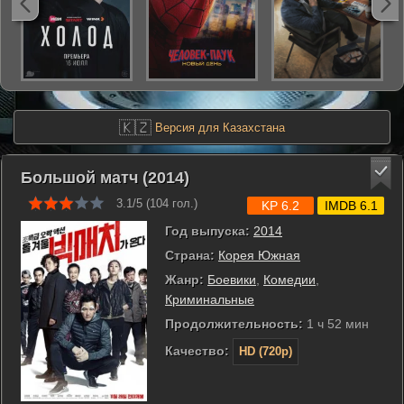
🇰🇿
Версия для Казахстана
Большой матч (2014)
3.1/5 (
104
гол.)
KP 6.2
IMDB 6.1
Год выпуска:
2014
Страна:
Корея Южная
Жанр:
Боевики
,
Комедии
,
Криминальные
Продолжительность:
1 ч 52 мин
Качество:
HD (720p)