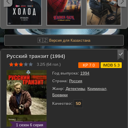
🇰🇿
Версия для Казахстана
Русский транзит (1994)
3.2/5 (
64
гол.)
KP 7.0
IMDB 5.3
Год выпуска:
1994
Страна:
Россия
Жанр:
Детективы
,
Криминал
,
Боевики
Качество:
SD
1 сезон 6 серия