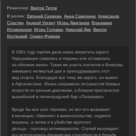
Режиссер:
Виктор Титов
В ролях:
Евгений Сидихин
,
Анна Самохина
,
Александр
Сластин
,
Андрей Ургант
,
Игорь Дмитриев
,
Владимир
Илларионов
,
Игорь Головин
,
Николай Дик
,
Виктор
Костецкий
,
Семен Фурман
В 1981 году партия дала наказ запретить каратэ.
Нарушавшие сажались в тюрьмы или оставались
на обочине жизни. Такая же участь постигла и Боярова,
имевшего четвертый дан и преподававшего этот
вид спорта. Благодаря все тому же каратэ, он выжил
в Афганистане. Жизнь направила энтузиастов боевых
искусств по разным дорожкам, а Бояров пристроился
вышибалой в ленинградский бар «Пальмира».
Вроде бы все шло терпимо, но вот его вызывают
в милицию, обвиняют в вымогательстве, поджоге
машины, а затем и в убийстве крупного
дельца - торговца антиквариатом. Случай вынуждает
его использовать физические способности в борьбе