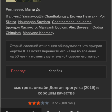
Режиссер:
Мэтти До
В ролях:
Yannawoutthi Chanthalungsy
,
Вилуна Петмани
,
Por
Silatsa
,
Noutnapha Soydara
,
Chanthamone Inoudome
,
Брэндон Хасимото
,
Manivanh Boulom
,
Alex Boyesen
,
Oudsa
Chittalath
,
Manivone Keomany
Старый лаосский отшельник обнаруживает, что призрак
жертвы ДТП может перенести его назад во времени
на 50 лет - к моменту мучительной смерти его матери.
Перевод:
Колобок
смотреть онлайн Долгая прогулка (2019) в
хорошем качестве
3.5/5 (
108
гол.)