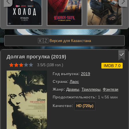
🇰🇿
Версия для Казахстана
Долгая прогулка (2019)
3.5/5 (
108
гол.)
IMDB 7.0
Год выпуска:
2019
Страна:
Лаос
Жанр:
Драмы
,
Триллеры
,
Фэнтези
Продолжительность:
1 ч 56 мин
Качество:
HD (720p)