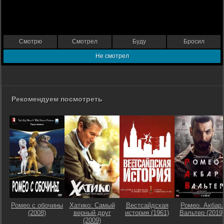
Смотрю
Смотрел
Буду
Бросил
Не смотрел
Рекомендуем посмотреть
Ромео с обочины
Хатико: Самый
Вестсайдская
Ромео. Акбар.
(2008)
верный друг
история (1961)
Вальтер (2019
(2009)