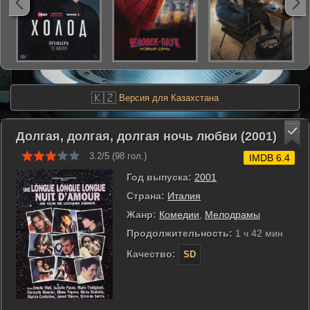
🇰🇿
Версия для Казахстана
Долгая, долгая, долгая ночь любви (2001)
3.2/5 (
98
гол.)
IMDB 6.4
Год выпуска:
2001
Страна:
Италия
Жанр:
Комедии
,
Мелодрамы
Продолжительность:
1 ч 42 мин
Качество:
SD