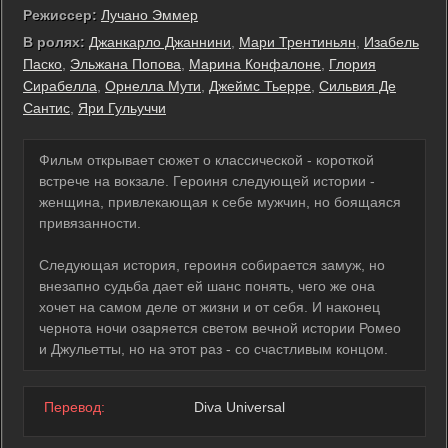
Режиссер:
Лучано Эммер
В ролях:
Джанкарло Джаннини
,
Мари Трентиньян
,
Изабель
Паско
,
Эльжана Попова
,
Марина Конфалоне
,
Глория
Сирабелла
,
Орнелла Мути
,
Джеймс Тьерре
,
Сильвия Де
Сантис
,
Яри Гульуччи
Фильм открывает сюжет о классической - короткой
встрече на вокзале. Героиня следующей истории -
женщина, привлекающая к себе мужчин, но боящаяся
привязанности.
Следующая история, героиня собирается замуж, но
внезапно судьба дает ей шанс понять, чего же она
хочет на самом деле от жизни и от себя. И наконец
чернота ночи озаряется светом вечной истории Ромео
и Джульетты, но на этот раз - со счастливым концом.
Перевод:
Diva Universal