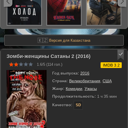
🇰🇿
Версия для Казахстана
Зомби-женщины Сатаны 2 (2016)
1.6/5 (
114
гол.)
IMDB 3.2
Год выпуска:
2016
Страна:
Великобритания
,
США
Жанр:
Комедии
,
Ужасы
Продолжительность:
1 ч 35 мин
Качество:
SD