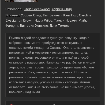
Режиссер:
Chris Greenwood
,
Уоррен Спид
В ролях:
Уоррен Спид
,
Пит Беннетт
,
Кэти Пол
,
Caroline
Elyssia
,
Ian Brown
,
Nadia Wilde
,
Тэмми Ноуэлл
,
Майкл
Филдинг
,
Виктория Хопкинс
,
Дэни Томпсон
Группа людей попадает в тушёную ловушку, когда в
заброшенном месте пробуждаются сексуально-
опасные зомби-женщины Сатаны. Они сталкиваются с
некромантией и жестокими испытаниями, пытаясь
понять природу зловещего ритуала и найти способ
остановить нашествие. Напряжение растёт, как и число
жертв, поэтому героям приходится принимать жёсткие
решения и объединяться ради спасения. По мере
развития событий скрытые мотивы и тайны прошлого
всплывают наружу, усложняя путь к свободе. Финал
оставляет шансы на выживание, но не снимает угрозы,
нависшей над ними.