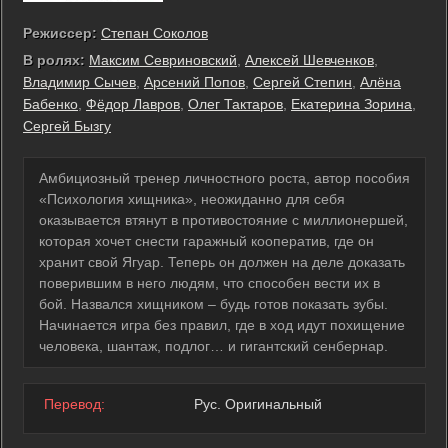
Режиссер:
Степан Соколов
В ролях:
Максим Севриновский
,
Алексей Шевченков
,
Владимир Сычев
,
Арсений Попов
,
Сергей Степин
,
Алёна
Бабенко
,
Фёдор Лавров
,
Олег Тактаров
,
Екатерина Зорина
,
Сергей Бызгу
Амбициозный тренер личностного роста, автор пособия
«Психология хищника», неожиданно для себя
оказывается втянут в противостояние с миллионершей,
которая хочет снести гаражный кооператив, где он
хранит свой Ягуар. Теперь он должен на деле доказать
поверившим в него людям, что способен вести их в
бой. Назвался хищником – будь готов показать зубы.
Начинается игра без правил, где в ход идут похищение
человека, шантаж, подлог… и гигантский сенбернар.
Перевод:
Рус. Оригинальный