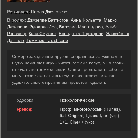
Режиссер:
Паоло Дженовезе
В ролях:
Джузеппе Баттистон
,
Анна Фольетта
,
Марко
Джаллини
,
Эдоардо Лео
,
Валерио Мастандреа
,
Альба
Рорвахер
,
Кася Смутняк
,
Бенедетта Поркароли
,
Элизабетта
Де Пало
,
Томмазо Татафьоре
Семеро закадычных друзей, собравшись за ужином, в
шутку начинают игру - читать все смс вслух, а на звонки
отвечать по громкой связи. Они и представить себе не
могут, какие скелеты вылезут из их шкафов и какие
удивительные открытия им предстоит сделать.
Подборки:
Психологические
Перевод:
Проф. многоголосый (iTunes),
Ital. Original, Цікава Ідея (укр),
1+1, Cine++ (укр)