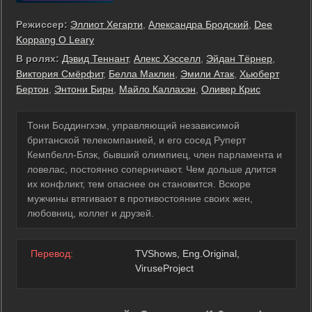
Режиссер:
Эллиот Хегарти
,
Александра Бродский
,
Dee
Koppang O Leary
В ролях:
Дэвид Теннант
,
Алекс Хэсселл
,
Эйдан Тёрнер
,
Виктория Смёрфит
,
Белла Маклин
,
Эмили Атак
,
Хьюберт
Бертон
,
Энтони Бирн
,
Майло Каллахэн
,
Оливер Крис
Тони Боддингхэм, управляющий независимой
британской телекомпанией, и его сосед Руперт
Кемпбелл-Блэк, бывший олимпиец, член парламента и
ловелас, постоянно соперничают. Чем дольше длится
их конфликт, тем опаснее он становится. Вскоре
мужчины втягивают в противостояние своих жен,
любовниц, коллег и друзей.
Перевод:
TVShows, Eng.Original,
ViruseProject