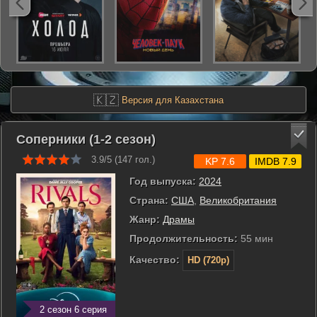
🇰🇿
Версия для Казахстана
Соперники (1-2 сезон)
3.9/5 (
147
гол.)
KP 7.6
IMDB 7.9
Год выпуска:
2024
Страна:
США
,
Великобритания
Жанр:
Драмы
Продолжительность:
55 мин
Качество:
HD (720p)
2 сезон 6 серия