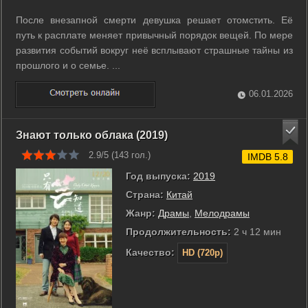
После внезапной смерти девушка решает отомстить. Её
путь к расплате меняет привычный порядок вещей. По мере
развития событий вокруг неё всплывают страшные тайны из
прошлого и о семье. ...
06.01.2026
Знают только облака (2019)
2.9/5 (
143
гол.)
IMDB 5.8
Год выпуска:
2019
Страна:
Китай
Жанр:
Драмы
,
Мелодрамы
Продолжительность:
2 ч 12 мин
Качество:
HD (720p)