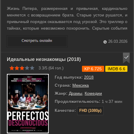
Жизнь Питера, размеренная и привычная, кардинально
меняется с возвращением брата. Старые устои рушатся, и
привычный порядок оказывается под угрозой. Это триллер о
тайнах, которые невозможно похоронить. Скрытые события
прошлого начинают предъявлять свои требования к
настоящему. ...
26.03.2026
Идеальные незнакомцы (2018)
3.3/5 (
64
гол.)
KP 6.725
IMDB 6.6
Год выпуска:
2018
Страна:
Мексика
Жанр:
Драмы
,
Комедии
Продолжительность:
1 ч 37 мин
Качество:
FHD (1080p)