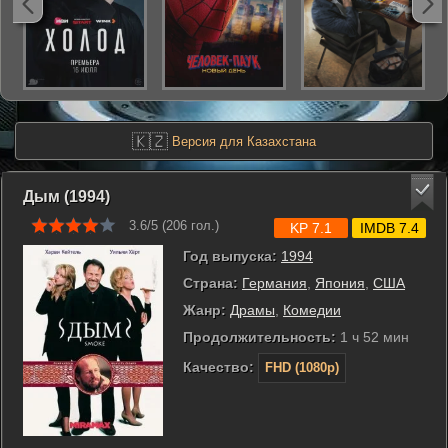
🇰🇿
Версия для Казахстана
Дым (1994)
3.6/5 (
206
гол.)
KP 7.1
IMDB 7.4
Год выпуска:
1994
Страна:
Германия
,
Япония
,
США
Жанр:
Драмы
,
Комедии
Продолжительность:
1 ч 52 мин
Качество:
FHD (1080p)