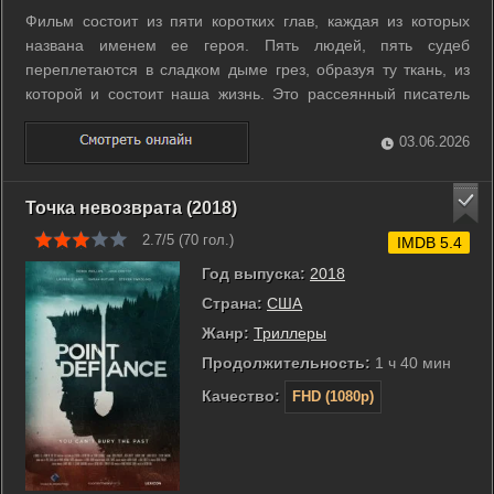
Фильм состоит из пяти коротких глав, каждая из которых
названа именем ее героя. Пять людей, пять судеб
переплетаются в сладком дыме грез, образуя ту ткань, из
которой и состоит наша жизнь. Это рассеянный писатель
Пол, потерявший жену. Он часто заходит за сигарами к Огги,
имеющему странную привычку фотографировать угол
03.06.2026
Третьей улицы и Седьмой ...
Точка невозврата (2018)
2.7/5 (
70
гол.)
IMDB 5.4
Год выпуска:
2018
Страна:
США
Жанр:
Триллеры
Продолжительность:
1 ч 40 мин
Качество:
FHD (1080p)