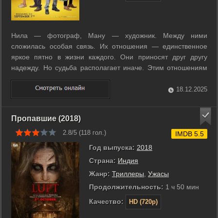
Нила — фотограф, Ману — художник. Между ними
сложилась особая связь. Их отношения — единственное
яркое пятно в жизни каждого. Они приносят друг другу
надежду. Но судьба располагает иначе. Этим отношениям
предстоит столкнуться с непредвидёнными изменениями. ...
18.12.2025
Пропавшие (2018)
2.8/5 (
118
гол.)
IMDB 5.5
Год выпуска:
2018
Страна:
Индия
Жанр:
Триллеры
,
Ужасы
Продолжительность:
1 ч 50 мин
Качество:
HD (720p)