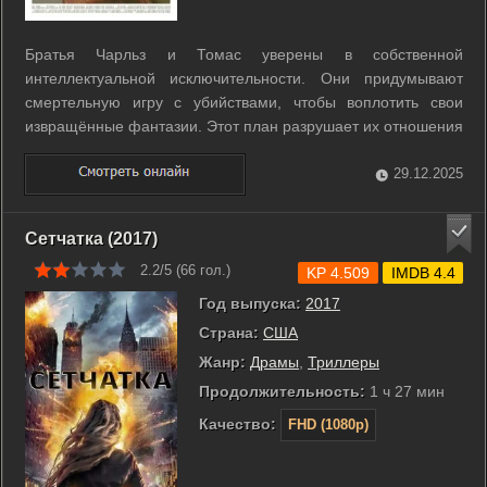
Братья Чарльз и Томас уверены в собственной
интеллектуальной исключительности. Они придумывают
смертельную игру с убийствами, чтобы воплотить свои
извращённые фантазии. Этот план разрушает их отношения
и приводит к ужасающим последствиям. ...
29.12.2025
Сетчатка (2017)
2.2/5 (
66
гол.)
KP 4.509
IMDB 4.4
Год выпуска:
2017
Страна:
США
Жанр:
Драмы
,
Триллеры
Продолжительность:
1 ч 27 мин
Качество:
FHD (1080p)