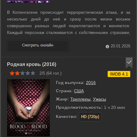
В Копенгагене происходит террористическая атака, и за
несколько дней до неё и сразу после жизни восьми
совершенно разных людей переплетаются и меняются.
Каждый персонаж сталкивается с собственными страхами,
потерями и выбором, которые обостряются на фоне
трагедии. Истории пересекаются случайно и намеренно,
20.01.2026
создавая сеть связей между незнакомцами и ...
Родная кровь (2016)
2/5 (
64
гол.)
IMDB 4.1
Год выпуска:
2016
Страна:
США
Жанр:
Триллеры
,
Ужасы
Продолжительность:
1 ч 20 мин
Качество:
HD (720p)