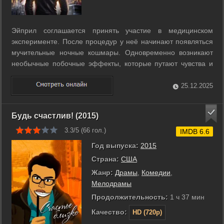
Эйприл соглашается принять участие в медицинском
эксперименте. После процедур у неё начинают появляться
мучительные ночные кошмары. Одновременно возникают
необычные побочные эффекты, которые путают чувства и
восприятие. Постепенно граница между сном и
реальностью размывается, и ей всё труднее отличить
25.12.2025
видения от жизни. ...
Будь счастлив! (2015)
3.3/5 (
66
гол.)
IMDB 6.6
Год выпуска:
2015
Страна:
США
Жанр:
Драмы
,
Комедии
,
Мелодрамы
Продолжительность:
1 ч 37 мин
Качество:
HD (720p)