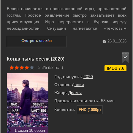
Вечер начинается с провокационной игры, предложенной
гостям. Простое развлечение быстро захватывает всех
присутствующих. Игра перерастает в бурную череду
неожиданностей. Ситуации нагнетаются «текстовым
напряжением» и непредсказуемыми поворотами. Фильм
фокусируется на тайнах, которые мы носим в карманах
26.01.2026
своих телефонов. Эти секреты меняют отношения ...
Когда пыль осела (2020)
3.8/5 (
52
гол.)
IMDB 7.6
Год выпуска:
2020
Страна:
Дания
Жанр:
Драмы
Продолжительность:
58 мин
Качество:
FHD (1080p)
1 сезон 10 серия