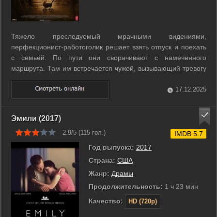
Тяжело преследуемый мрачными видениями,
перфекционист-работоголик решает взять отпуск и поехать
с семьёй. По пути они сворачивают с намеченного
маршрута. Там им встречается чужой, вызывающий тревогу
человек. Его появление запускает серию зловещих событий.
Вскоре отдых превращается в напряжённую борьбу с
17.12.2025
непонятными страхами и происходящим вокруг. ...
Эмили (2017)
2.9/5 (
115
гол.)
IMDB 5.7
Год выпуска:
2017
Страна:
США
Жанр:
Драмы
Продолжительность:
1 ч 23 мин
Качество:
HD (720p)