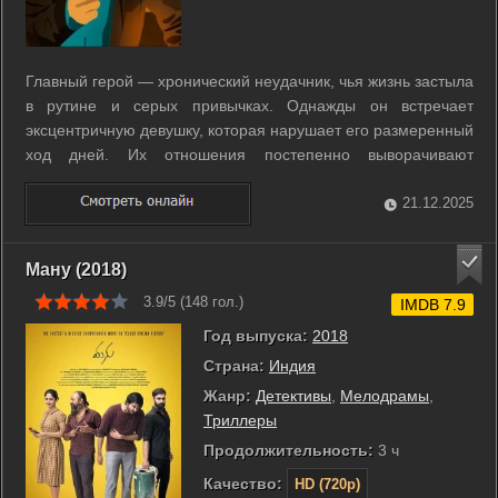
Главный герой — хронический неудачник, чья жизнь застыла
в рутине и серых привычках. Однажды он встречает
эксцентричную девушку, которая нарушает его размеренный
ход дней. Их отношения постепенно выворачивают
привычные представления героя о себе и мире. Маленькие
поступки и неожиданные разговоры заставляют его
21.12.2025
посмотреть на жизнь иначе. Фильм ...
Ману (2018)
3.9/5 (
148
гол.)
IMDB 7.9
Год выпуска:
2018
Страна:
Индия
Жанр:
Детективы
,
Мелодрамы
,
Триллеры
Продолжительность:
3 ч
Качество:
HD (720p)