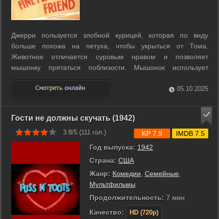
Джерри пользуется злобной курицей, которая по виду
больше похожа на петуха, чтобы укрыться от Тома.
Животное отличается суровым нравом и позволяет
мышонку прятаться поблизости. Мышонок использует
положение курицы как прикрытие, оставаясь незамеченным.
Напряжение между ними создаёт ряд коротких остроумных
05.10.2025
сцен. ...
Гости не должны скучать (1942)
3.8/5 (
111
гол.)
KP 7.9
IMDB 7.5
Год выпуска:
1942
Страна:
США
Жанр:
Комедии
,
Семейные
,
Мультфильмы
Продолжительность:
7 мин
Качество:
HD (720p)