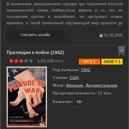
В маленьком американском городке три поколения богатой
американской семьи Амберсонов верили в то, что их
положение прочно и незыблемо, но наступают новые
времена, и такой привычный окружающий мир рушится до
основания. r r Избалованный и легкомысленный юный
Джордж Амберсон после смерти отца совсем «теряет
01.05.2025
голову» от свалившегося на него богатства. ...
Прелюдия к войне (1942)
3.3/5 (
149
гол.)
KP 6.1
IMDB 7.1
Год выпуска:
1942
Страна:
США
Жанр:
Военные
,
Документальные
Продолжительность:
52 мин
Качество:
SD