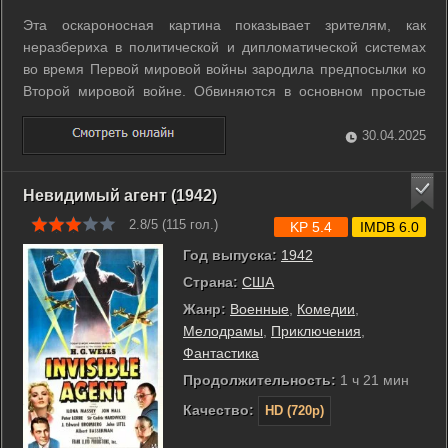
Эта оскароносная картина показывает зрителям, как
неразбериха в политической и дипломатической системах
во время Первой мировой войны зародила предпосылки ко
Второй мировой войне. Обвиняются в основном простые
жители США, которые искренне верили, что проблемы
остального мира никогда не коснутся их. Пока Америка
30.04.2025
находится в бездействии, Япония и ...
Невидимый агент (1942)
2.8/5 (
115
гол.)
KP 5.4
IMDB 6.0
Год выпуска:
1942
Страна:
США
Жанр:
Военные
,
Комедии
,
Мелодрамы
,
Приключения
,
Фантастика
Продолжительность:
1 ч 21 мин
Качество:
HD (720p)