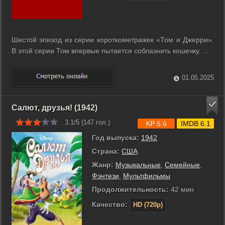
Шестой эпизод из серии короткометражек «Том и Джерри».
В этой серии Том впервые пытается соблазнить кошечку. ...
01.05.2025
Салют, друзья! (1942)
3.1/5 (
147
гол.)
KP 6.6
IMDB 6.1
Год выпуска:
1942
Страна:
США
Жанр:
Музыкальные
,
Семейные
,
Фэнтези
,
Мультфильмы
Продолжительность:
42 мин
Качество:
HD (720p)