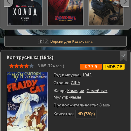
🇰🇿
Версия для Казахстана
Кот-трусишка (1942)
3.8/5 (
124
гол.)
KP 7.9
IMDB 7.5
Год выпуска:
1942
Страна:
США
Жанр:
Комедии
,
Семейные
,
Мультфильмы
Продолжительность:
8 мин
Качество:
HD (720p)