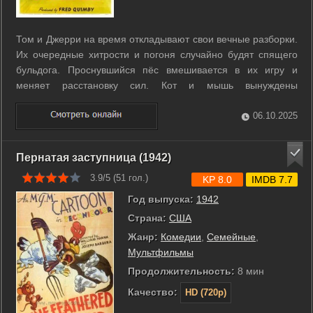
Том и Джерри на время откладывают свои вечные разборки.
Их очередные хитрости и погоня случайно будят спящего
бульдога. Проснувшийся пёс вмешивается в их игру и
меняет расстановку сил. Кот и мышь вынуждены
реагировать на новую угрозу вместо привычных
столкновений друг с другом. Ситуация заставляет их
06.10.2025
пересмотреть тактику и искать способы избежать ...
Пернатая заступница (1942)
3.9/5 (
51
гол.)
KP 8.0
IMDB 7.7
Год выпуска:
1942
Страна:
США
Жанр:
Комедии
,
Семейные
,
Мультфильмы
Продолжительность:
8 мин
Качество:
HD (720p)