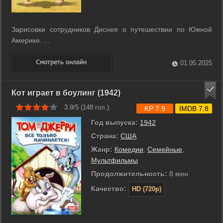
Зарисовки сотрудников Диснея о путешествии по Южной
Америке. ...
01.05.2025
Кот играет в боулинг (1942)
3.9/5 (
148
гол.)
KP 7.9
IMDB 7.8
Год выпуска:
1942
Страна:
США
Жанр:
Комедии
,
Семейные
,
Мультфильмы
Продолжительность:
8 мин
Качество:
HD (720p)