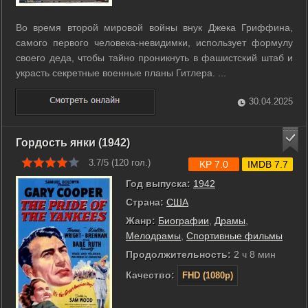
Во время второй мировой войны внук Джека Гриффина,
самого первого человека-невидимки, использует формулу
своего деда, чтобы тайно проникнуть в фашистский штаб и
украсть секретные военные планы Гитлера. ...
30.04.2025
Гордость янки (1942)
3.7/5 (
120
гол.)
KP 7.0
IMDB 7.7
Год выпуска:
1942
Страна:
США
Жанр:
Биографии
,
Драмы
,
Мелодрамы
,
Спортивные фильмы
Продолжительность:
2 ч 8 мин
Качество:
FHD (1080p)