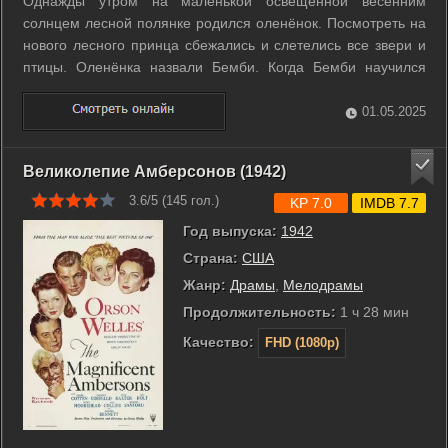
Однажды утром на маленькой освещенной весенним
солнцем лесной полянке родился оленёнок. Посмотреть на
нового лесного принца сбежались и слетелись все звери и
птицы. Оленёнка назвали Бемби. Когда Бемби научился
ходить и разговаривать он обзавелся друзьями - зайчонком
Топотуном и скунсом Цветочком. А однажды на лугу, куда
01.05.2025
привела его мама, Бемби ...
Великолепие Амберсонов (1942)
3.6/5 (
145
гол.)
KP 7.0
IMDB 7.7
Год выпуска:
1942
Страна:
США
Жанр:
Драмы
,
Мелодрамы
Продолжительность:
1 ч 28 мин
Качество:
FHD (1080p)