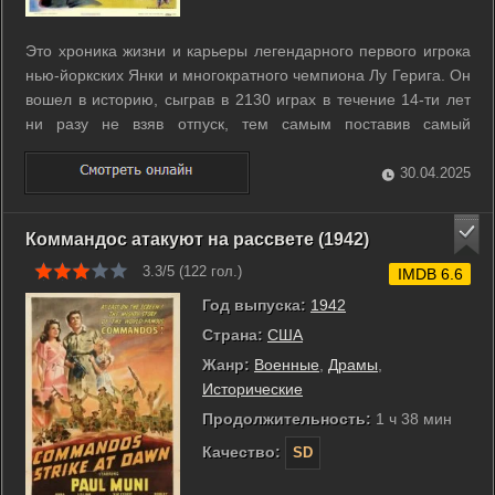
Это хроника жизни и карьеры легендарного первого игрока
нью-йоркских Янки и многократного чемпиона Лу Герига. Он
вошел в историю, сыграв в 2130 играх в течение 14-ти лет
ни разу не взяв отпуск, тем самым поставив самый
знаменитый из бейсбольных рекордов и получив прозвище
«Железный человек». В 1932 году во встрече с командой
30.04.2025
Филадельфии Гериг стал ...
Коммандос атакуют на рассвете (1942)
3.3/5 (
122
гол.)
IMDB 6.6
Год выпуска:
1942
Страна:
США
Жанр:
Военные
,
Драмы
,
Исторические
Продолжительность:
1 ч 38 мин
Качество:
SD