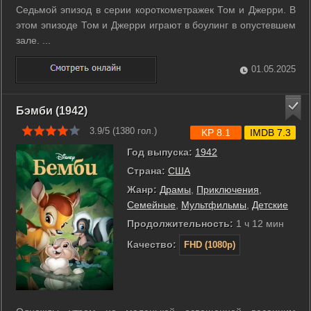
Седьмой эпизод в серии короткометражек Том и Джерри. В
этом эпизоде Том и Джерри играют в боулинг в опустевшем
зале. ...
01.05.2025
Бэмби (1942)
3.9/5 (
1380
гол.)
KP 8.1
IMDB 7.3
Год выпуска:
1942
Страна:
США
Жанр:
Драмы
,
Приключения
,
Семейные
,
Мультфильмы
,
Детские
Продолжительность:
1 ч 12 мин
Качество:
FHD (1080p)