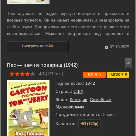
Том слушает по радио жуткую историю о призраках и
всерьёз пугается. Он начинает нервничать и реагировать на
любые звуки. Джерри замечает его состояние и решает этим
воспользоваться. Мышонок устраивает ряд проделок и
ловушек, чтобы ещё сильнее напугать Тома. Обманчивые
признаки сверхъестественного доводят Томa до паники,
07.10.2025
пока Джерри продолжает ...
Пес — нам не товарищ (1942)
4/5 (
127
гол.)
KP 8.0
IMDB 7.8
Год выпуска:
1942
Страна:
США
Жанр:
Комедии
,
Семейные
,
Мультфильмы
Продолжительность:
8 мин
Качество:
HD (720p)