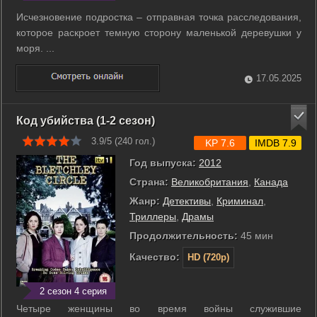
Исчезновение подростка – отправная точка расследования,
которое раскроет темную сторону маленькой деревушки у
моря. ...
17.05.2025
Код убийства (1-2 сезон)
3.9/5 (
240
гол.)
KP 7.6
IMDB 7.9
Год выпуска:
2012
Страна:
Великобритания
,
Канада
Жанр:
Детективы
,
Криминал
,
Триллеры
,
Драмы
Продолжительность:
45 мин
Качество:
HD (720p)
2 сезон 4 серия
Четыре женщины во время войны служившие