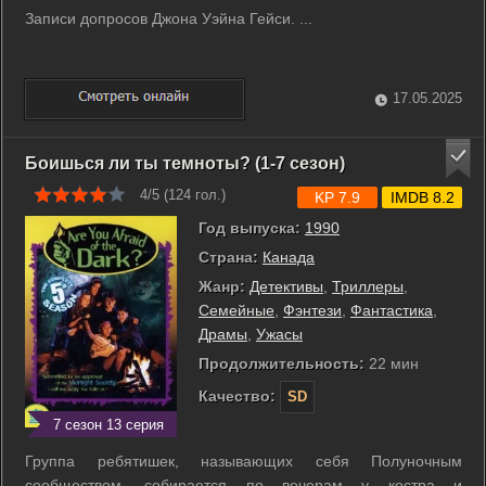
Записи допросов Джона Уэйна Гейси. ...
17.05.2025
Боишься ли ты темноты? (1-7 сезон)
4/5 (
124
гол.)
KP 7.9
IMDB 8.2
Год выпуска:
1990
Страна:
Канада
Жанр:
Детективы
,
Триллеры
,
Семейные
,
Фэнтези
,
Фантастика
,
Драмы
,
Ужасы
Продолжительность:
22 мин
Качество:
SD
7 сезон 13 серия
Группа ребятишек, называющих себя Полуночным
сообществом, собирается по вечерам у костра и