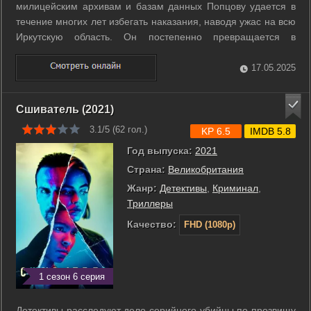
милицейским архивам и базам данных Попцову удается в
течение многих лет избегать наказания, наводя ужас на всю
Иркутскую область. Он постепенно превращается в
полумистического персонажа, неуловимого демона, от
которого нет спасения. И все же оперативники во главе с
17.05.2025
Ковалевым, пройдя через ...
Сшиватель (2021)
3.1/5 (
62
гол.)
KP 6.5
IMDB 5.8
Год выпуска:
2021
Страна:
Великобритания
Жанр:
Детективы
,
Криминал
,
Триллеры
Качество:
FHD (1080p)
1 сезон 6 серия
Детективы расследуют дело серийного убийцы по прозвищу