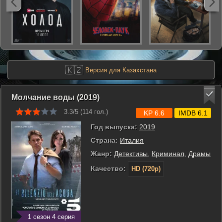
🇰🇿
Версия для Казахстана
Молчание воды (2019)
3.3/5 (
114
гол.)
KP 6.6
IMDB 6.1
Год выпуска:
2019
Страна:
Италия
Жанр:
Детективы
,
Криминал
,
Драмы
Качество:
HD (720p)
1 сезон 4 серия