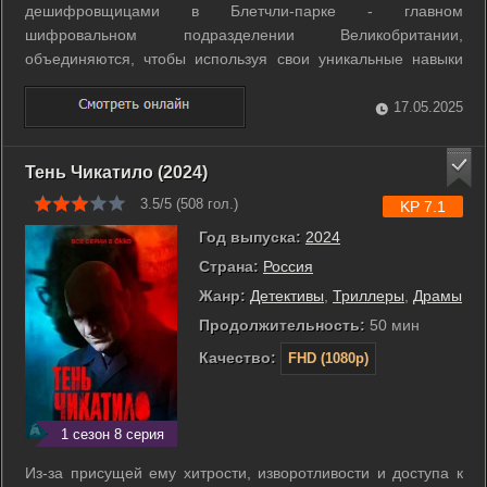
дешифровщицами в Блетчли-парке - главном
шифровальном подразделении Великобритании,
объединяются, чтобы используя свои уникальные навыки
поймать серийного убийцу. ...
17.05.2025
Тень Чикатило (2024)
3.5/5 (
508
гол.)
KP 7.1
Год выпуска:
2024
Страна:
Россия
Жанр:
Детективы
,
Триллеры
,
Драмы
Продолжительность:
50 мин
Качество:
FHD (1080p)
1 сезон 8 серия
Из-за присущей ему хитрости, изворотливости и доступа к