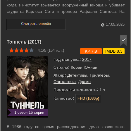
когда в институт врывается вооружённый юноша и убивает
студента Карлоса Сото и тренера Рафаэля Сантоса. На
место преступления приезжает сотрудник полиции Ева
Эрнандес. Томас предлагает ей свою помощь в
17.05.2025
расследовании убийства. После того, как был ...
Тоннель (2017)
4.1/5 (
154
гол.)
KP 7.9
IMDB 8.3
Год выпуска:
2017
Страна:
Корея Южная
Жанр:
Детективы
,
Триллеры
,
Фантастика
,
Драмы
Продолжительность:
1 ч
Качество:
FHD (1080p)
1 сезон 16 серия
В 1986 году во время расследования дела хвасонского