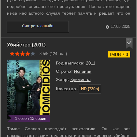
подробно описаны его преступления. После этого парень
из-за несчастного случая теряет память и решает, что он
сам и есть маньяк. С этого момента Тон-щик начинает
меняться. Полицейская Щим Бо-гён решает использовать
17.05.2025
эту возможность, чтобы ...
Убийство (2011)
3.5/5 (
124
гол.)
IMDB 7.3
Год выпуска:
2011
Страна:
Испания
Жанр:
Криминал
Качество:
HD (720p)
1 сезон 13 серия
Томас Соллер преподаёт психологию. Он как раз
рассказывает своим студентам историю мировых убийств,