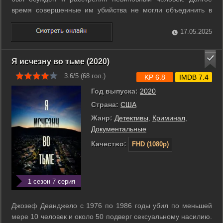
время совершенные им убийства не могли объединить в
одно дело. Маньяков такого калибра просто не
существовало в СССР, поэтому органы правопорядка
17.05.2025
оказались не готовы к борьбе с «Бешеным ...
Я исчезну во тьме (2020)
3.6/5 (
68
гол.)
KP 6.8
IMDB 7.4
Год выпуска:
2020
Страна:
США
Жанр:
Детективы
,
Криминал
,
Документальные
Качество:
FHD (1080p)
1 сезон 7 серия
Джозеф Деанджело с 1976 по 1986 годы убил по меньшей
мере 10 человек и около 50 подверг сексуальному насилию.