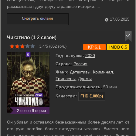
рассказывает друг другу страшные истории. ...
17.05.2025
Чикатило (1-2 сезон)
3.4/5 (
852
гол.)
KP 6.1
IMDB 6.5
Год выпуска:
2020
Страна:
Россия
Жанр:
Детективы
,
Криминал
,
Триллеры
,
Драмы
Продолжительность:
50 мин
Качество:
FHD (1080p)
2 сезон 9 серия
Он убивал и оставался безнаказанным более десяти лет, от
его руки погибло более пятидесяти человек. Вместо него
был осужден и расстрелян невиновный человек. Долгое