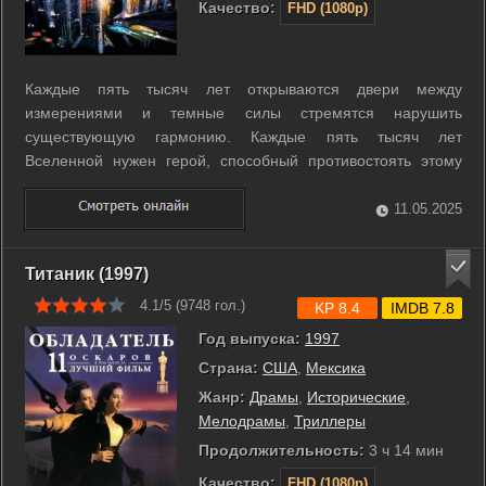
Качество:
FHD (1080p)
Каждые пять тысяч лет открываются двери между
измерениями и темные силы стремятся нарушить
существующую гармонию. Каждые пять тысяч лет
Вселенной нужен герой, способный противостоять этому
злу. XXIII век. Нью-йоркский таксист Корбен Даллас должен
решить глобальную задачу - спасение всего рода
11.05.2025
человеческого. Зло в виде раскаленной массы, наделенной
...
Титаник (1997)
4.1/5 (
9748
гол.)
KP 8.4
IMDB 7.8
Год выпуска:
1997
Страна:
США
,
Мексика
Жанр:
Драмы
,
Исторические
,
Мелодрамы
,
Триллеры
Продолжительность:
3 ч 14 мин
Качество:
FHD (1080p)