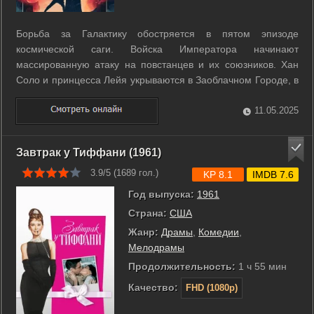
Борьба за Галактику обостряется в пятом эпизоде
космической саги. Войска Императора начинают
массированную атаку на повстанцев и их союзников. Хан
Соло и принцесса Лейя укрываются в Заоблачном Городе, в
котором их и захватывает Дарт Вейдер, в то время как Люк
Скайуокер находится на таинственной планете джунглей
11.05.2025
Дагоба. Там Мастер - джедай Йода ...
Завтрак у Тиффани (1961)
3.9/5 (
1689
гол.)
KP 8.1
IMDB 7.6
Год выпуска:
1961
Страна:
США
Жанр:
Драмы
,
Комедии
,
Мелодрамы
Продолжительность:
1 ч 55 мин
Качество:
FHD (1080p)