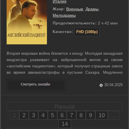
Италия
Жанр:
Военные
,
Драмы
,
Мелодрамы
Продолжительность:
2 ч 42 мин
Качество:
FHD (1080p)
Вторая мировая война близится к концу. Молодая канадская
медсестра ухаживает на заброшенной вилле за своим
«английским пациентом», который получил страшные ожоги
во время авиакатастрофы в пустыне Сахара. Медленно
угасая, он воскрешает в памяти свой страстный роман с
замужней женщиной, сметенный ураганом войны и
30.04.2025
банальными предрассудками, что в ...
Раньше
1
2
3
4
5
6
7
8
9
10
...
14