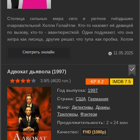
Столица сильных мира сего и уютное гнёздышко
очаровательной Холли Голайтли. Кто-то назовет её девицей
по вызову, кто-то - авантюристкой. Одни подумают, что она
хитра как лисица, другие решат, что тупа как пробка. Холли
это безразлично. Она наслаждается жизнью, меняет наряды
и ищет богатого жениха. Но однажды этажом выше селится
11.05.2025
симпатичный молодой ...
Адвокат дьявола (1997)
3.9/5 (
4620
гол.)
KP 8.2
IMDB 7.5
Год выпуска:
1997
Страна:
США
,
Германия
Жанр:
Детективы
,
Драмы
,
Триллеры
,
Фэнтези
Продолжительность:
2 ч 24 мин
Качество:
FHD (1080p)