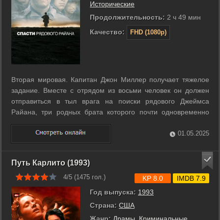
Исторические
Продолжительность:
2 ч 49 мин
Качество:
FHD (1080p)
Вторая мировая. Капитан Джон Миллер получает тяжелое
задание. Вместе с отрядом из восьми человек он должен
отправиться в тыл врага на поиски рядового Джеймса
Райана, три родных брата которого почти одновременно
погибли на полях сражений. Командование приняло
решение демобилизовать Райана и отправить его на родину
01.05.2025
к безутешной матери. Но чтобы ...
Путь Карлито (1993)
4/5 (
1475
гол.)
KP 8.0
IMDB 7.9
Год выпуска:
1993
Страна:
США
Жанр:
Драмы
,
Криминальные
,