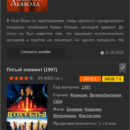
В Нью-Йорк по приглашению главы крупного юридического
концерна прибывает Кевин Ломакс, молодой адвокат. До
этого он был известен тем, что защищал исключительно
негодяев и притом не проиграл ни одного процесса. На
новом месте работы он вполне счастлив, он живет в
роскошной квартире с любящей женой, его окружают
11.05.2025
интересные люди. ...
Пятый элемент (1997)
4/5 (
6402
гол.)
KP 8.1
IMDB 7.6
Год выпуска:
1997
Страна:
Франция
,
Великобритания
,
США
Жанр:
Боевики
,
Комедии
,
Мелодрамы
,
Фантастика
Продолжительность:
2 ч 6 мин