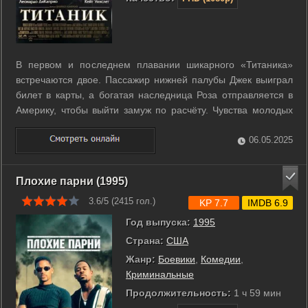
В первом и последнем плавании шикарного «Титаника»
встречаются двое. Пассажир нижней палубы Джек выиграл
билет в карты, а богатая наследница Роза отправляется в
Америку, чтобы выйти замуж по расчёту. Чувства молодых
людей только успевают расцвести, и даже не классовые
различия создадут испытания влюблённым, а айсберг,
06.05.2025
вставший на пути считавшегося ...
Плохие парни (1995)
3.6/5 (
2415
гол.)
KP 7.7
IMDB 6.9
Год выпуска:
1995
Страна:
США
Жанр:
Боевики
,
Комедии
,
Криминальные
Продолжительность:
1 ч 59 мин