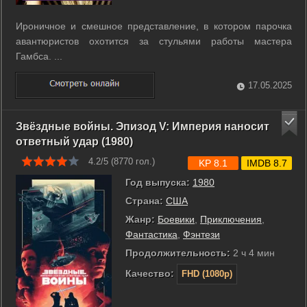
Ироничное и смешное представление, в котором парочка
авантюристов охотится за стульями работы мастера
Гамбса. ...
17.05.2025
Звёздные войны. Эпизод V: Империя наносит
ответный удар (1980)
4.2/5 (
8770
гол.)
KP 8.1
IMDB 8.7
Год выпуска:
1980
Страна:
США
Жанр:
Боевики
,
Приключения
,
Фантастика
,
Фэнтези
Продолжительность:
2 ч 4 мин
Качество:
FHD (1080p)