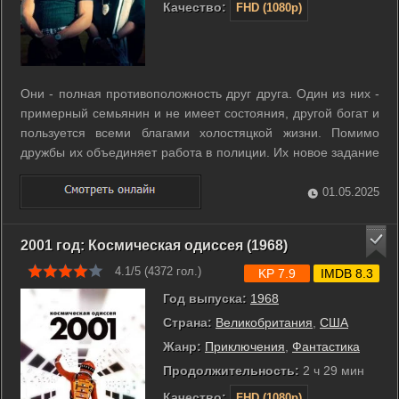
Качество:
FHD (1080p)
Они - полная противоположность друг друга. Один из них -
примерный семьянин и не имеет состояния, другой богат и
пользуется всеми благами холостяцкой жизни. Помимо
дружбы их объединяет работа в полиции. Их новое задание
- поймать жестокого преступника, укравшего наркотики с
секретного склада, а также спасти девушку, которая
01.05.2025
случайно оказалась на ...
2001 год: Космическая одиссея (1968)
4.1/5 (
4372
гол.)
KP 7.9
IMDB 8.3
Год выпуска:
1968
Страна:
Великобритания
,
США
Жанр:
Приключения
,
Фантастика
Продолжительность:
2 ч 29 мин
Качество:
FHD (1080p)