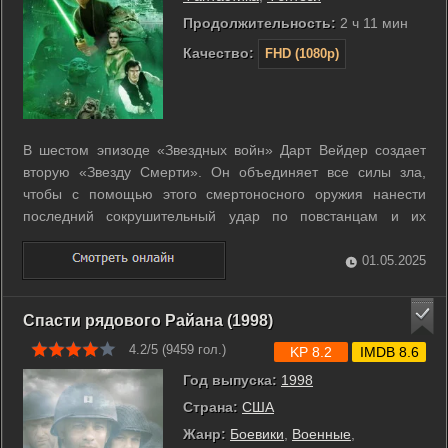
Продолжительность:
2 ч 11 мин
Качество:
FHD (1080p)
В шестом эпизоде «Звездных войн» Дарт Вейдер создает
вторую «Звезду Смерти». Он объединяет все силы зла,
чтобы с помощью этого смертоносного оружия нанести
последний сокрушительный удар по повстанцам и их
союзникам. Люк Скайуокер вместе с принцессой Лейей и
верными дроидами R2D2 и C-3PO отправляется спасать
01.05.2025
своего друга Хана Соло, который попал в ...
Спасти рядового Райана (1998)
4.2/5 (
9459
гол.)
KP 8.2
IMDB 8.6
Год выпуска:
1998
Страна:
США
Жанр:
Боевики
,
Военные
,