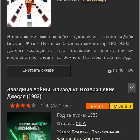
Экипаж космического корабля «Дискавери» - капитаны Дэйв
Боумэн, Фрэнк Пул и их бортовой компьютер HAL 9000 -
должны исследовать район галактики и понять, почему
инопланетяне следят за Землей. На этом пути их ждет
множество неожиданных открытий. ...
01.05.2025
Звёздные войны. Эпизод VI: Возвращение
Джедая (1983)
4.1/5 (
7304
гол.)
KP 8.2
IMDB 8.3
Год выпуска:
1983
Страна:
США
Жанр:
Боевики
,
Приключения
,
Фантастика
,
Фэнтези