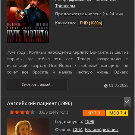
Триллеры
Продолжительность:
2 ч 24 мин
Качество:
FHD (1080p)
70-е годы. Крупный наркоделец Карлито Бриганте вышел из
тюрьмы, где отбыл пять лет. Теперь, возвращаясь в
испанский квартал Нью-Йорка к любимой женщине, он
хочет все бросить и начать честную жизнь. Однако
криминальное прошлое и просьба близкого друга, адвоката
Клейнфилда, ввязавшегося в опасную авантюру,
01.05.2025
неудержимо тянут Карлито в пучину гибели… ...
Английский пациент (1996)
3.8/5 (
1449
гол.)
KP 7.8
IMDB 7.4
Год выпуска:
1996
Страна:
США
,
Великобритания
,