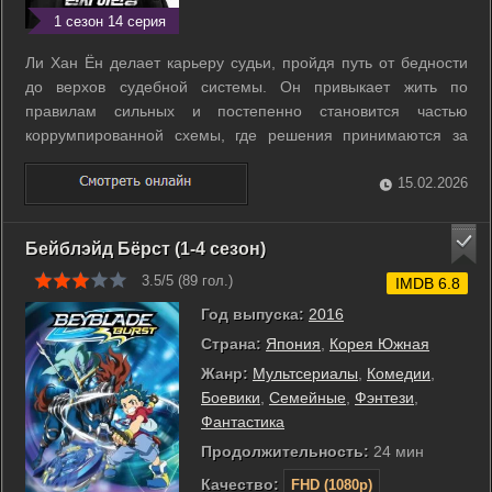
1 сезон 14 серия
Ли Хан Ён делает карьеру судьи, пройдя путь от бедности
до верхов судебной системы. Он привыкает жить по
правилам сильных и постепенно становится частью
коррумпированной схемы, где решения принимаются за
деньги и связи. После громкого приговора против
влиятельного бизнесмена он погибает при загадочных
15.02.2026
обстоятельствах. Очнувшись в прошлом, он ...
Бейблэйд Бёрст (1-4 сезон)
3.5/5 (
89
гол.)
IMDB 6.8
Год выпуска:
2016
Страна:
Япония
,
Корея Южная
Жанр:
Мультсериалы
,
Комедии
,
Боевики
,
Семейные
,
Фэнтези
,
Фантастика
Продолжительность:
24 мин
Качество:
FHD (1080p)