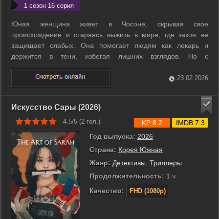
1 сезон 16 серия
Юная женщина живет в Чосоне, скрывая свое
происхождение и стараясь выжить в мире, где закон не
защищает слабых. Она помогает людям как лекарь и
держится в тени, избегая лишних взглядов. Но с
наступлением ночи она меняется и выходит на улицы,
чтобы отнимать нажитое нечестным путем у тех, кто
23.02.2026
злоупотребляет властью. Расследованием ее дел
занимается ...
Искусство Сары (2026)
4.5/5 (
2
гол.)
KP 8.2
IMDB 7.3
Год выпуска:
2026
Страна:
Корея Южная
Жанр:
Детективы
,
Триллеры
Продолжительность:
1 ч
Качество:
FHD (1080p)