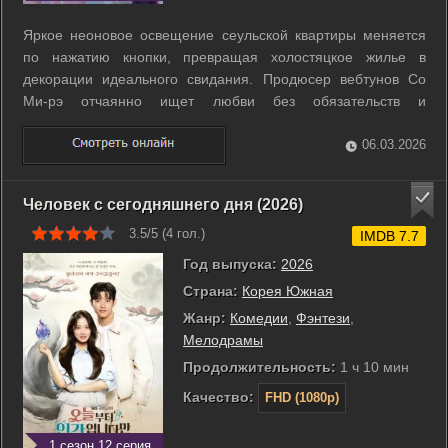
Яркое неоновое освещение сеульской квартиры меняется
по нажатию кнопки, превращая холостяцкое жилье в
декорации идеального свидания. Продюсер вебтунов Со
Ми-рэ отчаянно ищет любви без обязательств и
подписывается на сервис, где можно выбрать безупречного
цифрового парня. Она хочет контролировать чувства, но
06.03.2026
система выдает критический сбой. Ее ...
Человек с сегодняшнего дня (2026)
3.5/5 (
4
гол.)
IMDB 7.7
Год выпуска:
2026
Страна:
Корея Южная
Жанр:
Комедии
,
Фэнтези
,
Мелодрамы
Продолжительность:
1 ч 10 мин
Качество:
FHD (1080p)
1 сезон 12 серия