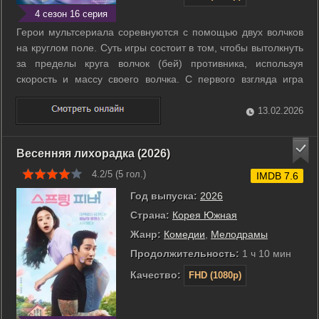
4 сезон 16 серия
Герои мультсериала соревнуются с помощью двух волчков
на круглом поле. Суть игры состоит в том, чтобы вытолкнуть
за пределы круга волчок (бей) противника, используя
скорость и массу своего волчка. С первого взгляда игра
может показаться простой, но для победы в ней
необходимы навыки и техника, которые оттачиваются путем
13.02.2026
долгих тренировок. Такой ...
Весенняя лихорадка (2026)
4.2/5 (
5
гол.)
IMDB 7.6
Год выпуска:
2026
Страна:
Корея Южная
Жанр:
Комедии
,
Мелодрамы
Продолжительность:
1 ч 10 мин
Качество:
FHD (1080p)