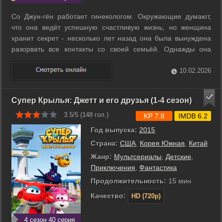
Со Джун-гён работает гинекологом. Окружающие думают,
что она ведёт успешную счастливую жизнь, но женщина
хранит секрет - несколько лет назад она была вынуждена
разорвать все контакты со своей семьёй. Однажды она
встречает мужчину, который положит конец её одиночеству.
...
10.02.2026
Супер Крылья: Джетт и его друзья (1-4 сезон)
3.5/5 (
148
гол.)
KP 7.8
IMDB 6.2
Год выпуска:
2015
Страна:
США
,
Корея Южная
,
Китай
Жанр:
Мультсериалы
,
Детские
,
Приключения
,
Фантастика
Продолжительность:
15 мин
Качество:
HD (720p)
4 сезон 40 серия