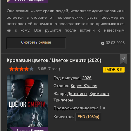
Она веками живет среди людей, исполняет чужие желания и
остается в стороне от человеческих чувств. Бессмертие
позволяет ей не думать о последствиях и не привязываться
ни к кому. Все рушится после встречи с известным
спортсменом, который отчаянно хочет изменить свою
судьбу. Один неверный выбор лишает ее прежней силы и
02.03.2026
превращает в обычного ...
Кровавый цветок / Цветок смерти (2026)
3.6/5 (
7
гол.)
IMDB 8.9
Год выпуска:
2026
Страна:
Корея Южная
Жанр:
Детективы
,
Криминал
,
Триллеры
Продолжительность:
1 ч
Качество:
FHD (1080p)
1 сезон 8 серия