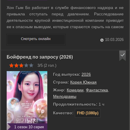
Хон Гым Бо работает в службе финансового надзора и не
привыкла отступать перед давлением. Расследование
деятельности крупной инвестиционной компании приводит
ее к опасным выводам, которые стараются скрыть на самом
верху. После гибели человека, готового дать показания, она
понимает, что официальным путем правды не добиться. Хон
10.03.2026
Гым Бо меняет ...
Бойфренд по запросу (2026)
3/5 (
2
гол.)
Год выпуска:
2026
Страна:
Корея Южная
Жанр:
Комедии
,
Фантастика
,
Мелодрамы
Продолжительность:
1 ч
Качество:
FHD (1080p)
1 сезон 10 серия