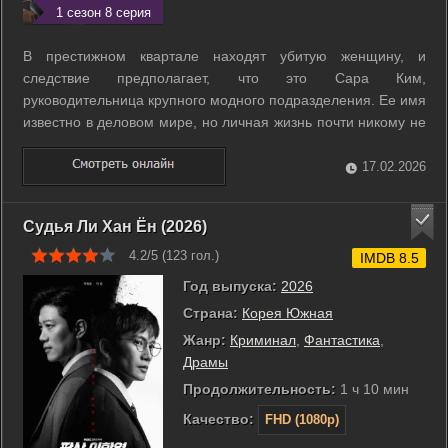
1 сезон 8 серия
В престижном квартале находят убитую женщину, и
следствие предполагает, что это Сара Ким,
руководительница крупного модного подразделения. Ее имя
известно в деловом мире, но личная жизнь почти никому не
знакома. Детектив Пак Му Гён начинает проверять
окружение Сары и сталкивается с противоречиями в
17.02.2026
показаниях. Выясняется, что многие знали о ней ...
Судья Ли Хан Ён (2026)
4.2/5 (
123
гол.)
IMDB 8.5
Год выпуска:
2026
Страна:
Корея Южная
Жанр:
Криминал
,
Фантастика
,
Драмы
Продолжительность:
1 ч 10 мин
Качество:
FHD (1080p)