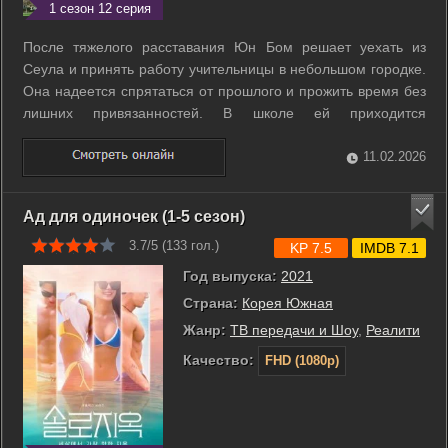
1 сезон 12 серия
После тяжелого расставания Юн Бом решает уехать из
Сеула и принять работу учительницы в небольшом городке.
Она надеется спрятаться от прошлого и прожить время без
лишних привязанностей. В школе ей приходится
сталкиваться с замкнутым коллективом и постоянными
слухами, которые быстро расползаются среди местных. Юн
11.02.2026
Бом старается держаться в стороне и ...
Ад для одиночек (1-5 сезон)
3.7/5 (
133
гол.)
KP 7.5
IMDB 7.1
Год выпуска:
2021
Страна:
Корея Южная
Жанр:
ТВ передачи и Шоу
,
Реалити
Качество:
FHD (1080p)