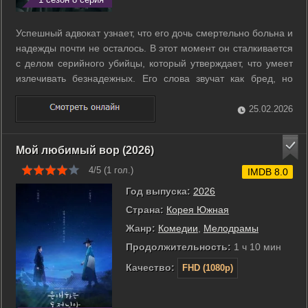
Успешный адвокат узнает, что его дочь смертельно больна и
надежды почти не осталось. В этот момент он сталкивается
с делом серийного убийцы, который утверждает, что умеет
излечивать безнадежных. Его слова звучат как бред, но
совпадения слишком точны, чтобы их игнорировать. Адвокат
решается защищать человека, которому никто не верит.
25.02.2026
Пока суд и ...
Мой любимый вор (2026)
4/5 (
1
гол.)
IMDB 8.0
Год выпуска:
2026
Страна:
Корея Южная
Жанр:
Комедии
,
Мелодрамы
Продолжительность:
1 ч 10 мин
Качество:
FHD (1080p)