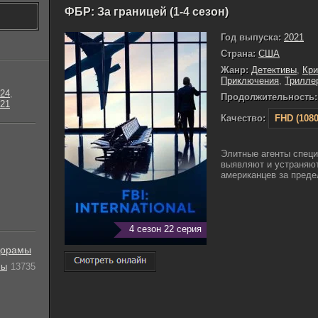
ФБР: За границей (1-4 сезон)
Год выпуска:
2021
Страна:
США
Жанр:
Детективы
,
Кр
Приключения
,
Трилле
24
,
Продолжительность:
21
Качество:
FHD (1080
Элитные агенты спец
выявляют и устраняю
американцев за предел
4 сезон 22 серия
орамы
лы
13735