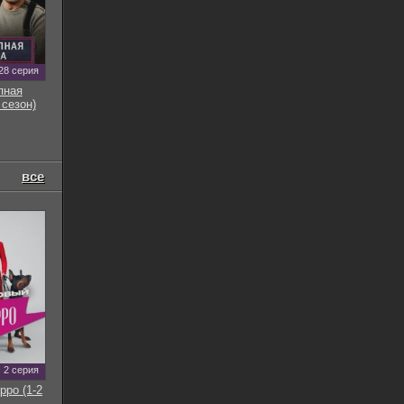
28 серия
пная
 сезон)
все
2 серия
рро (1-2