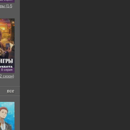
ры (1-5
8 серия
2 сезон)
все