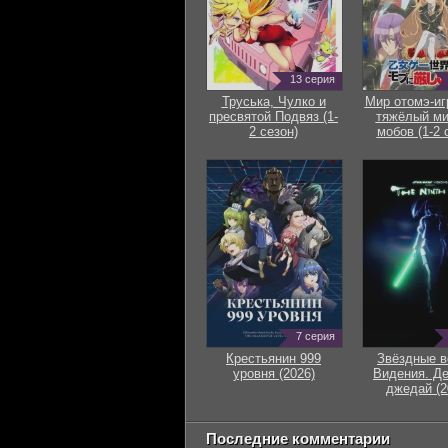
13 серия
Труська, Чулко и
Мир отомэ-иг
пресвятой Подвяз (1-
тяжёлый ми
2 сезон)
мобов (1-2 
7 серия
Крестьянин 999
Звёздные в
уровня (2026)
Видения. Д
джедай (2
Последние комментарии