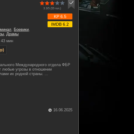
3.3/5 (
55
гол.)
KP 6.5
IMDB 6.2
иминал
,
Боевики
,
ры
,
Драмы
43 мин
p)
иального Международного отдела ФБР
т любые угрозы в отношении
ами их родной страны. ...
16.06.2025