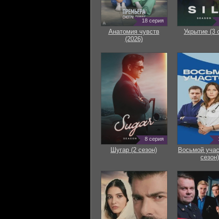
18 серия
Анатомия чувств
Укрытие (3 
(2026)
8 серия
Шугар (2 сезон)
Восьмой учас
сезон)