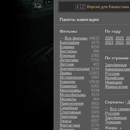
🇰🇿
Версия для Казахстана
Панель навигации
Фильмы
По году
—
Все фильмы
44613
2026
,
2025
,
20
Биографии
1873
2023
,
2022
,
20
Боевики
8156
Вестерны
496
Военные
2082
По странам
Детективы
3703
Детские
401
Зарубежные
Документальные
1219
Американские
Драмы
21601
Русские
Исторические
1897
Индийские
Комедии
13618
Немецкие
Криминал
6262
Французские
Мелодрамы
8339
Мультфильмы
2574
Мюзиклы
904
Сериалы
|
Д
Приключения
4802
Семейные
3706
—
Все сериа
Cпортивные
1005
Русские
Триллеры
9939
Зарубежные
Ужасы
6057
Турецкие
Фантастика
3776
Жанры
►
Фэнтези
3785