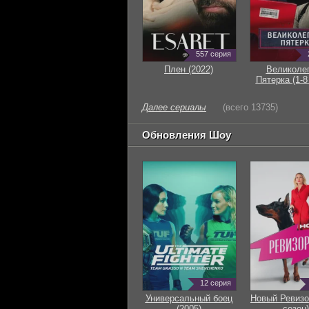
557 серия
Плен (2022)
Великоле
Пятерка (1-8
Далее сериалы
(всего 13735)
Обновления Шоу
12 серия
Универсальный боец
Новый Ревизо
(2005)
сезон)