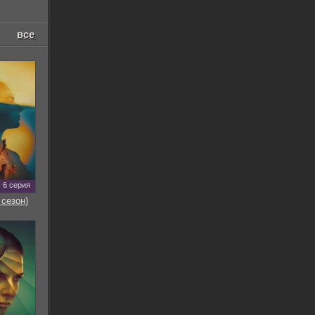
все
6 серия
 сезон)