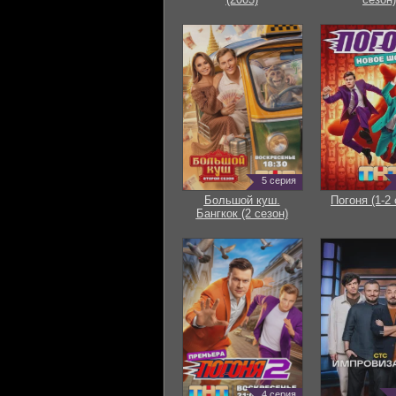
5 серия
Большой куш.
Погоня (1-2 
Бангкок (2 сезон)
4 серия