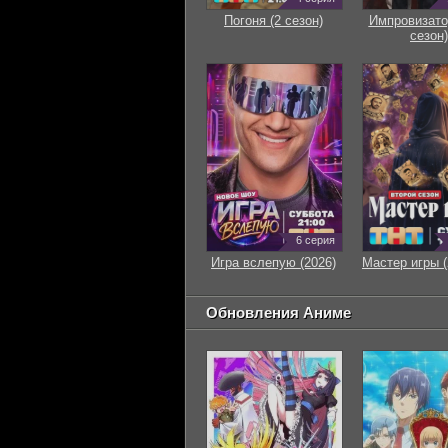
Погоня (2 сезон)
Импровизато
сезон)
6 серия
Игра вслепую (2026)
Мастер игры (
Обновления Аниме