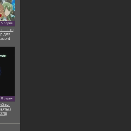
5 серия
р — это
р для
сезон)
8 серия
ойны:
евятый
026)